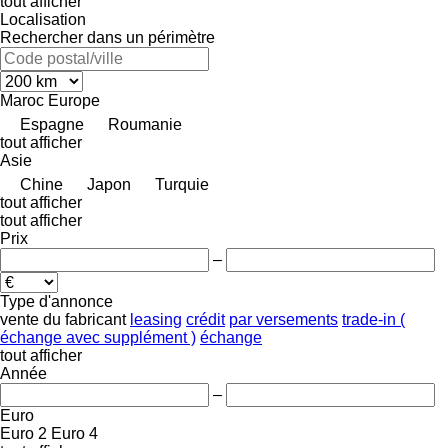
tout afficher
Localisation
Rechercher dans un périmètre
Maroc
Europe
Espagne
Roumanie
tout afficher
Asie
Chine
Japon
Turquie
tout afficher
tout afficher
Prix
–
Type d'annonce
vente
du fabricant
leasing
crédit
par versements
trade-in (
échange avec supplément )
échange
tout afficher
Année
–
Euro
Euro 2
Euro 4