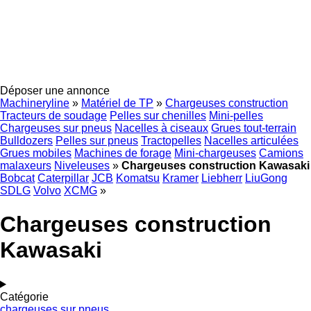
Déposer une annonce
Machineryline
»
Matériel de TP
»
Chargeuses construction
Tracteurs de soudage
Pelles sur chenilles
Mini-pelles
Chargeuses sur pneus
Nacelles à ciseaux
Grues tout-terrain
Bulldozers
Pelles sur pneus
Tractopelles
Nacelles articulées
Grues mobiles
Machines de forage
Mini-chargeuses
Camions
malaxeurs
Niveleuses
»
Chargeuses construction Kawasaki
Bobcat
Caterpillar
JCB
Komatsu
Kramer
Liebherr
LiuGong
SDLG
Volvo
XCMG
»
Chargeuses construction
Kawasaki
Catégorie
chargeuses sur pneus