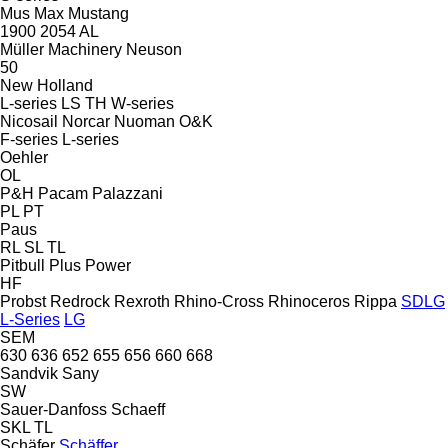
Mus Max
Mustang
1900
2054
AL
Müller Machinery
Neuson
50
New Holland
L-series
LS
TH
W-series
Nicosail
Norcar
Nuoman
O&K
F-series
L-series
Oehler
OL
P&H
Pacam
Palazzani
PL
PT
Paus
RL
SL
TL
Pitbull
Plus Power
HF
Probst
Redrock
Rexroth
Rhino-Cross
Rhinoceros
Rippa
SDLG
L-Series
LG
SEM
630
636
652
655
656
660
668
Sandvik
Sany
SW
Sauer-Danfoss
Schaeff
SKL
TL
Schäfer
Schäffer