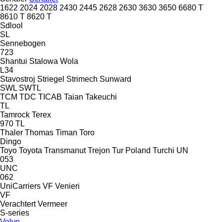
1622
2024
2028
2430
2445
2628
2630
3630
3650
6680 T
8610 T
8620 T
Sdlool
SL
Sennebogen
723
Shantui
Stalowa Wola
L34
Stavostroj
Striegel
Strimech
Sunward
SWL
SWTL
TCM
TDC
TICAB
Taian
Takeuchi
TL
Tamrock
Terex
970
TL
Thaler
Thomas
Timan
Toro
Dingo
Toyo
Toyota
Transmanut
Trejon
Tur Poland
Turchi
UN
053
UNC
062
UniCarriers
VF Venieri
VF
Verachtert
Vermeer
S-series
Volvo