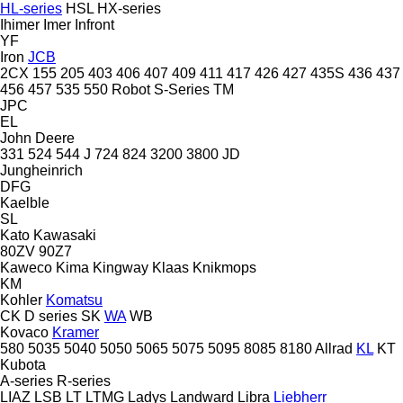
HL-series
HSL
HX-series
Ihimer
Imer
Infront
YF
Iron
JCB
2CX
155
205
403
406
407
409
411
417
426
427
435S
436
437
456
457
535
550
Robot
S-Series
TM
JPC
EL
John Deere
331
524
544 J
724
824
3200
3800
JD
Jungheinrich
DFG
Kaelble
SL
Kato
Kawasaki
80ZV
90Z7
Kaweco
Kima
Kingway
Klaas
Knikmops
KM
Kohler
Komatsu
CK
D series
SK
WA
WB
Kovaco
Kramer
580
5035
5040
5050
5065
5075
5095
8085
8180
Allrad
KL
KT
Kubota
A-series
R-series
LIAZ
LSB
LT
LTMG
Ladys
Landward
Libra
Liebherr