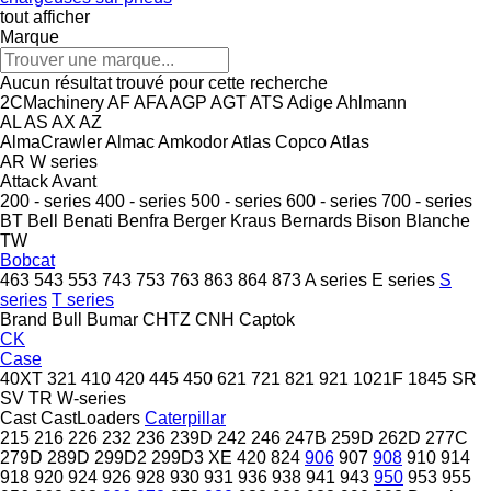
tout afficher
Marque
Aucun résultat trouvé pour cette recherche
2CMachinery
AF
AFA
AGP
AGT
ATS
Adige
Ahlmann
AL
AS
AX
AZ
AlmaCrawler
Almac
Amkodor
Atlas Copco
Atlas
AR
W series
Attack
Avant
200 - series
400 - series
500 - series
600 - series
700 - series
BT
Bell
Benati
Benfra
Berger Kraus
Bernards
Bison
Blanche
TW
Bobcat
463
543
553
743
753
763
863
864
873
A series
E series
S
series
T series
Brand
Bull
Bumar
CHTZ
CNH
Captok
CK
Case
40XT
321
410
420
445
450
621
721
821
921
1021F
1845
SR
SV
TR
W-series
Cast
CastLoaders
Caterpillar
215
216
226
232
236
239D
242
246
247B
259D
262D
277C
279D
289D
299D2
299D3 XE
420
824
906
907
908
910
914
918
920
924
926
928
930
931
936
938
941
943
950
953
955