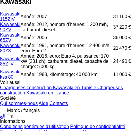
Kawasaki
Kawasaki
Année: 2007
31 160 €
115ZIV
Kawasaki
Année: 2012, nombre d'heures: 1 200 m/h,
37 220 €
50ZV
carburant: diesel
Kawasaki
Année: 2006
36 000 €
65ZV
Kawasaki
Année: 1991, nombre d'heures: 12 400 m/h,
21 470 €
80Z3
euro: Euro 2
Année: 2016, euro: Euro 4, puissance: 170
Kawasaki
kW (231 ch), carburant: diesel, capacité de
24 490 €
85Z IV
charge: 5 000 kg
Kawasaki
Année: 1988, kilométrage: 40 000 km
11 000 €
kss 80
Voir aussi
Chargeuses construction Kawasaki en Tunisie
Chargeuses
construction Kawasaki en France
Société
Qui sommes-nous
Aide
Contacts
Maroc / français
الع
Fra
Informations
Conditions générales d'utilisation
Politique de confidentialité