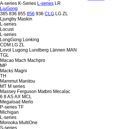
A-series
K-Series
L-series
LR
LiuGong
385
836
855
856
936
CLG
LG
ZL
Ljungby Maskin
L-series
Locust
L-series
LongGong
Lonking
CDM
LG
ZL
Lovol
Lugong
Lundberg
Lännen
MAN
TGL
Macao
Mach
Machpro
MP
Macks
Magni
TH
Mammut
Manitou
MT
M series
Massey Ferguson
Matbro
Mecalac
6
8
AS
AX
MCL
Megaload
Merlo
P-series
TF
Michigan
L-series
Morooka
MultiOne
S-series