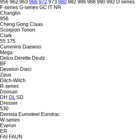
956
962
963
966
972
973
980
982
986
988
990
992
D series
F-series
G-series
GC
IT
NR
Changlin
956
Cheng Gong
Claas
Scorpion
Torion
Clark
55
175
Cummins
Daewoo
Mega
Delco
Derette
Deutz
BF
Develon
Dieci
Zeus
Ditch-Witch
R-series
Doosan
DH
DL
SD
Dresser
530
Dressta
Eurosteel
Eurotrac
W-series
Everun
ER
FAI
FAUN