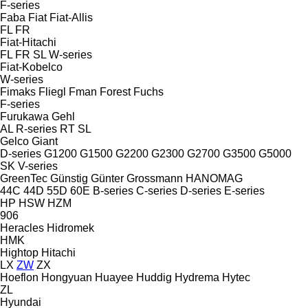
F-series
Faba
Fiat
Fiat-Allis
FL
FR
Fiat-Hitachi
FL
FR
SL
W-series
Fiat-Kobelco
W-series
Fimaks
Fliegl
Fman
Forest
Fuchs
F-series
Furukawa
Gehl
AL
R-series
RT
SL
Gelco
Giant
D-series
G1200
G1500
G2200
G2300
G2700
G3500
G5000
SK
V-series
GreenTec
Günstig
Günter Grossmann
HANOMAG
44C
44D
55D
60E
B-series
C-series
D-series
E-series
HP
HSW
HZM
906
Heracles
Hidromek
HMK
Hightop
Hitachi
LX
ZW
ZX
Hoeflon
Hongyuan
Huayee
Huddig
Hydrema
Hytec
ZL
Hyundai