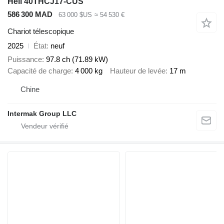
Heli 40THCJ17-CUS
586 300 MAD
63 000 $US
≈ 54 530 €
Chariot télescopique
2025
État
neuf
Puissance
97.8 ch (71.89 kW)
Capacité de charge
4 000 kg
Hauteur de levée
17 m
Chine
Intermak Group LLC