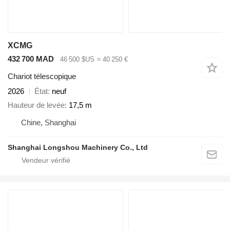
XCMG
432 700 MAD
46 500 $US
≈ 40 250 €
Chariot télescopique
2026
État
neuf
Hauteur de levée
17,5 m
Chine, Shanghai
Shanghai Longshou Machinery Co., Ltd