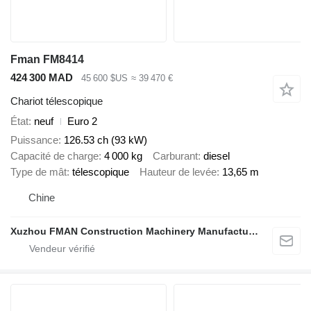
Fman FM8414
424 300 MAD
45 600 $US
≈ 39 470 €
Chariot télescopique
État
neuf
Euro 2
Puissance
126.53 ch (93 kW)
Capacité de charge
4 000 kg
Carburant
diesel
Type de mât
télescopique
Hauteur de levée
13,65 m
Chine
Xuzhou FMAN Construction Machinery Manufacture Co., Ltd.