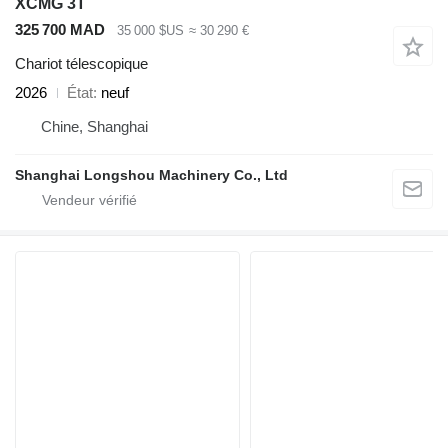
XCMG 3T
325 700 MAD
35 000 $US
≈ 30 290 €
Chariot télescopique
2026
État
neuf
Chine, Shanghai
Shanghai Longshou Machinery Co., Ltd