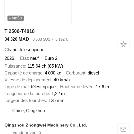
VIDÉO
T 2506-T4018
34 320 MAD
3 688 $US
≈ 3 192 €
Chariot télescopique
2026
État
neuf
Euro 2
Puissance
115.64 ch (85 kW)
Capacité de charge
4 000 kg
Carburant
diesel
Vitesse de déplacement
40 km/h
Type de mât
télescopique
Hauteur de levée
17,6 m
Longueur de la fourche
1,22 m
Largeur des fourches
125 mm
Chine, Qingzhou
Qingzhou Zhongwei Machinery Co., Ltd.