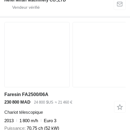
Hefei Mifan Machinery CO.,LTD
Faresin FA2500/06A
230 800 MAD
24 800 $US
≈ 21 460 €
Chariot télescopique
2013
1 800 m/h
Euro 3
Puissance
70.75 ch (52 kW)