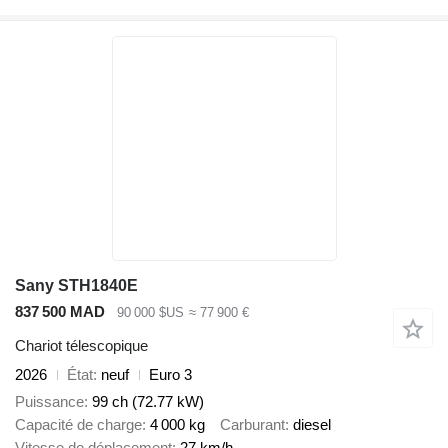
Sany STH1840E
837 500 MAD
90 000 $US
≈ 77 900 €
Chariot télescopique
2026
État
neuf
Euro 3
Puissance
99 ch (72.77 kW)
Capacité de charge
4 000 kg
Carburant
diesel
Vitesse de déplacement
27 km/h