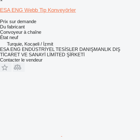
ESA ENG Webb Tip Konveyörler
Prix sur demande
Du fabricant
Convoyeur à chaîne
État
neuf
Turquie, Kocaeli / İzmit
ESA ENG ENDÜSTRİYEL TESİSLER DANIŞMANLIK DIŞ
TİCARET VE SANAYİ LİMİTED ŞİRKETİ
Contacter le vendeur