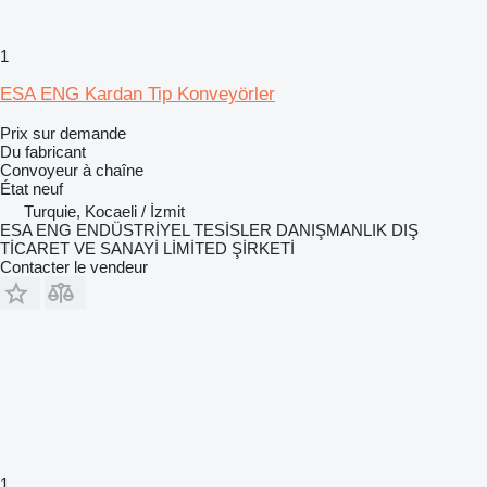
1
ESA ENG Kardan Tip Konveyörler
Prix sur demande
Du fabricant
Convoyeur à chaîne
État
neuf
Turquie, Kocaeli / İzmit
ESA ENG ENDÜSTRİYEL TESİSLER DANIŞMANLIK DIŞ
TİCARET VE SANAYİ LİMİTED ŞİRKETİ
Contacter le vendeur
1