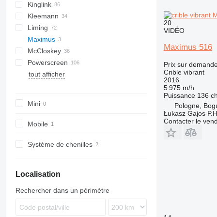
Kinglink
S-series
FTB
542
PC
Combo
Kleemann
FTI
640
Explorer
2LSX
20
Liming
FTS
Frontier
KL
Mobiscreen
VIDÉO
Maximus
Fullstar
Novum
ZSW
Maximus 516
McCloskey
MCK
516
Powerscreen
ME
R-series
Lokotrack
Prix sur demand
Crible vibrant
tout afficher
PRO
S-series
Nordberg
Chieftain
MPB
CS
Remax
QA
820
683
T5
1412
Orbital 3000
2016
V-series
Commander
RM
QE
883+
694
TS
5 975 m/h
Puissance
136 c
Warrior
TSV
873
Mini
Pologne, Bog
883
Łukasz Gajos P.H
Contacter le ven
Mobile
Système de chenilles
Localisation
Rechercher dans un périmètre