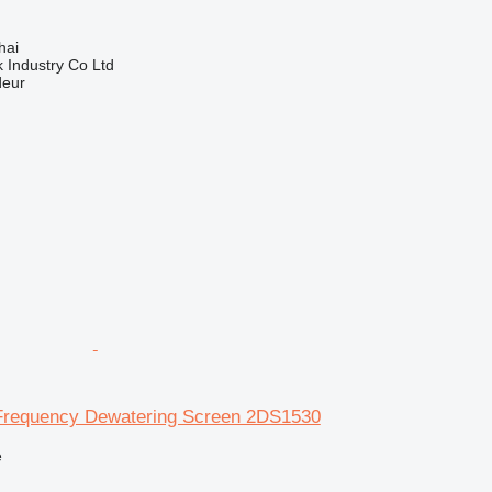
hai
k Industry Co Ltd
deur
 Frequency Dewatering Screen 2DS1530
e