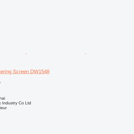
tering Screen DW1548
e
hai
k Industry Co Ltd
deur