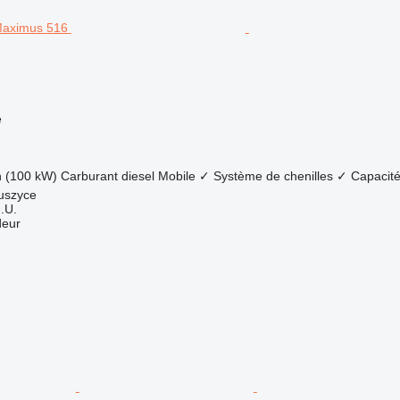
e
h (100 kW)
Carburant
diesel
Mobile
✓
Système de chenilles
✓
Capacit
uszyce
.U.
deur