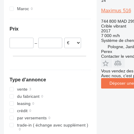
14
Maroc
Maximus 516
744 800 MAD
29
Crible vibrant
Prix
2017
7 000 m/h
Système de cheni
–
Pologne, Jan
Perex
Contacter le ven
Vous vendez des 
Avec nous, c'est 
Type d'annonce
Déposer une
vente
du fabricant
leasing
crédit
par versements
trade-in ( échange avec supplément )