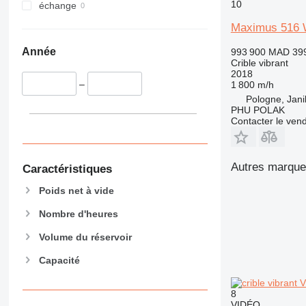
10
échange
Maximus 516 W
Année
993 900 MAD
39
Crible vibrant
2018
–
1 800 m/h
Pologne, Jan
PHU POLAK
Contacter le ven
Autres marques
Caractéristiques
Poids net à vide
Nombre d'heures
Volume du réservoir
Capacité
8
VIDÉO