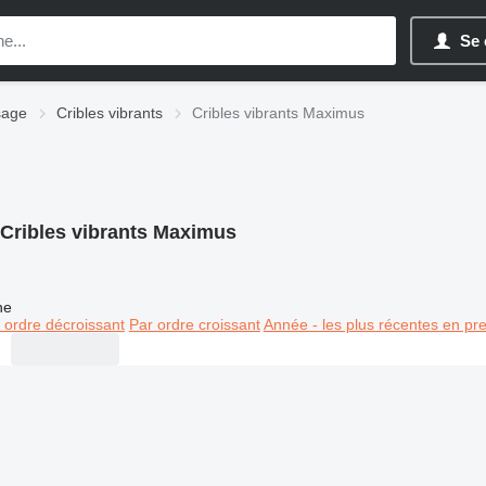
Se 
sage
Cribles vibrants
Cribles vibrants Maximus
Cribles vibrants Maximus
ne
 ordre décroissant
Par ordre croissant
Année - les plus récentes en pr