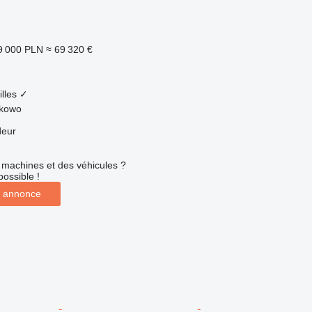
9 000 PLN
≈ 69 320 €
lles
✓
ikowo
deur
machines et des véhicules ?
possible !
 annonce