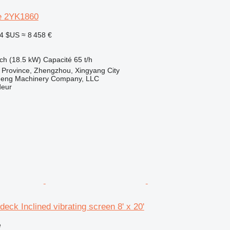
ve 2YK1860
14 $US
≈ 8 458 €
ch (18.5 kW)
Capacité
65 t/h
 Province, Zhengzhou, Xingyang City
heng Machinery Company, LLC
deur
 deck Inclined vibrating screen 8' x 20'
e