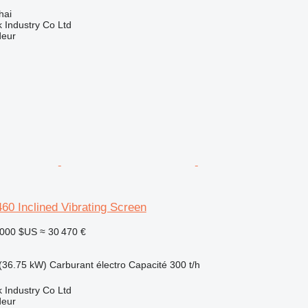
hai
k Industry Co Ltd
deur
60 Inclined Vibrating Screen
 000 $US
≈ 30 470 €
(36.75 kW)
Carburant
électro
Capacité
300 t/h
k Industry Co Ltd
deur