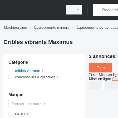
Machineryline
Équipements miniers
Équipements de concas
Cribles vibrants Maximus
3 annonces:
Catégorie
Filtre
cribles vibrants
Trier
:
Mise en lig
concasseurs à cylindres
Mise en ligne
Par
Marque
FABO
DF
60
SM
E-series