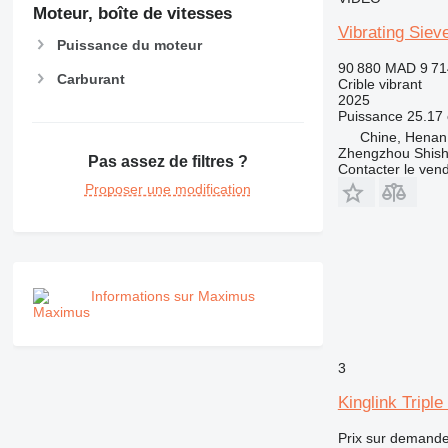
Moteur, boîte de vitesses
Vibrating Sie
Puissance du moteur
90 880 MAD
9 7
Carburant
Crible vibrant
2025
Puissance
25.17 
Chine, Henan
Zhengzhou Shis
Pas assez de filtres ?
Contacter le ven
Proposer une modification
Informations sur Maximus
3
Kinglink Triple
Prix sur demand