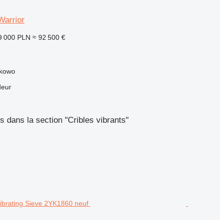
arrior
9 000 PLN
≈ 92 500 €
ikowo
deur
 dans la section "Cribles vibrants"