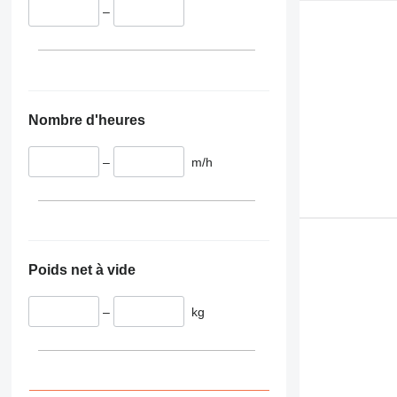
–
Nombre d'heures
–
m/h
Poids net à vide
–
kg