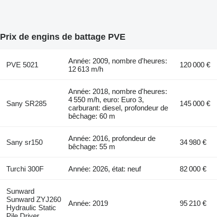
Prix de engins de battage PVE
Année: 2009, nombre d'heures:
PVE 5021
120 000 €
12 613 m/h
Année: 2018, nombre d'heures:
4 550 m/h, euro: Euro 3,
Sany SR285
145 000 €
carburant: diesel, profondeur de
bêchage: 60 m
Année: 2016, profondeur de
Sany sr150
34 980 €
bêchage: 55 m
Turchi 300F
Année: 2026, état: neuf
82 000 €
Sunward
Sunward ZYJ260
Année: 2019
95 210 €
Hydraulic Static
Pile Driver