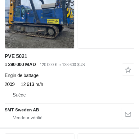
PVE 5021
1 290 000 MAD
120 000 €
≈ 138 600 $US
Engin de battage
2009
12 613 m/h
Suède
SMT Sweden AB