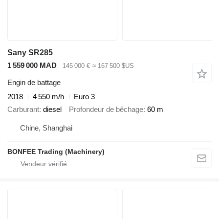
Sany SR285
1 559 000 MAD
145 000 €
≈ 167 500 $US
Engin de battage
2018
4 550 m/h
Euro 3
Carburant
diesel
Profondeur de bêchage
60 m
Chine, Shanghai
BONFEE Trading (Machinery)