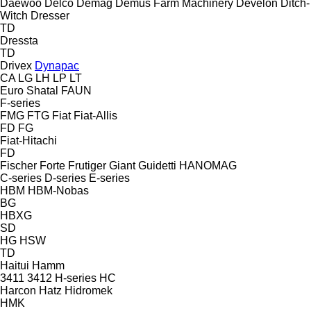
Daewoo
Delco
Demag
Demus Farm Machinery
Develon
Ditch-
Witch
Dresser
TD
Dressta
TD
Drivex
Dynapac
CA
LG
LH
LP
LT
Euro Shatal
FAUN
F-series
FMG
FTG
Fiat
Fiat-Allis
FD
FG
Fiat-Hitachi
FD
Fischer
Forte
Frutiger
Giant
Guidetti
HANOMAG
C-series
D-series
E-series
HBM
HBM-Nobas
BG
HBXG
SD
HG
HSW
TD
Haitui
Hamm
3411
3412
H-series
HC
Harcon
Hatz
Hidromek
HMK