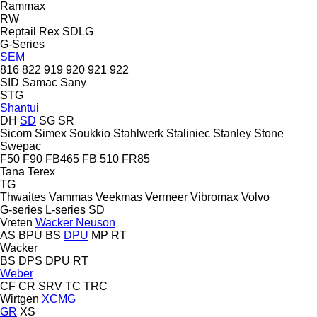
Rammax
RW
Reptail
Rex
SDLG
G-Series
SEM
816
822
919
920
921
922
SID
Samac
Sany
STG
Shantui
DH
SD
SG
SR
Sicom
Simex
Soukkio
Stahlwerk
Staliniec
Stanley
Stone
Swepac
F50
F90
FB465
FB 510
FR85
Tana
Terex
TG
Thwaites
Vammas
Veekmas
Vermeer
Vibromax
Volvo
G-series
L-series
SD
Vreten
Wacker Neuson
AS
BPU
BS
DPU
MP
RT
Wacker
BS
DPS
DPU
RT
Weber
CF
CR
SRV
TC
TRC
Wirtgen
XCMG
GR
XS