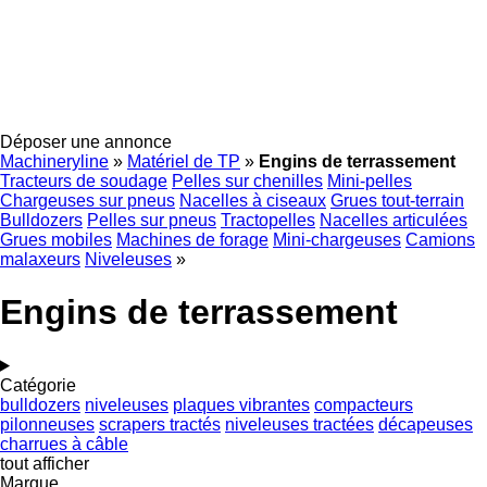
Déposer une annonce
Machineryline
»
Matériel de TP
»
Engins de terrassement
Tracteurs de soudage
Pelles sur chenilles
Mini-pelles
Chargeuses sur pneus
Nacelles à ciseaux
Grues tout-terrain
Bulldozers
Pelles sur pneus
Tractopelles
Nacelles articulées
Grues mobiles
Machines de forage
Mini-chargeuses
Camions
malaxeurs
Niveleuses
»
Engins de terrassement
Catégorie
bulldozers
niveleuses
plaques vibrantes
compacteurs
pilonneuses
scrapers tractés
niveleuses tractées
décapeuses
charrues à câble
tout afficher
Marque