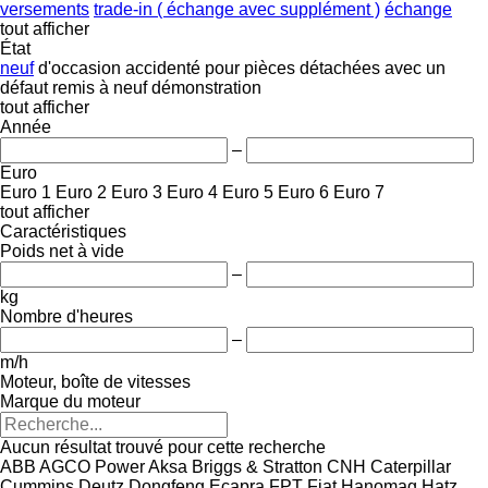
versements
trade-in ( échange avec supplément )
échange
tout afficher
État
neuf
d'occasion
accidenté
pour pièces détachées
avec un
défaut
remis à neuf
démonstration
tout afficher
Année
–
Euro
Euro 1
Euro 2
Euro 3
Euro 4
Euro 5
Euro 6
Euro 7
tout afficher
Caractéristiques
Poids net à vide
–
kg
Nombre d'heures
–
m/h
Moteur, boîte de vitesses
Marque du moteur
Aucun résultat trouvé pour cette recherche
ABB
AGCO Power
Aksa
Briggs & Stratton
CNH
Caterpillar
Cummins
Deutz
Dongfeng
Ecapra
FPT
Fiat
Hanomag
Hatz