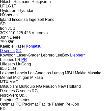
Hitachi
Husmann
Husqvarna
LF
LG
LT
Hydraram
Hyundai
HX-series
Igland
Imcoinsa
Ingersoll Rand
SD
Iron
JCB
3CX
110
225
426
Vibromax
John Deere
750
850
Kaelble
Kasei
Komatsu
D series
GD
Kowloon
Laser-Grader
Lebrero
LeeBoy
Liebherr
L-series
LR
PR
Lilleseth
LiuGong
856
CLG
Lokomo
Loncin
Los Antonios
Lumag
MBU
Makita
Masalta
Menart
Michigan
Mikasa
MTX
MVC
Mitsubishi
Multiquip
NG
Neuson
New Holland
D-series
G-series
RG
Nord-Verk
O&K
F-series
G-series
Optimas
PC
Packmat
Paclite
Panien
Pel-Job
ED