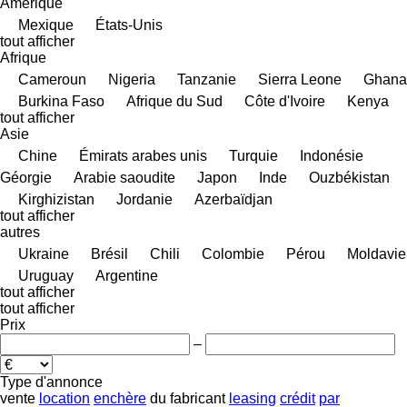
Amérique
Mexique
États-Unis
tout afficher
Afrique
Cameroun
Nigeria
Tanzanie
Sierra Leone
Ghana
Burkina Faso
Afrique du Sud
Côte d'Ivoire
Kenya
tout afficher
Asie
Chine
Émirats arabes unis
Turquie
Indonésie
Géorgie
Arabie saoudite
Japon
Inde
Ouzbékistan
Kirghizistan
Jordanie
Azerbaïdjan
tout afficher
autres
Ukraine
Brésil
Chili
Colombie
Pérou
Moldavie
Uruguay
Argentine
tout afficher
tout afficher
Prix
–
Type d'annonce
vente
location
enchère
du fabricant
leasing
crédit
par