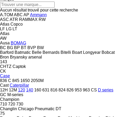
Aucun résultat trouvé pour cette recherche
A.TOM
ABC
AP
Ammann
ASC
ATR
RAMMAX
RW
Atlas Copco
LF
LG
LT
Atlas
AW
Ausa
BOMAG
BC
BG
BP
BT
BVP
BW
Barford
Batmatic
Belle
Bernards
Bitelli
Boart Longyear
Bobcat
Bron
Bryansky arsenal
143
CHTZ
Captok
CK
Case
836 C
845
1650
2050M
Cast
Caterpillar
12H
12M
120
140
160
631
816
824
826
953
963
CS
D series
GC
M-series
Champion
710
720
730
Changlin
Chicago Pneumatic
DT
75