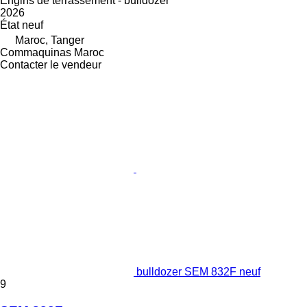
Engins de terrassement - bulldozer
2026
État
neuf
Maroc, Tanger
Commaquinas Maroc
Contacter le vendeur
bulldozer SEM 832F neuf
9