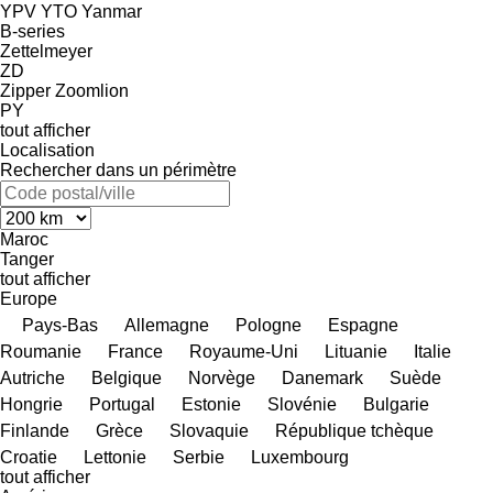
YPV
YTO
Yanmar
B-series
Zettelmeyer
ZD
Zipper
Zoomlion
PY
tout afficher
Localisation
Rechercher dans un périmètre
Maroc
Tanger
tout afficher
Europe
Pays-Bas
Allemagne
Pologne
Espagne
Roumanie
France
Royaume-Uni
Lituanie
Italie
Autriche
Belgique
Norvège
Danemark
Suède
Hongrie
Portugal
Estonie
Slovénie
Bulgarie
Finlande
Grèce
Slovaquie
République tchèque
Croatie
Lettonie
Serbie
Luxembourg
tout afficher