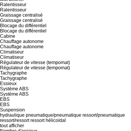
Ralentisseur
Ralentisseur
Graissage centralisé
Graissage centralisé
Blocage du différentiel
Blocage du différentiel
Cabine
Chauffage autonome
Chauffage autonome
Climatiseur
Climatiseur
Régulateur de vitesse (tempomat)
Régulateur de vitesse (tempomat)
Tachygraphe
Tachygraphe
Essieux
Système ABS
Système ABS
EBS
EBS
Suspension
hydraulique
pneumatique/pneumatique
ressort/pneumatique
ressort/ressort
ressort hélicoïdal
tout afficher
Nombre d'essieux