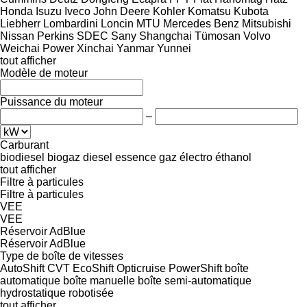
Honda
Isuzu
Iveco
John Deere
Kohler
Komatsu
Kubota
Liebherr
Lombardini
Loncin
MTU
Mercedes Benz
Mitsubishi
Nissan
Perkins
SDEC
Sany
Shangchai
Tümosan
Volvo
Weichai Power
Xinchai
Yanmar
Yunnei
tout afficher
Modèle de moteur
Puissance du moteur
–
Carburant
biodiesel
biogaz
diesel
essence
gaz
électro
éthanol
tout afficher
Filtre à particules
Filtre à particules
VEE
VEE
Réservoir AdBlue
Réservoir AdBlue
Type de boîte de vitesses
AutoShift
CVT
EcoShift
Opticruise
PowerShift
boîte
automatique
boîte manuelle
boîte semi-automatique
hydrostatique
robotisée
tout afficher