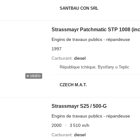
SANTBAU CON SRL
Strassmayr Patchmatic STP 1008 (inc
Engins de travaux publics - répandeuse
1997
Carburant
diesel
République tchèque, Bystřany u Teplic
VIDÉO
CZECH M.A.T.
Strassmayr S25 / 500-G
Engins de travaux publics - répandeuse
2000
3 510 m/h
Carburant
diesel