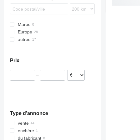
WS
Maroc
Europe
autres
Pologne
Roumanie
Ukraine
République tchèque
Prix
Irlande
Allemagne
–
Type d'annonce
vente
enchère
du fabricant