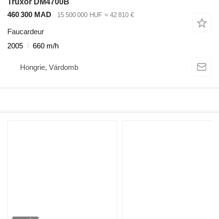
Truxor DM4700B
460 300 MAD
15 500 000 HUF
≈ 42 810 €
Faucardeur
2005
660 m/h
Hongrie, Várdomb