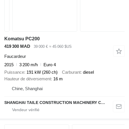
Komatsu PC200
419 300 MAD
39 000 €
≈ 45 060 $US
Faucardeur
2015
3 200 m/h
Euro 4
Puissance
191 kW (260 ch)
Carburant
diesel
Hauteur de déversement
16 m
Chine, Shanghai
SHANGHAI TAILE CONSTRUCTION MACHINERY CO.,LID