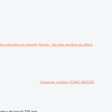
plus récentes en premier
Année - les plus anciens au début
fraiseuse routière XCMG XM2205
deur de travail
330 mm