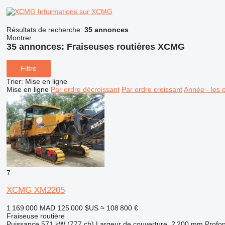
Informations sur XCMG
Résultats de recherche:
35 annonces
Montrer
35 annonces:
Fraiseuses routières XCMG
Filtre
Trier
:
Mise en ligne
Mise en ligne
Par ordre décroissant
Par ordre croissant
Année - les 
7
XCMG XM2205
1 169 000 MAD
125 000 $US
≈ 108 800 €
Fraiseuse routière
Puissance
571 kW (777 ch)
Largeur de couverture
2 200 mm
Profon