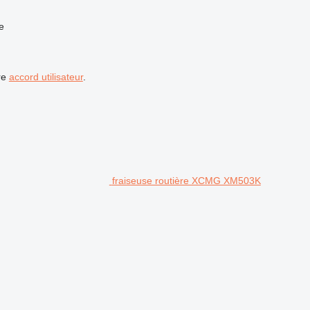
e
re
accord utilisateur
.
fraiseuse routière XCMG XM503K