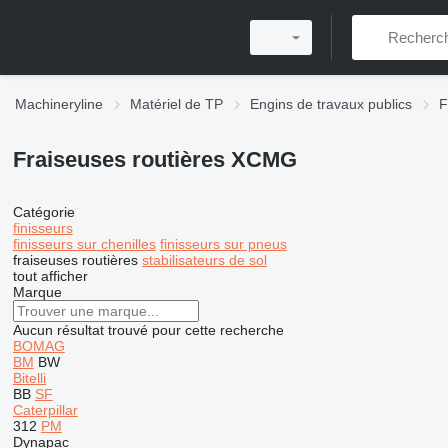
Machineryline
Matériel de TP
Engins de travaux publics
F
Fraiseuses routières XCMG
Catégorie
finisseurs
finisseurs sur chenilles
finisseurs sur pneus
fraiseuses routières
stabilisateurs de sol
tout afficher
Marque
Aucun résultat trouvé pour cette recherche
BOMAG
BM
BW
Bitelli
BB
SF
Caterpillar
312
PM
Dynapac