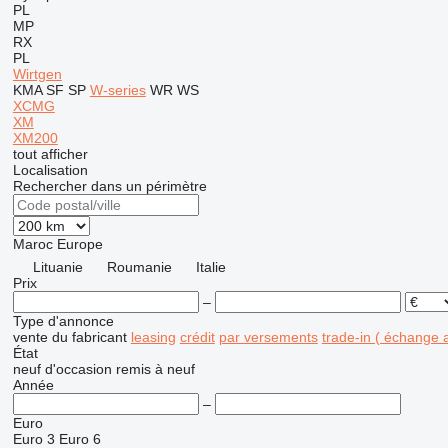
PL
MP
RX
PL
Wirtgen
KMA
SF
SP
W-series
WR
WS
XCMG
XM
XM200
tout afficher
Localisation
Rechercher dans un périmètre
Maroc
Europe
Lituanie
Roumanie
Italie
Prix
–
Type d'annonce
vente
du fabricant
leasing
crédit
par versements
trade-in ( échange 
État
neuf
d'occasion
remis à neuf
Année
–
Euro
Euro 3
Euro 6