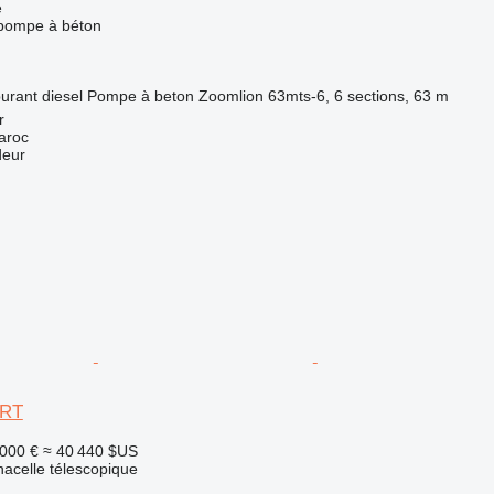
e
 pompe à béton
urant
diesel
Pompe à beton
Zoomlion 63mts-6, 6 sections, 63 m
r
aroc
deur
JRT
 000 €
≈ 40 440 $US
nacelle télescopique