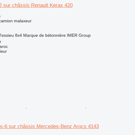
 sur châssis Renault Kerax 420
e
 camion malaxeur
l'essieu
8x4
Marque de bétonnière
IMER Group
r
aroc
deur
s-6 sur châssis Mercedes-Benz Arocs 4143