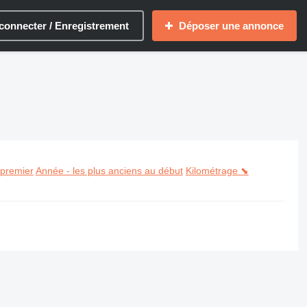
connecter / Enregistrement
Déposer une annonce
 premier
Année - les plus anciens au début
Kilométrage ⬊