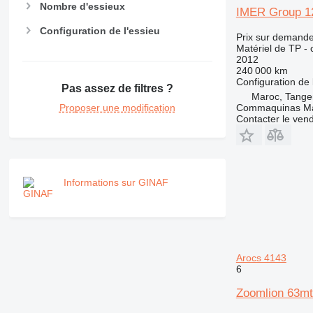
PM
Nombre d'essieux
IMER Group 12
RM
Configuration de l'essieu
Prix sur demand
Matériel de TP -
2012
240 000 km
Configuration de 
Pas assez de filtres ?
Maroc, Tange
Proposer une modification
Commaquinas M
Contacter le ven
Informations sur GINAF
Arocs 4143
6
Zoomlion 63mt