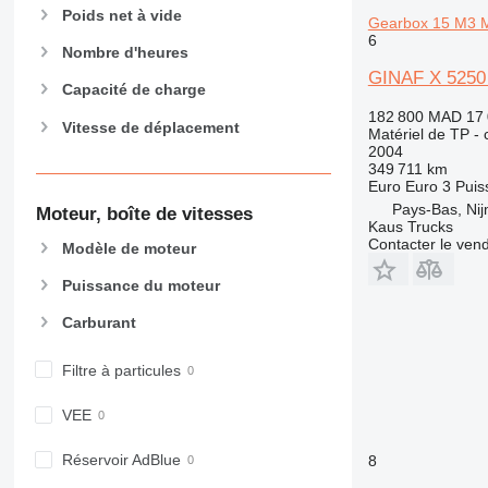
906
Poids net à vide
Gearbox 15 M3 M
907
6
Nombre d'heures
908
GINAF X 5250 
910
Capacité de charge
914
182 800 MAD
17
Vitesse de déplacement
Matériel de TP -
918
2004
924
349 711 km
Euro
Euro 3
Puis
926
Pays-Bas, Ni
Moteur, boîte de vitesses
928
Kaus Trucks
Contacter le ven
930
Modèle de moteur
931
Puissance du moteur
938
Carburant
950
953
Filtre à particules
955
962
VEE
963
966
Réservoir AdBlue
8
972