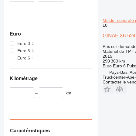
340
VMT
345
Vibromax
349
Mulder concrete 
350
10
365
Euro
GINAF X6 5249
374
Euro 3
390
Prix sur demand
Euro 5
Matériel de TP -
395
2015
Euro 6
416
290 300 km
Euro
Euro 6
Puis
420
Pays-Bas, Ap
424
Truckcenter-Apel
Kilométrage
426
Contacter le ven
428
–
km
430
432
434
444
589
Caractéristiques
826