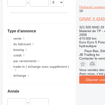
–
312
427
3246
SD
XR
Hydraulic suspen
313
435S
3369
XS
16
314
436
3394
XZ
GINAF X 4243 
315
437
4069
ZL
316
456
4394
321 500 MAD
29
Matériel de TP -
Type d'annonce
317
457
E-series
2008
318
8008
Liftlux
473 000 km
vente
Euro
Euro 5
Puis
319
8018
Pecolift
du fabricant
hydraulique
320
8025
R-series
leasing
Pays-Bas, Ed
JB Trading bv
321
8026
Toucan
crédit
Contacter le ven
322
8030
par versements
323
8035
trade-in ( échange avec supplément )
Vous vendez des 
324
CT
Avec nous, c'est 
échange
325
JS
Déposer une
326
JZ
329
NXT
Année
330
S-Series
336
TM
–