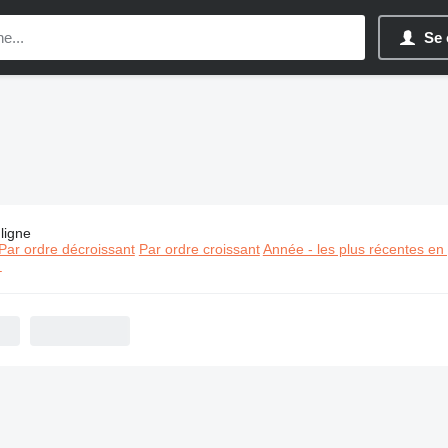
Se 
ligne
:
Matériel de TP GINAF
Par ordre décroissant
Par ordre croissant
Année - les plus récentes en
⬈