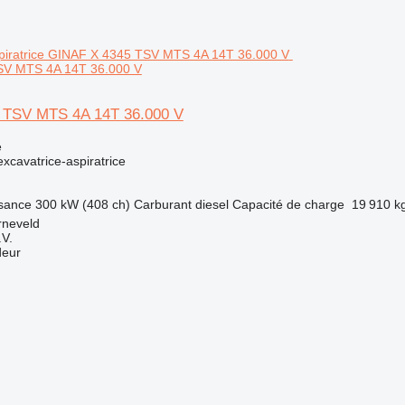
SV MTS 4A 14T 36.000 V
 TSV MTS 4A 14T 36.000 V
e
excavatrice-aspiratrice
sance
300 kW (408 ch)
Carburant
diesel
Capacité de charge
19 910 k
rneveld
.V.
deur