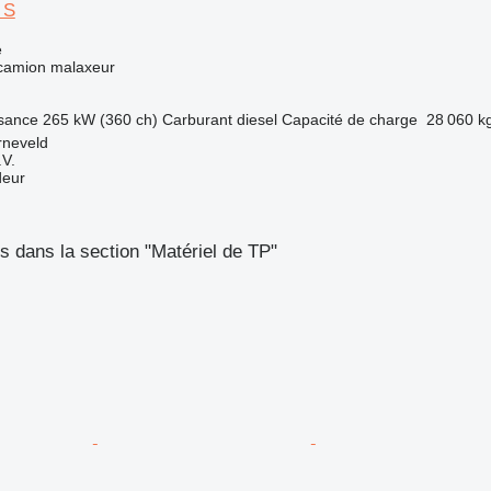
 S
e
 camion malaxeur
sance
265 kW (360 ch)
Carburant
diesel
Capacité de charge
28 060 k
rneveld
.V.
deur
 dans la section "Matériel de TP"