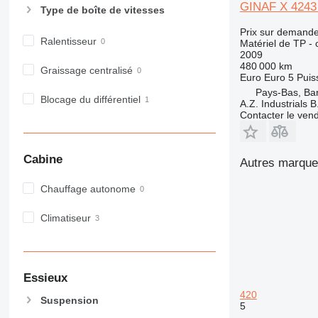
GINAF X 4243
Type de boîte de vitesses
973
980
Prix sur demand
Ralentisseur
Matériel de TP -
982
2009
988
480 000 km
Graissage centralisé
Euro
Euro 5
Puis
990
Pays-Bas, Ba
992
Blocage du différentiel
A.Z. Industrials B
AP
Contacter le ven
C-series
CB
Cabine
Autres marques
CS
D series
Chauffage autonome
E-series
F-series
Climatiseur
GC
IT
M-series
Essieux
MH
420
Suspension
NR
5