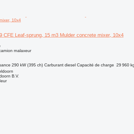
mixer, 10x4
 CFE Leaf-sprung, 15 m3 Mulder concrete mixer, 10x4
e
 camion malaxeur
sance
290 kW (395 ch)
Carburant
diesel
Capacité de charge
29 960 k
eldoorn
doorn B.V.
deur