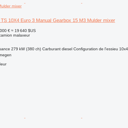
ulder mixer
TS 10X4 Euro 3 Manual Gearbox 15 M3 Mulder mixer
 000 €
≈ 19 640 $US
 camion malaxeur
sance
279 kW (380 ch)
Carburant
diesel
Configuration de l'essieu
10x4
jmegen
deur