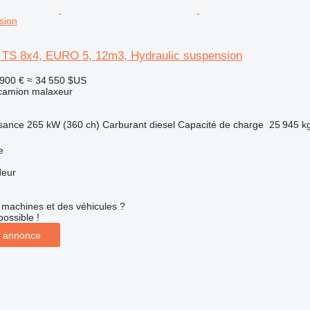
sion
TS 8x4, EURO 5, 12m3, Hydraulic suspension
 900 €
≈ 34 550 $US
 camion malaxeur
sance
265 kW (360 ch)
Carburant
diesel
Capacité de charge
25 945 k
e
deur
machines et des véhicules ?
possible !
 annonce