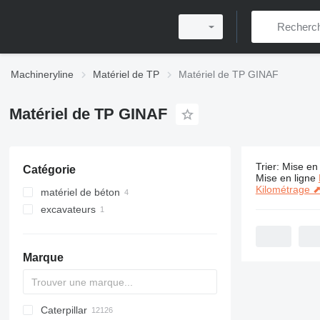
Machineryline
Matériel de TP
Matériel de TP GINAF
Matériel de TP GINAF
Trier
:
Mise en 
Catégorie
5 annonces
Mise en ligne
Kilométrage 
matériel de béton
excavateurs
camions malaxeurs
excavatrices-aspiratrices
Marque
Caterpillar
Titan
AL
SP
AX
X-Series
AFW
HD
FlexiROC
1304
400 - series
BC
BG
BB
553
GSH
Leonardo
AHK
K-series
CK
3.5
B-series
450