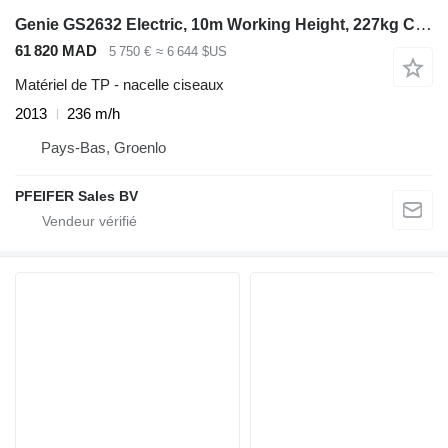
Genie GS2632 Electric, 10m Working Height, 227kg Capacit
61 820 MAD
5 750 €
≈ 6 644 $US
Matériel de TP - nacelle ciseaux
2013
236 m/h
Pays-Bas, Groenlo
PFEIFER Sales BV