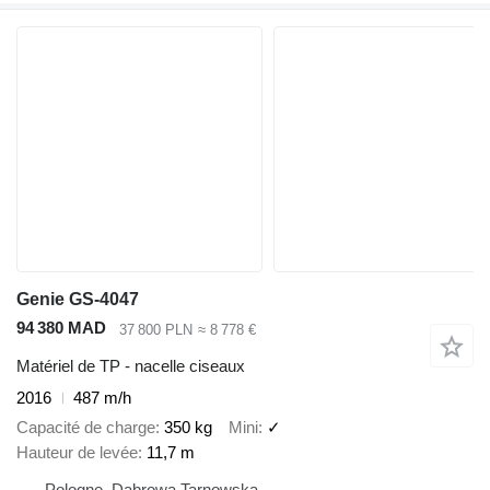
Genie GS-4047
94 380 MAD
37 800 PLN
≈ 8 778 €
Matériel de TP - nacelle ciseaux
2016
487 m/h
Capacité de charge
350 kg
Mini
✓
Hauteur de levée
11,7 m
Pologne, Dąbrowa Tarnowska