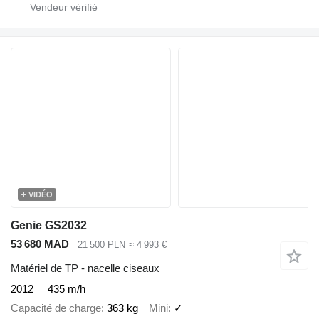
VIDÉO
Genie GS2032
53 680 MAD
21 500 PLN
≈ 4 993 €
Matériel de TP - nacelle ciseaux
2012
435 m/h
Capacité de charge
363 kg
Mini
✓