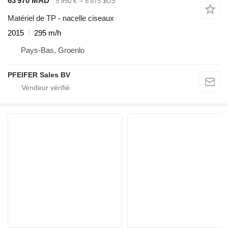
63 970 MAD
5 950 €
≈ 6 875 $US
Matériel de TP - nacelle ciseaux
2015
295 m/h
Pays-Bas, Groenlo
PFEIFER Sales BV