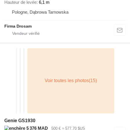
Hauteur de levée
6,1 m
Pologne, Dąbrowa Tarnowska
Firma Drosam
Genie GS1930
5 376 MAD
500 €
≈ 577,70 $US