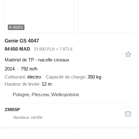
VIDÉO
Genie GS 4047
84 650 MAD
33 900 PLN
≈ 7 873 €
Matériel de TP - nacelle ciseaux
2014
792 m/h
Carburant
électro
Capacité de charge
350 kg
Hauteur de levée
12 m
Pologne, Pleszew, Wielkopolskie
ZMBSP