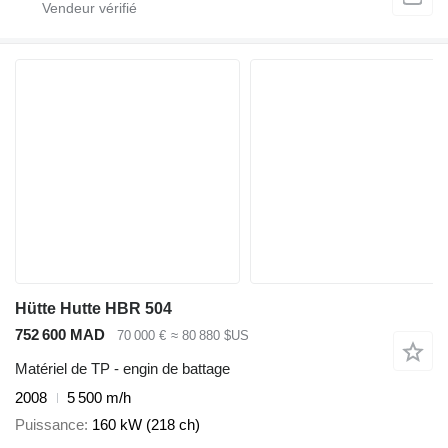
Hütte Hutte HBR 504
752 600 MAD
70 000 €
≈ 80 880 $US
Matériel de TP - engin de battage
2008
5 500 m/h
Puissance
160 kW (218 ch)