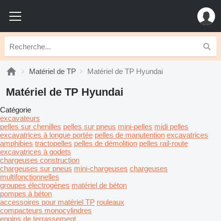
Matériel de TP
Matériel de TP Hyundai
Matériel de TP Hyundai
Catégorie
excavateurs
pelles sur chenilles
pelles sur pneus
mini-pelles
midi pelles
excavatrices à longue portée
pelles de manutention
excavatrices
amphibies
tractopelles
pelles de démolition
pelles rail-route
excavatrices à godets
chargeuses construction
chargeuses sur pneus
mini-chargeuses
chargeuses
multifonctionnelles
groupes électrogènes
matériel de béton
pompes à béton
accessoires pour matériel TP
rouleaux
compacteurs monocylindres
engins de terrassement