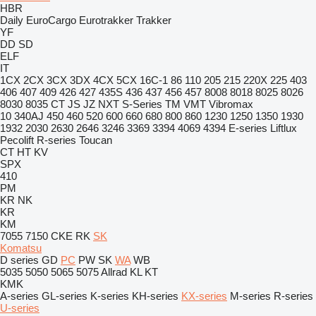
HBR
Daily
EuroCargo
Eurotrakker
Trakker
YF
DD
SD
ELF
IT
1CX
2CX
3CX
3DX
4CX
5CX
16C-1
86
110
205
215
220X
225
403
406
407
409
426
427
435S
436
437
456
457
8008
8018
8025
8026
8030
8035
CT
JS
JZ
NXT
S-Series
TM
VMT
Vibromax
10
340AJ
450
460
520
600
660
680
800
860
1230
1250
1350
1930
1932
2030
2630
2646
3246
3369
3394
4069
4394
E-series
Liftlux
Pecolift
R-series
Toucan
CT
HT
KV
SPX
410
PM
KR
NK
KR
KM
7055
7150
CKE
RK
SK
Komatsu
D series
GD
PC
PW
SK
WA
WB
5035
5050
5065
5075
Allrad
KL
KT
KMK
A-series
GL-series
K-series
KH-series
KX-series
M-series
R-series
U-series