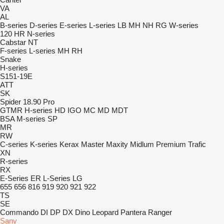
VA
AL
B-series
D-series
E-series
L-series
LB
MH
NH
RG
W-series
120
HR
N-series
Cabstar
NT
F-series
L-series
MH
RH
Snake
H-series
S151-19E
ATT
SK
Spider 18.90 Pro
GTMR
H-series
HD
IGO
MC
MD
MDT
BSA
M-series
SP
MR
RW
C-series
K-series
Kerax
Master
Maxity
Midlum
Premium
Trafic
XN
R-series
RX
E-Series
ER
L-Series
LG
655
656
816
919
920
921
922
TS
SE
Commando
DI
DP
DX
Dino
Leopard
Pantera
Ranger
Sany