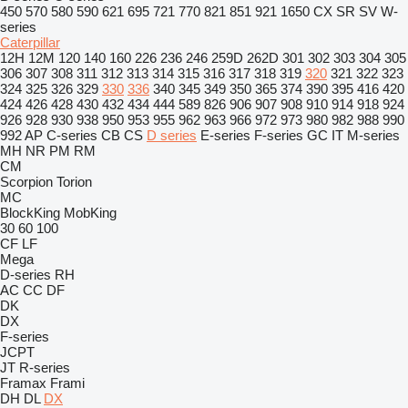
450
570
580
590
621
695
721
770
821
851
921
1650
CX
SR
SV
W-
series
Caterpillar
12H
12M
120
140
160
226
236
246
259D
262D
301
302
303
304
305
306
307
308
311
312
313
314
315
316
317
318
319
320
321
322
323
324
325
326
329
330
336
340
345
349
350
365
374
390
395
416
420
424
426
428
430
432
434
444
589
826
906
907
908
910
914
918
924
926
928
930
938
950
953
955
962
963
966
972
973
980
982
988
990
992
AP
C-series
CB
CS
D series
E-series
F-series
GC
IT
M-series
MH
NR
PM
RM
CM
Scorpion
Torion
MC
BlockKing
MobKing
30
60
100
CF
LF
Mega
D-series
RH
AC
CC
DF
DK
DX
F-series
JCPT
JT
R-series
Framax
Frami
DH
DL
DX