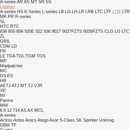
A-series
AR
AS
MT
SR
SS
Liebherr
A-series
HS
K-Series
L-series
LB
LG
LH
LR
LRB
LTC
LTF
LTM
LTR
MK
PR
R-series
SL
HTC
RTC
836
855
856
920E
922
936
9017
9027FZTS
9035FZTS
CLG
LG
LTC
ZL
GRIL
CDM
LG
FR
LE
TGA
TGL
TGM
TGS
MP
Madpatcher
MC
DS
ES
HR
AETJ
ATJ
MT
TJ
VJR
XE
MI
Parma
MW
6
8
12
714
AS
AX
MCL
A-series
Actros
Antos
Arocs
Atego
Axor
S-Class
SK
Sprinter
Unimog
DBM
TF
Canter