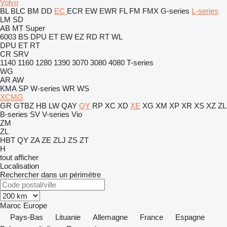
Volvo
BL
BLC
BM
DD
EC
ECR
EW
EWR
FL
FM
FMX
G-series
L-series
LM
SD
AB
MT
Super
6003
BS
DPU
ET
EW
EZ
RD
RT
WL
DPU
ET
RT
CR
SRV
1140
1160
1280
1390
3070
3080
4080
T-series
WG
AR
AW
KMA
SP
W-series
WR
WS
XCMG
GR
GTBZ
HB
LW
QAY
QY
RP
XC
XD
XE
XG
XM
XP
XR
XS
XZ
ZL
B-series
SV
V-series
Vio
ZM
ZL
HBT
QY
ZA
ZE
ZLJ
ZS
ZT
H
tout afficher
Localisation
Rechercher dans un périmètre
Maroc
Europe
Pays-Bas
Lituanie
Allemagne
France
Espagne