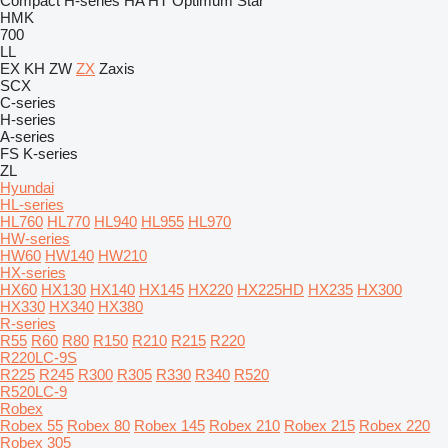
Compact
H-series
HA
HT
Optimum
Star
HMK
700
LL
EX
KH
ZW
ZX
Zaxis
SCX
C-series
H-series
A-series
FS
K-series
ZL
Hyundai
HL-series
HL760
HL770
HL940
HL955
HL970
HW-series
HW60
HW140
HW210
HX-series
HX60
HX130
HX140
HX145
HX220
HX225HD
HX235
HX300
HX330
HX340
HX380
R-series
R55
R60
R80
R150
R210
R215
R220
R220LC-9S
R225
R245
R300
R305
R330
R340
R520
R520LC-9
Robex
Robex 55
Robex 80
Robex 145
Robex 210
Robex 215
Robex 220
Robex 305