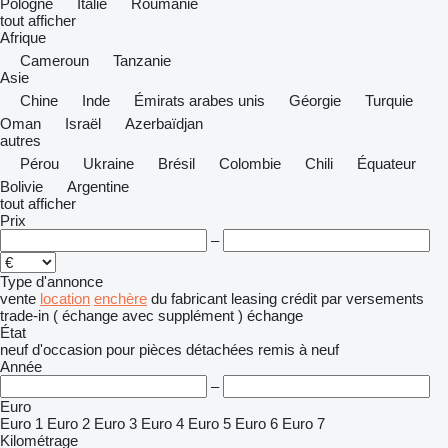
Pologne
Italie
Roumanie
tout afficher
Afrique
Cameroun
Tanzanie
Asie
Chine
Inde
Émirats arabes unis
Géorgie
Turquie
Oman
Israël
Azerbaïdjan
autres
Pérou
Ukraine
Brésil
Colombie
Chili
Équateur
Bolivie
Argentine
tout afficher
Prix
–
Type d'annonce
vente
location
enchère
du fabricant
leasing
crédit
par versements
trade-in ( échange avec supplément )
échange
État
neuf
d'occasion
pour pièces détachées
remis à neuf
Année
–
Euro
Euro 1
Euro 2
Euro 3
Euro 4
Euro 5
Euro 6
Euro 7
Kilométrage