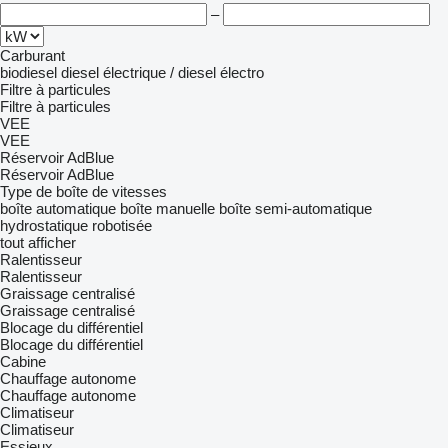
–
Carburant
biodiesel
diesel
électrique / diesel
électro
Filtre à particules
Filtre à particules
VEE
VEE
Réservoir AdBlue
Réservoir AdBlue
Type de boîte de vitesses
boîte automatique
boîte manuelle
boîte semi-automatique
hydrostatique
robotisée
tout afficher
Ralentisseur
Ralentisseur
Graissage centralisé
Graissage centralisé
Blocage du différentiel
Blocage du différentiel
Cabine
Chauffage autonome
Chauffage autonome
Climatiseur
Climatiseur
Essieux