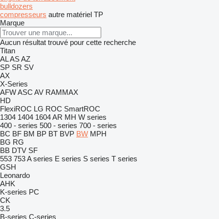
bulldozers
compresseurs
autre matériel TP
Marque
Aucun résultat trouvé pour cette recherche
Titan
AL
AS
AZ
SP
SR
SV
AX
X-Series
AFW
ASC
AV
RAMMAX
HD
FlexiROC
LG
ROC
SmartROC
1304
1404
1604
AR
MH
W series
400 - series
500 - series
700 - series
BC
BF
BM
BP
BT
BVP
BW
MPH
BG
RG
BB
DTV
SF
553
753
A series
E series
S series
T series
GSH
Leonardo
AHK
K-series
PC
CK
3.5
B-series
C-series