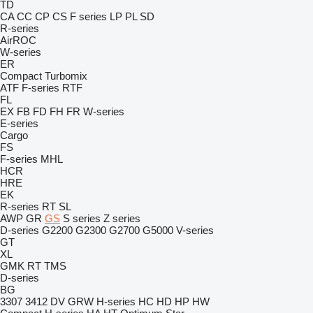
TD
CA
CC
CP
CS
F series
LP
PL
SD
R-series
AirROC
W-series
ER
Compact
Turbomix
ATF
F-series
RTF
FL
EX
FB
FD
FH
FR
W-series
E-series
Cargo
FS
F-series
MHL
HCR
HRE
EK
R-series
RT
SL
AWP
GR
GS
S series
Z series
D-series
G2200
G2300
G2700
G5000
V-series
GT
XL
GMK
RT
TMS
D-series
BG
3307
3412
DV
GRW
H-series
HC
HD
HP
HW