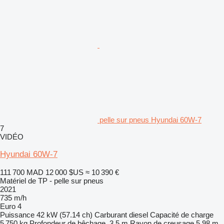
pelle sur pneus Hyundai 60W-7
7
VIDÉO
Hyundai 60W-7
111 700 MAD
12 000 $US
≈ 10 390 €
Matériel de TP - pelle sur pneus
2021
735 m/h
Euro 4
Puissance
42 kW (57.14 ch)
Carburant
diesel
Capacité de charge
5 750 kg
Profondeur de bêchage
3,5 m
Rayon de creusage
5,98 m