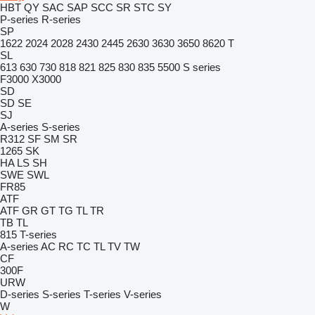
HBT
QY
SAC
SAP
SCC
SR
STC
SY
P-series
R-series
SP
1622
2024
2028
2430
2445
2630
3630
3650
8620 T
SL
613
630
730
818
821
825
830
835
5500
S series
F3000
X3000
SD
SD
SE
SJ
A-series
S-series
R312
SF
SM
SR
1265
SK
HA
LS
SH
SWE
SWL
FR85
ATF
ATF
GR
GT
TG
TL
TR
TB
TL
815
T-series
A-series
AC
RC
TC
TL
TV
TW
CF
300F
URW
D-series
S-series
T-series
V-series
W