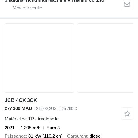
JCB 4CX 3CX
277 300 MAD
29 800 $US
≈ 25 790 €
Matériel de TP - tractopelle
2021
1 305 m/h
Euro 3
Puissance
81 kW (110.2 ch)
Carburant
diesel