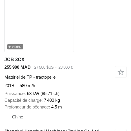
VIDÉO
JCB 3CX
255 900 MAD
27 500 $US
≈ 23 800 €
Matériel de TP - tractopelle
2019
580 m/h
Puissance
63 kW (85.71 ch)
Capacité de charge
7 400 kg
Profondeur de bêchage
4,5 m
Chine
Shanghai Hongfurui Machinery Trading Co.,Ltd