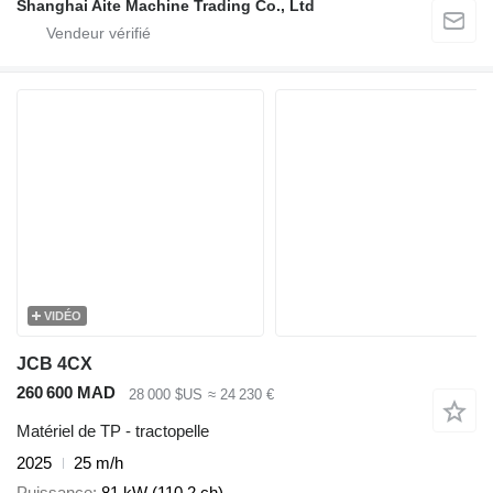
Shanghai Aite Machine Trading Co., Ltd
VIDÉO
JCB 4CX
260 600 MAD
28 000 $US
≈ 24 230 €
Matériel de TP - tractopelle
2025
25 m/h
Puissance
81 kW (110.2 ch)