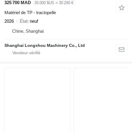
325 700 MAD
35 000 $US
≈ 30 290 €
Matériel de TP - tractopelle
2026
État
neuf
Chine, Shanghai
Shanghai Longshou Machinery Co., Ltd