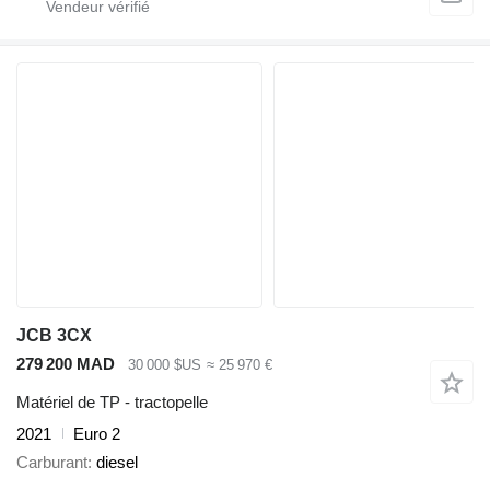
JCB 3CX
279 200 MAD
30 000 $US
≈ 25 970 €
Matériel de TP - tractopelle
2021
Euro 2
Carburant
diesel