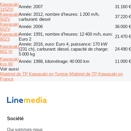
Kawasaki
Année: 2007
31 160 €
115ZIV
Kawasaki
Année: 2012, nombre d'heures: 1 200 m/h,
37 220 €
50ZV
carburant: diesel
Kawasaki
Année: 2006
36 000 €
65ZV
Kawasaki
Année: 1991, nombre d'heures: 12 400 m/h, euro:
21 470 €
80Z3
Euro 2
Année: 2016, euro: Euro 4, puissance: 170 kW
Kawasaki
(231 ch), carburant: diesel, capacité de charge:
24 490 €
85Z IV
5 000 kg
Kawasaki
Année: 1988, kilométrage: 40 000 km
11 000 €
kss 80
Voir aussi
Matériel de TP Kawasaki en Tunisie
Matériel de TP Kawasaki en
France
Société
Qui sommes-nous