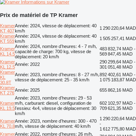
Informations sur Kramer
Prix de matériel de TP Kramer
Kramer
Année: 2024, vitesse de déplacement: 40
1 290 220,64 MAD
KT 407
km/h
Kramer
Année: 2024, vitesse de déplacement: 40
1 505 257,41 MAD
KT 559
km/h
Année: 2024, nombre d'heures: 4 - 7 m/h,
Kramer
483 832,74 MAD -
capacité de charge: 700 kg, vitesse de
KL 14.5
569 847,45 MAD
déplacement: 20 km/h
Kramer
290 299,64 MAD -
Année: 2022
KL 12.5
301 051,48 MAD
Kramer
Année: 2023, nombre d'heures: 8 - 27 m/h,
892 402,61 MAD -
KL
vitesse de déplacement: 25 - 35 km/h
1 075 183,87 MAD
30.8T
Kramer
Année: 2025
655 862,16 MAD
KT 276
Année: 2023, nombre d'heures: 29 - 53
Kramer
m/h, carburant: diesel, configuration de
602 102,97 MAD -
KL 19.5
l'essieu: 4x4, vitesse de déplacement: 30
709 621,35 MAD
km/h
1 290 220,64 MAD
Kramer
Année: 2023, nombre d'heures: 300 - 470
-
KL 70.8
m/h, vitesse de déplacement: 40 km/h
1 612 775,80 MAD
Kramer
Année: 2022, nombre d'heures: 26 m/h,