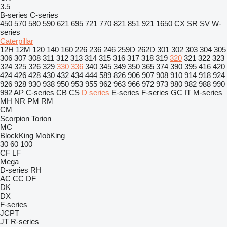
3.5
B-series
C-series
450
570
580
590
621
695
721
770
821
851
921
1650
CX
SR
SV
W-
series
Caterpillar
12H
12M
120
140
160
226
236
246
259D
262D
301
302
303
304
305
306
307
308
311
312
313
314
315
316
317
318
319
320
321
322
323
324
325
326
329
330
336
340
345
349
350
365
374
390
395
416
420
424
426
428
430
432
434
444
589
826
906
907
908
910
914
918
924
926
928
930
938
950
953
955
962
963
966
972
973
980
982
988
990
992
AP
C-series
CB
CS
D series
E-series
F-series
GC
IT
M-series
MH
NR
PM
RM
CM
Scorpion
Torion
MC
BlockKing
MobKing
30
60
100
CF
LF
Mega
D-series
RH
AC
CC
DF
DK
DX
F-series
JCPT
JT
R-series