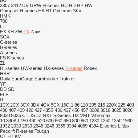
BG
3307
3412
DV
GRW
H-series
HC
HD
HP
HW
Compact
H-series
HA
HT
Optimum
Star
HMK
700
LL
EX
KH
ZW
ZX
Zaxis
SCX
C-series
H-series
A-series
FS
K-series
ZL
HL-series
HW-series
HX-series
R-series
Robex
HBR
Daily
EuroCargo
Eurotrakker
Trakker
YF
DD
SD
ELF
IT
1CX
2CX
3CX
3DX
4CX
5CX
16C-1
86
110
205
215
220X
225
403
406
407
409
426
427
435S
436
437
456
457
8008
8018
8025
8026
8030
8035
CT
JS
JZ
NXT
S-Series
TM
VMT
Vibromax
10
340AJ
450
460
520
600
660
680
800
860
1230
1250
1350
1930
1932
2030
2630
2646
3246
3369
3394
4069
4394
E-series
Liftlux
Pecolift
R-series
Toucan
CT
HT
KV