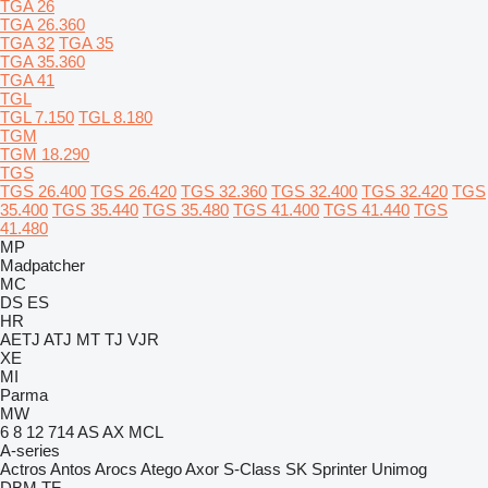
TGA 26
TGA 26.360
TGA 32
TGA 35
TGA 35.360
TGA 41
TGL
TGL 7.150
TGL 8.180
TGM
TGM 18.290
TGS
TGS 26.400
TGS 26.420
TGS 32.360
TGS 32.400
TGS 32.420
TGS
35.400
TGS 35.440
TGS 35.480
TGS 41.400
TGS 41.440
TGS
41.480
MP
Madpatcher
MC
DS
ES
HR
AETJ
ATJ
MT
TJ
VJR
XE
MI
Parma
MW
6
8
12
714
AS
AX
MCL
A-series
Actros
Antos
Arocs
Atego
Axor
S-Class
SK
Sprinter
Unimog
DBM
TF