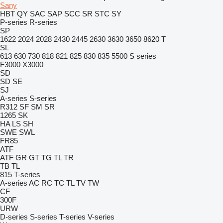
Sany
HBT
QY
SAC
SAP
SCC
SR
STC
SY
P-series
R-series
SP
1622
2024
2028
2430
2445
2630
3630
3650
8620 T
SL
613
630
730
818
821
825
830
835
5500
S series
F3000
X3000
SD
SD
SE
SJ
A-series
S-series
R312
SF
SM
SR
1265
SK
HA
LS
SH
SWE
SWL
FR85
ATF
ATF
GR
GT
TG
TL
TR
TB
TL
815
T-series
A-series
AC
RC
TC
TL
TV
TW
CF
300F
URW
D-series
S-series
T-series
V-series