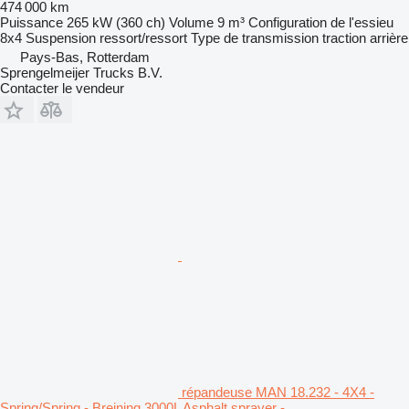
474 000 km
Puissance
265 kW (360 ch)
Volume
9 m³
Configuration de l'essieu
8x4
Suspension
ressort/ressort
Type de transmission
traction arrière
Pays-Bas, Rotterdam
Sprengelmeijer Trucks B.V.
Contacter le vendeur
répandeuse MAN 18.232 - 4X4 -
Spring/Spring - Breining 3000L Asphalt sprayer -