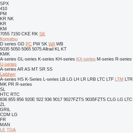
SPX
410
PM
KR
NK
KR
KM
7055
7150
CKE
RK
SK
Komatsu
D series
GD
PC
PW
SK
WA
WB
5035
5050
5065
5075
Allrad
KL
KT
KMK
A-series
GL-series
K-series
KH-series
KX-series
M-series
R-series
U-series
A-series
AR
AS
MT
SR
SS
Liebherr
A-series
HS
K-Series
L-series
LB
LG
LH
LR
LRB
LTC
LTF
LTM
LTR
MK
PR
R-series
SL
HTC
RTC
836
855
856
920E
922
936
9017
9027FZTS
9035FZTS
CLG
LG
LTC
ZL
GRIL
CDM
LG
FR
MAN
LE
TGA