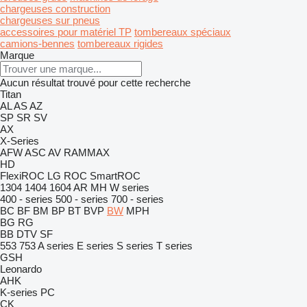
chargeuses construction
chargeuses sur pneus
accessoires pour matériel TP
tombereaux spéciaux
camions-bennes
tombereaux rigides
Marque
Aucun résultat trouvé pour cette recherche
Titan
AL
AS
AZ
SP
SR
SV
AX
X-Series
AFW
ASC
AV
RAMMAX
HD
FlexiROC
LG
ROC
SmartROC
1304
1404
1604
AR
MH
W series
400 - series
500 - series
700 - series
BC
BF
BM
BP
BT
BVP
BW
MPH
BG
RG
BB
DTV
SF
553
753
A series
E series
S series
T series
GSH
Leonardo
AHK
K-series
PC
CK