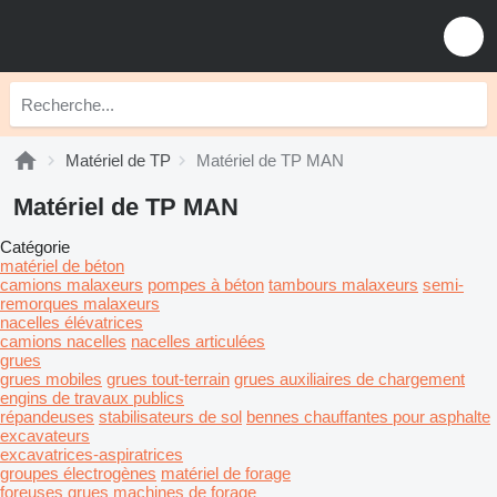
Matériel de TP
Matériel de TP MAN
Matériel de TP MAN
Catégorie
matériel de béton
camions malaxeurs
pompes à béton
tambours malaxeurs
semi-
remorques malaxeurs
nacelles élévatrices
camions nacelles
nacelles articulées
grues
grues mobiles
grues tout-terrain
grues auxiliaires de chargement
engins de travaux publics
répandeuses
stabilisateurs de sol
bennes chauffantes pour asphalte
excavateurs
excavatrices-aspiratrices
groupes électrogènes
matériel de forage
foreuses grues
machines de forage