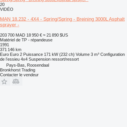
20
VIDÉO
MAN 18.232 - 4X4 - Spring/Spring - Breining 3000L Asphalt
sprayer -
203 700 MAD
18 950 €
≈ 21 890 $US
Matériel de TP - répandeuse
1991
371 146 km
Euro
Euro 2
Puissance
171 kW (232 ch)
Volume
3 m³
Configuration
de l'essieu
4x4
Suspension
ressort/ressort
Pays-Bas, Roosendaal
Bronkhorst Trading
Contacter le vendeur