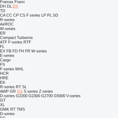
Framax
Frami
DH
DL
DX
TD
CA
CC
CP
CS
F series
LP
PL
SD
R-series
AirROC
W-series
ER
Compact
Turbomix
ATF
F-series
RTF
FL
EX
FB
FD
FH
FR
W-series
E-series
Cargo
FS
F-series
MHL
HCR
HRE
EK
R-series
RT
SL
AWP
GR
GS
S series
Z series
D-series
G2200
G2300
G2700
G5000
V-series
GT
XL
GMK
RT
TMS
D-series