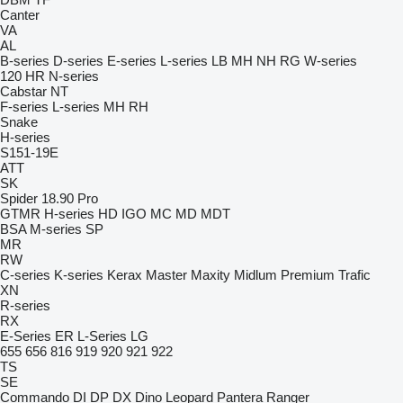
Canter
VA
AL
B-series
D-series
E-series
L-series
LB
MH
NH
RG
W-series
120
HR
N-series
Cabstar
NT
F-series
L-series
MH
RH
Snake
H-series
S151-19E
ATT
SK
Spider 18.90 Pro
GTMR
H-series
HD
IGO
MC
MD
MDT
BSA
M-series
SP
MR
RW
C-series
K-series
Kerax
Master
Maxity
Midlum
Premium
Trafic
XN
R-series
RX
E-Series
ER
L-Series
LG
655
656
816
919
920
921
922
TS
SE
Commando
DI
DP
DX
Dino
Leopard
Pantera
Ranger