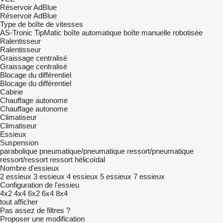
Réservoir AdBlue
Réservoir AdBlue
Type de boîte de vitesses
AS-Tronic
TipMatic
boîte automatique
boîte manuelle
robotisée
Ralentisseur
Ralentisseur
Graissage centralisé
Graissage centralisé
Blocage du différentiel
Blocage du différentiel
Cabine
Chauffage autonome
Chauffage autonome
Climatiseur
Climatiseur
Essieux
Suspension
parabolique
pneumatique/pneumatique
ressort/pneumatique
ressort/ressort
ressort hélicoïdal
Nombre d'essieux
2 essieux
3 essieux
4 essieux
5 essieux
7 essieux
Configuration de l'essieu
4x2
4x4
6x2
6x4
8x4
tout afficher
Pas assez de filtres ?
Proposer une modification