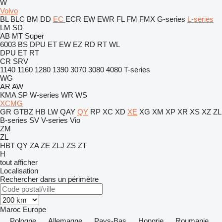
W
Volvo
BL
BLC
BM
DD
EC
ECR
EW
EWR
FL
FM
FMX
G-series
L-series
LM
SD
AB
MT
Super
6003
BS
DPU
ET
EW
EZ
RD
RT
WL
DPU
ET
RT
CR
SRV
1140
1160
1280
1390
3070
3080
4080
T-series
WG
AR
AW
KMA
SP
W-series
WR
WS
XCMG
GR
GTBZ
HB
LW
QAY
QY
RP
XC
XD
XE
XG
XM
XP
XR
XS
XZ
ZL
B-series
SV
V-series
Vio
ZM
ZL
HBT
QY
ZA
ZE
ZLJ
ZS
ZT
H
tout afficher
Localisation
Rechercher dans un périmètre
Maroc
Europe
Pologne
Allemagne
Pays-Bas
Hongrie
Roumanie