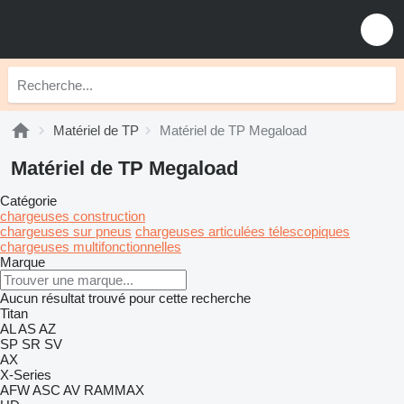
Matériel de TP
Matériel de TP Megaload
Matériel de TP Megaload
Catégorie
chargeuses construction
chargeuses sur pneus
chargeuses articulées télescopiques
chargeuses multifonctionnelles
Marque
Aucun résultat trouvé pour cette recherche
Titan
AL
AS
AZ
SP
SR
SV
AX
X-Series
AFW
ASC
AV
RAMMAX