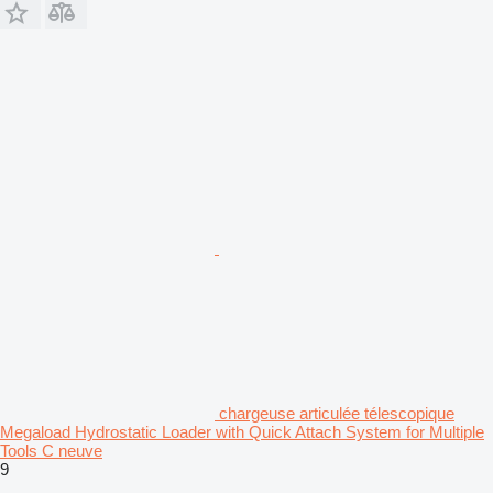
chargeuse articulée télescopique
Megaload Hydrostatic Loader with Quick Attach System for Multiple
Tools C neuve
9