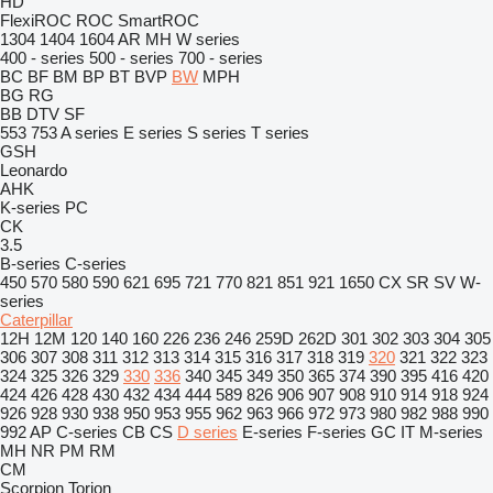
HD
FlexiROC
ROC
SmartROC
1304
1404
1604
AR
MH
W series
400 - series
500 - series
700 - series
BC
BF
BM
BP
BT
BVP
BW
MPH
BG
RG
BB
DTV
SF
553
753
A series
E series
S series
T series
GSH
Leonardo
AHK
K-series
PC
CK
3.5
B-series
C-series
450
570
580
590
621
695
721
770
821
851
921
1650
CX
SR
SV
W-
series
Caterpillar
12H
12M
120
140
160
226
236
246
259D
262D
301
302
303
304
305
306
307
308
311
312
313
314
315
316
317
318
319
320
321
322
323
324
325
326
329
330
336
340
345
349
350
365
374
390
395
416
420
424
426
428
430
432
434
444
589
826
906
907
908
910
914
918
924
926
928
930
938
950
953
955
962
963
966
972
973
980
982
988
990
992
AP
C-series
CB
CS
D series
E-series
F-series
GC
IT
M-series
MH
NR
PM
RM
CM
Scorpion
Torion