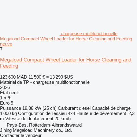
chargeuse multifonctionnelle
Megaload Compact Wheel Loader for Horse Cleaning and Feeding
neuve
7
Megaload Compact Wheel Loader for Horse Cleaning and
Feeding
123 600 MAD
11 500 €
≈ 13 290 $US
Matériel de TP - chargeuse multifonctionnelle
2026
État
neuf
1 m/h
Euro 5
Puissance
18.38 kW (25 ch)
Carburant
diesel
Capacité de charge
1 000 kg
Configuration de l'essieu
4x4
Hauteur de déversement
2,3
m
Vitesse de déplacement
20 km/h
Pays-Bas, Rotterdam-Albrandswaard
Jining Megaload Machinery co., Ltd.
Contacter le vendeur