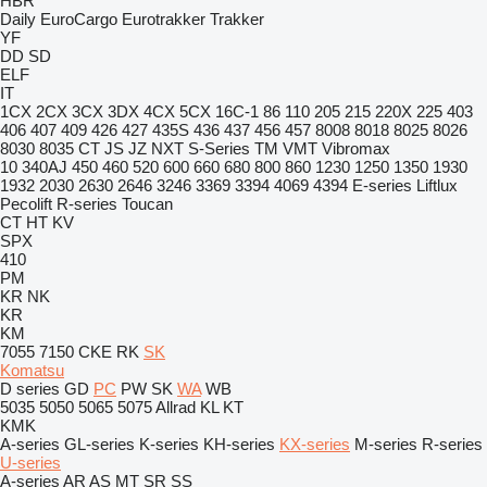
HBR
Daily
EuroCargo
Eurotrakker
Trakker
YF
DD
SD
ELF
IT
1CX
2CX
3CX
3DX
4CX
5CX
16C-1
86
110
205
215
220X
225
403
406
407
409
426
427
435S
436
437
456
457
8008
8018
8025
8026
8030
8035
CT
JS
JZ
NXT
S-Series
TM
VMT
Vibromax
10
340AJ
450
460
520
600
660
680
800
860
1230
1250
1350
1930
1932
2030
2630
2646
3246
3369
3394
4069
4394
E-series
Liftlux
Pecolift
R-series
Toucan
CT
HT
KV
SPX
410
PM
KR
NK
KR
KM
7055
7150
CKE
RK
SK
Komatsu
D series
GD
PC
PW
SK
WA
WB
5035
5050
5065
5075
Allrad
KL
KT
KMK
A-series
GL-series
K-series
KH-series
KX-series
M-series
R-series
U-series
A-series
AR
AS
MT
SR
SS