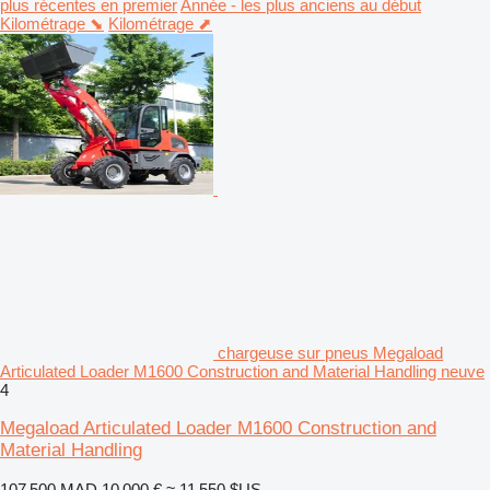
plus récentes en premier
Année - les plus anciens au début
Kilométrage ⬊
Kilométrage ⬈
chargeuse sur pneus Megaload
Articulated Loader M1600 Construction and Material Handling neuve
4
Megaload Articulated Loader M1600 Construction and
Material Handling
107 500 MAD
10 000 €
≈ 11 550 $US