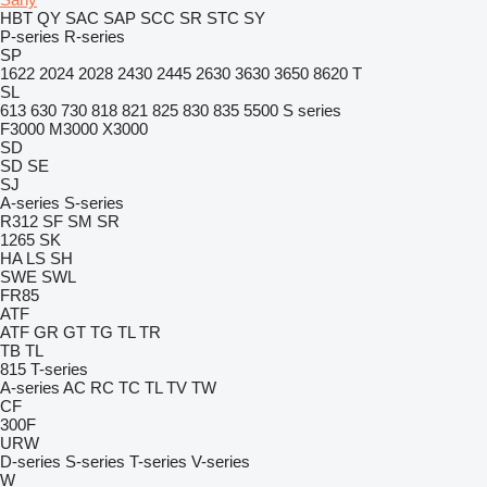
HBT
QY
SAC
SAP
SCC
SR
STC
SY
P-series
R-series
SP
1622
2024
2028
2430
2445
2630
3630
3650
8620 T
SL
613
630
730
818
821
825
830
835
5500
S series
F3000
M3000
X3000
SD
SD
SE
SJ
A-series
S-series
R312
SF
SM
SR
1265
SK
HA
LS
SH
SWE
SWL
FR85
ATF
ATF
GR
GT
TG
TL
TR
TB
TL
815
T-series
A-series
AC
RC
TC
TL
TV
TW
CF
300F
URW
D-series
S-series
T-series
V-series
W