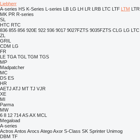
Liebherr
A-series
HS
K-Series
L-series
LB
LG
LH
LR
LRB
LTC
LTF
LTM
LTR
MK
PR
R-series
SL
HTC
RTC
836
855
856
920E
922
936
9017
9027FZTS
9035FZTS
CLG
LG
LTC
ZL
GRIL
CDM
LG
FR
LE
TGA
TGL
TGM
TGS
MP
Madpatcher
MC
DS
ES
HR
AETJ
ATJ
MT
TJ
VJR
XE
MI
Parma
MW
6
8
12
714
AS
AX
MCL
Megaload
A-series
Actros
Antos
Arocs
Atego
Axor
S-Class
SK
Sprinter
Unimog
DBM
TF