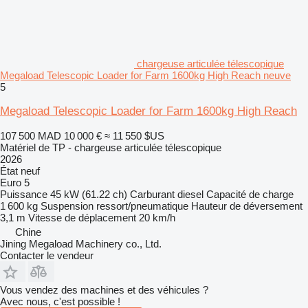
chargeuse articulée télescopique
Megaload Telescopic Loader for Farm 1600kg High Reach neuve
5
Megaload Telescopic Loader for Farm 1600kg High Reach
107 500 MAD
10 000 €
≈ 11 550 $US
Matériel de TP - chargeuse articulée télescopique
2026
État
neuf
Euro 5
Puissance
45 kW (61.22 ch)
Carburant
diesel
Capacité de charge
1 600 kg
Suspension
ressort/pneumatique
Hauteur de déversement
3,1 m
Vitesse de déplacement
20 km/h
Chine
Jining Megaload Machinery co., Ltd.
Contacter le vendeur
Vous vendez des machines et des véhicules ?
Avec nous, c'est possible !