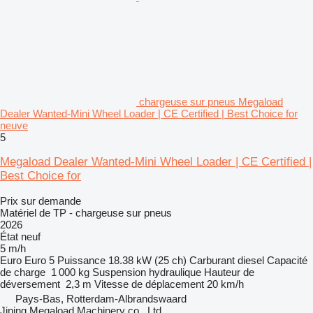
chargeuse sur pneus Megaload
Dealer Wanted-Mini Wheel Loader | CE Certified | Best Choice for
neuve
5
Megaload Dealer Wanted-Mini Wheel Loader | CE Certified |
Best Choice for
Prix sur demande
Matériel de TP - chargeuse sur pneus
2026
État
neuf
5 m/h
Euro
Euro 5
Puissance
18.38 kW (25 ch)
Carburant
diesel
Capacité
de charge
1 000 kg
Suspension
hydraulique
Hauteur de
déversement
2,3 m
Vitesse de déplacement
20 km/h
Pays-Bas, Rotterdam-Albrandswaard
Jining Megaload Machinery co., Ltd.