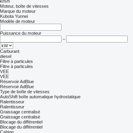
km/h
Moteur, boîte de vitesses
Marque du moteur
Kubota
Yunnei
Modèle de moteur
Puissance du moteur
–
Carburant
diesel
Filtre à particules
Filtre à particules
VEE
VEE
Réservoir AdBlue
Réservoir AdBlue
Type de boîte de vitesses
AutoShift
boîte automatique
hydrostatique
Ralentisseur
Ralentisseur
Graissage centralisé
Graissage centralisé
Blocage du différentiel
Blocage du différentiel
Cabine