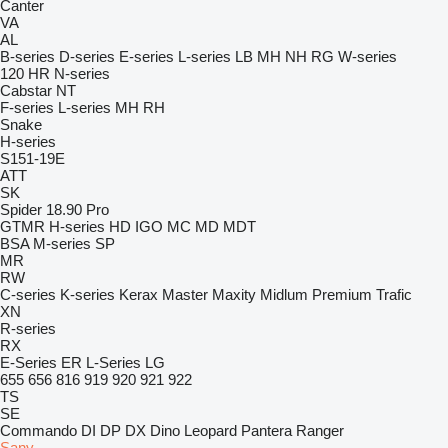
Canter
VA
AL
B-series
D-series
E-series
L-series
LB
MH
NH
RG
W-series
120
HR
N-series
Cabstar
NT
F-series
L-series
MH
RH
Snake
H-series
S151-19E
ATT
SK
Spider 18.90 Pro
GTMR
H-series
HD
IGO
MC
MD
MDT
BSA
M-series
SP
MR
RW
C-series
K-series
Kerax
Master
Maxity
Midlum
Premium
Trafic
XN
R-series
RX
E-Series
ER
L-Series
LG
655
656
816
919
920
921
922
TS
SE
Commando
DI
DP
DX
Dino
Leopard
Pantera
Ranger
Sany