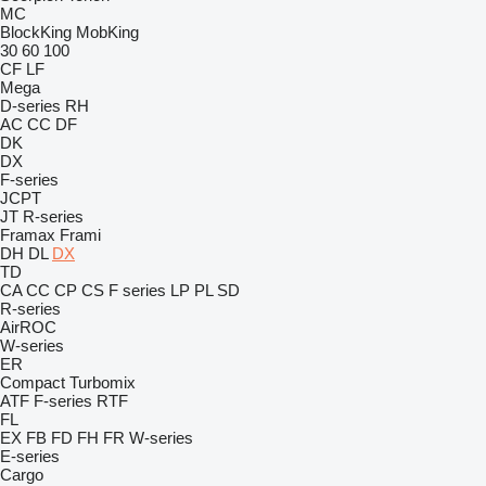
MC
BlockKing
MobKing
30
60
100
CF
LF
Mega
D-series
RH
AC
CC
DF
DK
DX
F-series
JCPT
JT
R-series
Framax
Frami
DH
DL
DX
TD
CA
CC
CP
CS
F series
LP
PL
SD
R-series
AirROC
W-series
ER
Compact
Turbomix
ATF
F-series
RTF
FL
EX
FB
FD
FH
FR
W-series
E-series
Cargo