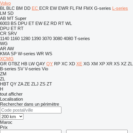
Volvo
BL
BLC
BM
DD
EC
ECR
EW
EWR
FL
FM
FMX
G-series
L-series
LM
SD
AB
MT
Super
6003
BS
DPU
ET
EW
EZ
RD
RT
WL
DPU
ET
RT
CR
SRV
1140
1160
1280
1390
3070
3080
4080
T-series
WG
AR
AW
KMA
SP
W-series
WR
WS
XCMG
GR
GTBZ
HB
LW
QAY
QY
RP
XC
XD
XE
XG
XM
XP
XR
XS
XZ
ZL
B-series
SV
V-series
Vio
ZM
ZL
HBT
QY
ZA
ZE
ZLJ
ZS
ZT
H
tout afficher
Localisation
Rechercher dans un périmètre
Maroc
Prix