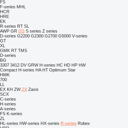
FS
F-series
MHL
HCR
HRE
EK
R-series
RT
SL
AWP
GR
GS
S series
Z series
D-series
G2200
G2300
G2700
G5000
V-series
GT
XL
GMK
RT
TMS
D-series
BG
3307
3412
DV
GRW
H-series
HC
HD
HP
HW
Compact
H-series
HA
HT
Optimum
Star
HMK
700
LL
EX
KH
ZW
ZX
Zaxis
SCX
C-series
H-series
A-series
FS
K-series
ZL
HL-series
HW-series
HX-series
R-series
Robex