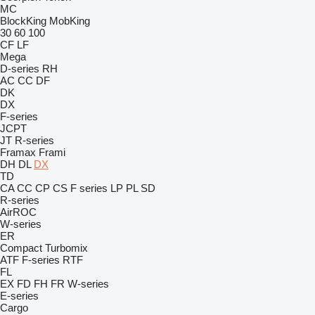
MC
BlockKing
MobKing
30
60
100
CF
LF
Mega
D-series
RH
AC
CC
DF
DK
DX
F-series
JCPT
JT
R-series
Framax
Frami
DH
DL
DX
TD
CA
CC
CP
CS
F series
LP
PL
SD
R-series
AirROC
W-series
ER
Compact
Turbomix
ATF
F-series
RTF
FL
EX
FD
FH
FR
W-series
E-series
Cargo