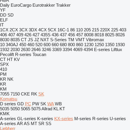
HBR
Daily
EuroCargo
Eurotrakker
Trakker
YF
DD
SD
ELF
IT
1CX
2CX
3CX
3DX
4CX
5CX
16C-1
86
110
205
215
220X
225
403
406
407
409
426
427
435S
436
437
456
457
8008
8018
8025
8026
8030
8035
CT
JS
JZ
NXT
S-Series
TM
VMT
Vibromax
10
340AJ
450
460
520
600
660
680
800
860
1230
1250
1350
1930
1932
2030
2630
2646
3246
3369
3394
4069
4394
E-series
Liftlux
Pecolift
R-series
Toucan
CT
HT
KV
SPX
410
PM
KR
NK
KR
KM
7055
7150
CKE
RK
SK
Komatsu
D series
GD
PC
PW
SK
WA
WB
5035
5050
5065
5075
Allrad
KL
KT
KMK
A-series
GL-series
K-series
KX-series
M-series
R-series
U-series
A-series
AR
AS
MT
SR
SS
Liebherr