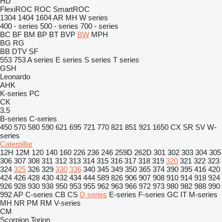
HD
FlexiROC
ROC
SmartROC
1304
1404
1604
AR
MH
W series
400 - series
500 - series
700 - series
BC
BF
BM
BP
BT
BVP
BW
MPH
BG
RG
BB
DTV
SF
553
753
A series
E series
S series
T series
GSH
Leonardo
AHK
K-series
PC
CK
3.5
B-series
C-series
450
570
580
590
621
695
721
770
821
851
921
1650
CX
SR
SV
W-
series
Caterpillar
12H
12M
120
140
160
226
236
246
259D
262D
301
302
303
304
305
306
307
308
311
312
313
314
315
316
317
318
319
320
321
322
323
324
325
326
329
330
336
340
345
349
350
365
374
390
395
416
420
424
426
428
430
432
434
444
589
826
906
907
908
910
914
918
924
926
928
930
938
950
953
955
962
963
966
972
973
980
982
988
990
992
AP
C-series
CB
CS
D series
E-series
F-series
GC
IT
M-series
MH
NR
PM
RM
V-series
CM
Scorpion
Torion