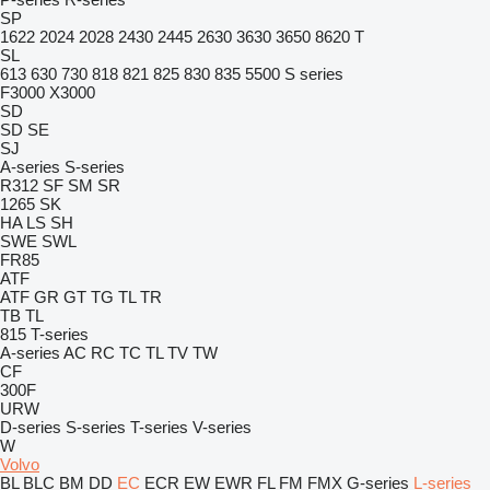
SP
1622
2024
2028
2430
2445
2630
3630
3650
8620 T
SL
613
630
730
818
821
825
830
835
5500
S series
F3000
X3000
SD
SD
SE
SJ
A-series
S-series
R312
SF
SM
SR
1265
SK
HA
LS
SH
SWE
SWL
FR85
ATF
ATF
GR
GT
TG
TL
TR
TB
TL
815
T-series
A-series
AC
RC
TC
TL
TV
TW
CF
300F
URW
D-series
S-series
T-series
V-series
W
Volvo
BL
BLC
BM
DD
EC
ECR
EW
EWR
FL
FM
FMX
G-series
L-series