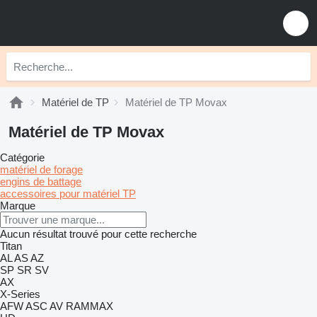
Matériel de TP
Matériel de TP Movax
Matériel de TP Movax
Catégorie
matériel de forage
engins de battage
accessoires pour matériel TP
Marque
Aucun résultat trouvé pour cette recherche
Titan
AL
AS
AZ
SP
SR
SV
AX
X-Series
AFW
ASC
AV
RAMMAX