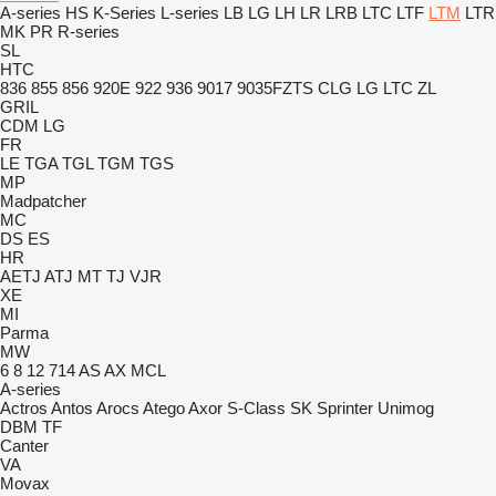
A-series
HS
K-Series
L-series
LB
LG
LH
LR
LRB
LTC
LTF
LTM
LTR
MK
PR
R-series
SL
HTC
836
855
856
920E
922
936
9017
9035FZTS
CLG
LG
LTC
ZL
GRIL
CDM
LG
FR
LE
TGA
TGL
TGM
TGS
MP
Madpatcher
MC
DS
ES
HR
AETJ
ATJ
MT
TJ
VJR
XE
MI
Parma
MW
6
8
12
714
AS
AX
MCL
A-series
Actros
Antos
Arocs
Atego
Axor
S-Class
SK
Sprinter
Unimog
DBM
TF
Canter
VA
Movax