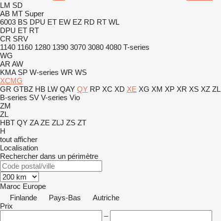
LM
SD
AB
MT
Super
6003
BS
DPU
ET
EW
EZ
RD
RT
WL
DPU
ET
RT
CR
SRV
1140
1160
1280
1390
3070
3080
4080
T-series
WG
AR
AW
KMA
SP
W-series
WR
WS
XCMG
GR
GTBZ
HB
LW
QAY
QY
RP
XC
XD
XE
XG
XM
XP
XR
XS
XZ
ZL
B-series
SV
V-series
Vio
ZM
ZL
HBT
QY
ZA
ZE
ZLJ
ZS
ZT
H
tout afficher
Localisation
Rechercher dans un périmètre
Maroc
Europe
Finlande
Pays-Bas
Autriche
Prix
–