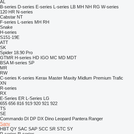
AL
B-series
D-series
E-series
L-series
LB
MH
NH
RG
W-series
120
HR
N-series
Cabstar
NT
F-series
L-series
MH
RH
Snake
H-series
S151-19E
ATT
SK
Spider 18.90 Pro
GTMR
H-series
HD
IGO
MC
MD
MDT
BSA
M-series
SP
MR
RW
C-series
K-series
Kerax
Master
Maxity
Midlum
Premium
Trafic
XN
R-series
RX
E-Series
ER
L-Series
LG
655
656
816
919
920
921
922
TS
SE
Commando
DI
DP
DX
Dino
Leopard
Pantera
Ranger
Sany
HBT
QY
SAC
SAP
SCC
SR
STC
SY
P-series
R-series