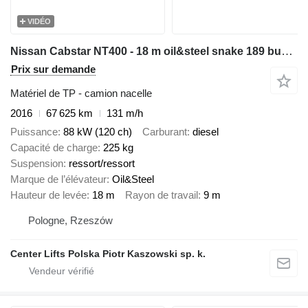
VIDÉO
Nissan Cabstar NT400 - 18 m oil&steel snake 189 bucket truck boom lift
Prix sur demande
Matériel de TP - camion nacelle
2016
67 625 km
131 m/h
Puissance
88 kW (120 ch)
Carburant
diesel
Capacité de charge
225 kg
Suspension
ressort/ressort
Marque de l’élévateur
Oil&Steel
Hauteur de levée
18 m
Rayon de travail
9 m
Pologne, Rzeszów
Center Lifts Polska Piotr Kaszowski sp. k.