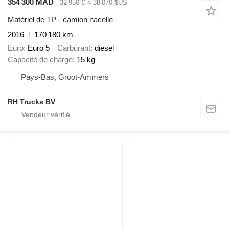
354 300 MAD
32 950 €
≈ 38 070 $US
Matériel de TP - camion nacelle
2016
170 180 km
Euro
Euro 5
Carburant
diesel
Capacité de charge
15 kg
Pays-Bas, Groot-Ammers
RH Trucks BV