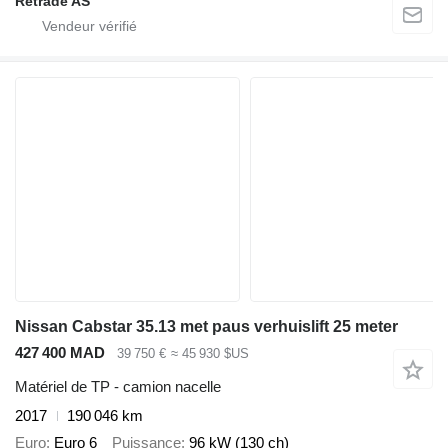
Retrade AS
Nissan Cabstar 35.13 met paus verhuislift 25 meter
427 400 MAD
39 750 €
≈ 45 930 $US
Matériel de TP - camion nacelle
2017
190 046 km
Euro
Euro 6
Puissance
96 kW (130 ch)