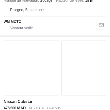
Marque de l’élévateur
Socage
Hauteur de levée
18 m
Pologne, Sandomierz
WM MOTO
Nissan Cabstar
478 500 MAD
44 500 €
≈ 51 420 $US