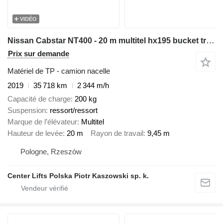
VIDÉO
Nissan Cabstar NT400 - 20 m multitel hx195 bucket truck boom lift zwyżk
Prix sur demande
Matériel de TP - camion nacelle
2019
35 718 km
2 344 m/h
Capacité de charge
200 kg
Suspension
ressort/ressort
Marque de l’élévateur
Multitel
Hauteur de levée
20 m
Rayon de travail
9,45 m
Pologne, Rzeszów
Center Lifts Polska Piotr Kaszowski sp. k.