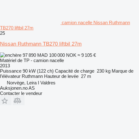
camion nacelle Nissan Ruthmann
TB270 liftbil 27m
25
Nissan Ruthmann TB270 liftbil 27m
97 890 MAD
100 000 NOK
≈ 9 105 €
Matériel de TP - camion nacelle
2013
Puissance
90 kW (122 ch)
Capacité de charge
230 kg
Marque de
l’élévateur
Ruthmann
Hauteur de levée
27 m
Norvège, Leira I Valdres
Auksjonen.no AS
Contacter le vendeur