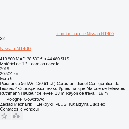
camion nacelle Nissan NT400
22
Nissan NT400
413 900 MAD
38 500 €
≈ 44 480 $US
Matériel de TP - camion nacelle
2019
30 504 km
Euro 6
Puissance
96 kW (130.61 ch)
Carburant
diesel
Configuration de
l'essieu
4x2
Suspension
ressort/pneumatique
Marque de l’élévateur
Ruthmann
Hauteur de levée
18 m
Rayon de travail
18 m
Pologne, Goworowo
Zakład Mechaniki i Elektryki "PLUS" Katarzyna Dudziec
Contacter le vendeur