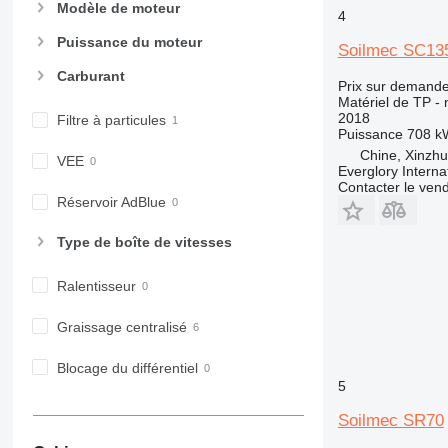
Modèle de moteur
4
973
980
Puissance du moteur
Soilmec SC13
982
Carburant
Prix sur demand
988
Matériel de TP -
990
2018
Filtre à particules
Puissance
708 k
992
Chine, Xinzh
AP
VEE
Everglory Interna
C-series
Contacter le ven
Réservoir AdBlue
CB
CS
Type de boîte de vitesses
D series
E-series
Ralentisseur
F-series
Graissage centralisé
GC
IT
Blocage du différentiel
M-series
5
MH
Soilmec SR70
NR