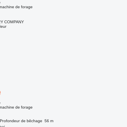
e
 machine de forage
RY COMPANY
deur
0
e
 machine de forage
Profondeur de bêchage
56 m
hai