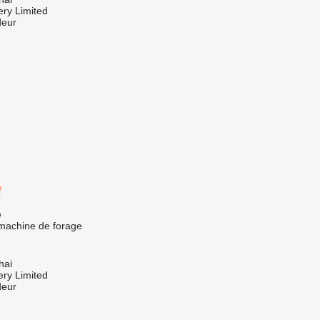
ry Limited
deur
0
e
 machine de forage
hai
ry Limited
deur