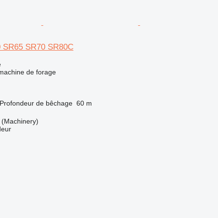
0 SR65 SR70 SR80C
e
 machine de forage
Profondeur de bêchage
60 m
(Machinery)
deur