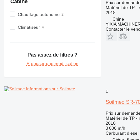
PM
Cabine
Prix sur demand
Matériel de TP -
RM
2018
Chauffage autonome
Chine
YIXIA MACHINE
Climatiseur
Contacter le ven
Pas assez de filtres ?
Proposer une modification
Informations sur Soilmec
1
Soilmec SR-7
Prix sur demand
Matériel de TP -
2010
3 000 m/h
Carburant
diesel
Chine, Shang