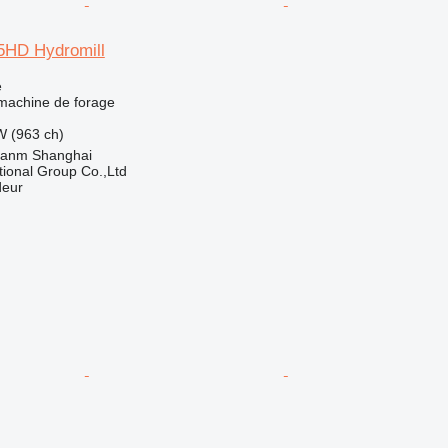
5HD Hydromill
e
 machine de forage
W (963 ch)
uanm Shanghai
tional Group Co.,Ltd
deur