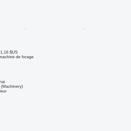
 1,16 $US
 machine de forage
hai
(Machinery)
deur