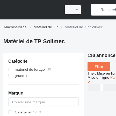
Machineryline
Matériel de TP
Matériel de TP Soilmec
Matériel de TP Soilmec
116 annonce
Catégorie
Filtre
matériel de forage
Trier
:
Mise en lig
grues
machines de forage
Mise en ligne
Par
⬈
engins de battage
grues sur chenilles
Marque
Caterpillar
Titan
AL
SP
AX
X-Series
AFW
HD
FlexiROC
1304
400 - series
BC
BG
BB
553
GSH
Leonardo
AHK
K-series
CK
3.5
B-series
450