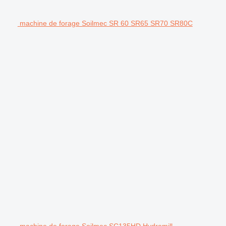
machine de forage Soilmec SR 60 SR65 SR70 SR80C
machine de forage Soilmec SC135HD Hydromill