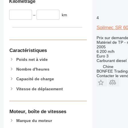
Kilométrage
906
907
–
km
908
4
910
Soilmec SR 6
914
918
Prix sur demand
Matériel de TP -
924
2005
Caractéristiques
926
6 200 m/h
Euro 3
928
Poids net à vide
Carburant
diesel
930
Chine
Nombre d'heures
BONFEE Trading 
931
Contacter le ven
938
Capacité de charge
950
Vitesse de déplacement
953
955
962
Moteur, boîte de vitesses
963
966
Marque du moteur
972