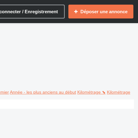
connecter / Enregistrement
Déposer une annonce
emier
Année - les plus anciens au début
Kilométrage ⬊
Kilométrage