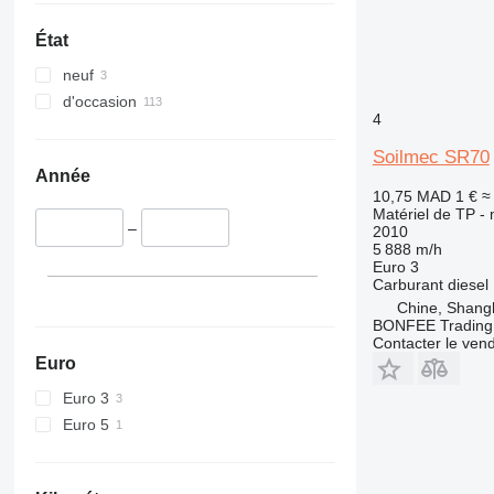
340
Vibromax
345
État
349
neuf
350
d'occasion
365
4
374
Soilmec SR70
390
Année
395
10,75 MAD
1 €
≈
416
Matériel de TP -
–
2010
420
5 888 m/h
424
Euro 3
Carburant
diesel
426
Chine, Shang
428
BONFEE Trading 
Contacter le ven
430
Euro
432
Euro 3
434
Euro 5
444
589
826