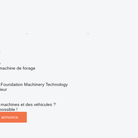
5
e
 machine de forage
Foundation Machinery Technology
deur
machines et des véhicules ?
possible !
 annonce