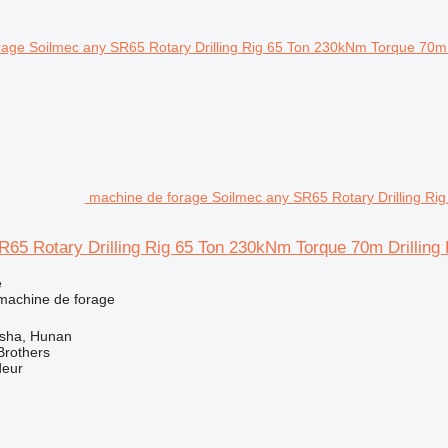
machine de forage Soilmec any SR65 Rotary Drilling Ri
R65 Rotary Drilling Rig 65 Ton 230kNm Torque 70m Drilling
e
 machine de forage
sha, Hunan
Brothers
deur