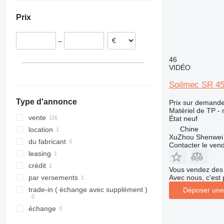
Autriche
Turquie
Chili
312
435S
3369
SD
XR
Prix
Pays-Bas
Émirats arabes unis
313
436
3394
XS
Portugal
314
437
4069
XZ
–
Pologne
315
456
4394
ZL
Lituanie
316
457
E-series
46
VIDÉO
tout afficher
317
8008
Liftlux
318
8018
Pecolift
Soilmec SR 4
319
8025
R-series
Type d'annonce
Prix sur demand
320
8026
Toucan
Matériel de TP -
321
8030
vente
État
neuf
322
8035
Chine
location
XuZhou Shenwei 
323
CT
du fabricant
Contacter le ven
324
JS
leasing
325
JZ
crédit
Vous vendez des 
326
NXT
Avec nous, c'est 
par versements
329
S-Series
trade-in ( échange avec supplément )
Déposer une
330
TM
échange
336
VMT