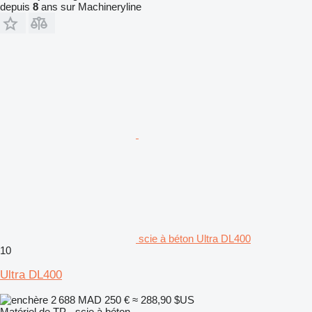
depuis
8
ans sur Machineryline
scie à béton Ultra DL400
10
Ultra DL400
2 688 MAD
250 €
≈ 288,90 $US
Matériel de TP - scie à béton