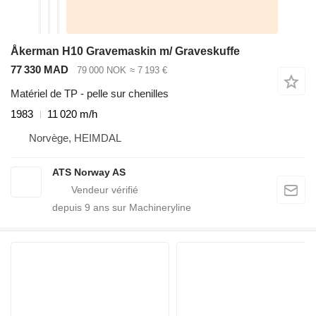
Åkerman H10 Gravemaskin m/ Graveskuffe
77 330 MAD
79 000 NOK
≈ 7 193 €
Matériel de TP - pelle sur chenilles
1983
11 020 m/h
Norvège, HEIMDAL
ATS Norway AS
depuis
9
ans sur Machineryline