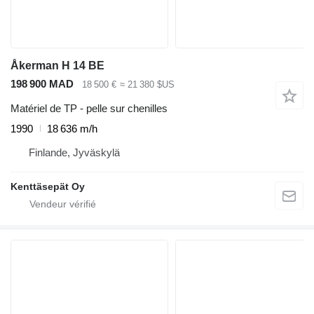
Åkerman H 14 BE
198 900 MAD
18 500 €
≈ 21 380 $US
Matériel de TP - pelle sur chenilles
1990
18 636 m/h
Finlande, Jyväskylä
Kenttäsepät Oy