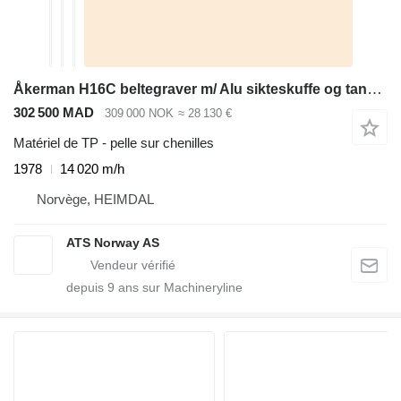
Åkerman H16C beltegraver m/ Alu sikteskuffe og tannskuffe
302 500 MAD
309 000 NOK
≈ 28 130 €
Matériel de TP - pelle sur chenilles
1978
14 020 m/h
Norvège, HEIMDAL
ATS Norway AS
depuis
9
ans sur Machineryline