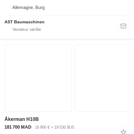
Allemagne, Burg
AST Baumaschinen
Åkerman H10B
181 700 MAD
16 900 €
≈ 19 530 $US