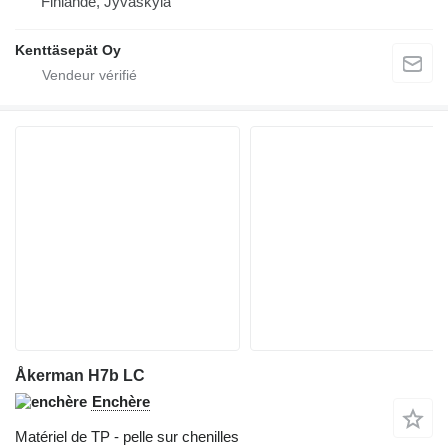
Finlande, Jyväskylä
Kenttäsepät Oy
Åkerman H7b LC
Enchère
Matériel de TP - pelle sur chenilles