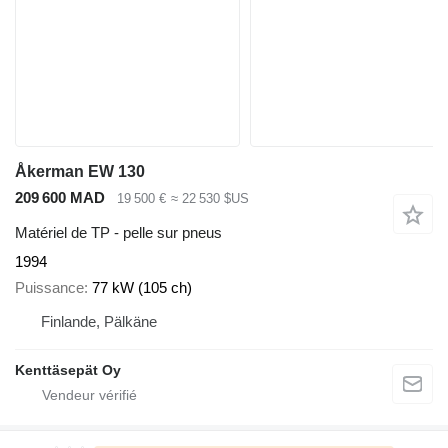
Åkerman EW 130
209 600 MAD
19 500 €
≈ 22 530 $US
Matériel de TP - pelle sur pneus
1994
Puissance
77 kW (105 ch)
Finlande, Pälkäne
Kenttäsepät Oy