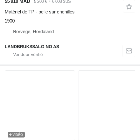
55 910 MAD
5 200 €
≈ 6 008 $US
Matériel de TP - pelle sur chenilles
1900
Norvège, Hordaland
LANDBRUKSSALG.NO AS
VIDÉO