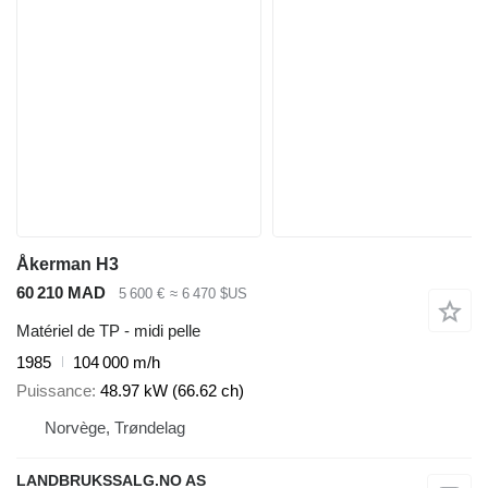
Åkerman H3
60 210 MAD
5 600 €
≈ 6 470 $US
Matériel de TP - midi pelle
1985
104 000 m/h
Puissance
48.97 kW (66.62 ch)
Norvège, Trøndelag
LANDBRUKSSALG.NO AS