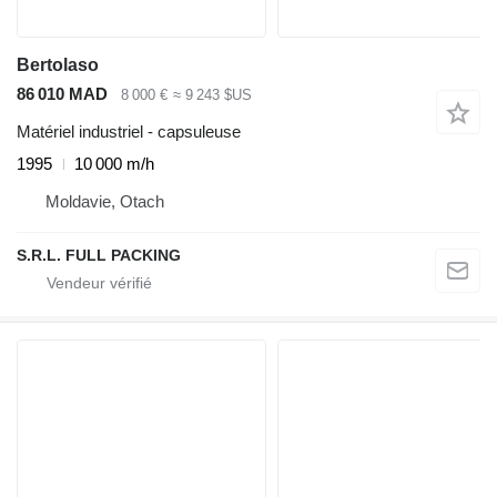
Bertolaso
86 010 MAD
8 000 €
≈ 9 243 $US
Matériel industriel - capsuleuse
1995
10 000 m/h
Moldavie, Otach
S.R.L. FULL PACKING