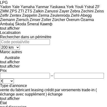
LPG
Yadon
Yale
Yamaha
Yanmar
Yaskawa
York
Youli
Ystral
ZF
ZMM
ZPS
ZTI
ZTS
Zalkin
Zanussi
Zayer
Zebra
Zechini
Zeiss
Zelfir
Zentex
Zeppelin
Zerma
Zeulenroda
Ziehl-Abegg
Ziemann
Ziersch
Zinser
Zoller
Zürcher
Överum
Özarma
Ambalaj
Škoda
Šmeral
Кампф
tout afficher
Localisation
Rechercher dans un périmètre
Maroc
autres
Australie
tout afficher
tout afficher
Prix
–
Type d'annonce
vente
du fabricant
leasing
crédit
par versements
trade-in (
échange avec supplément )
échange
tout afficher
État