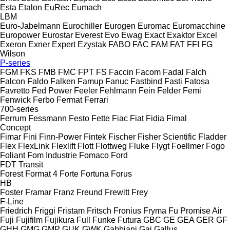
Esta
Etalon
EuRec
Eumach
LBM
Euro-Jabelmann
Eurochiller
Eurogen
Euromac
Euromacchine
Europower
Eurostar
Everest
Evo
Ewag
Exact
Exaktor
Excel
Exeron
Exner
Expert
Ezystak
FABO
FAC
FAM
FAT
FFI
FG
Wilson
P-series
FGM
FKS
FMB
FMC
FPT
FS
Faccin
Facom
Fadal
Falch
Falcon
Faldo
Falken
Famup
Fanuc
Fastbind
Fasti
Fatosa
Favretto
Fed Power
Feeler
Fehlmann
Fein
Felder
Femi
Fenwick
Ferbo
Fermat
Ferrari
700-series
Ferrum
Fessmann
Festo
Fette
Fiac
Fiat
Fidia
Fimal
Concept
Fimar
Fini
Finn-Power
Fintek
Fischer
Fisher Scientific
Fladder
Flex
FlexLink
Flexlift
Flott
Flottweg
Fluke
Flygt
Foellmer
Fogo
Foliant
Fom Industrie
Fomaco
Ford
FDT
Transit
Forest
Format 4
Forte
Fortuna
Forus
HB
Foster
Framar
Franz
Freund
Frewitt
Frey
F-Line
Friedrich
Friggi
Fristam
Fritsch
Fronius
Fryma
Fu Promise Air
Fuji
Fujifilm
Fujikura
Full
Funke
Futura
GBC
GE
GEA
GER
GF
GHH
GMG
GMP
GUK
GWK
Gabbiani
Gai
Gallus