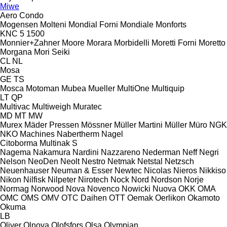
Miwe
Aero
Condo
Mogensen
Molteni
Mondial Forni
Mondiale
Monforts
KNC 5 1500
Monnier+Zahner
Moore
Morara
Morbidelli
Moretti Forni
Moretto
Morgana
Mori Seiki
CL
NL
Mosa
GE
TS
Mosca
Motoman
Mubea
Mueller
MultiOne
Multiquip
LT
QP
Multivac
Multiweigh
Muratec
MD
MT
MW
Murex
Mäder Pressen
Mössner
Müller Martini
Müller
Müro
NGK
NKO Machines
Nabertherm
Nagel
Citoborma
Multinak S
Nagema
Nakamura
Nardini
Nazzareno
Nederman
Neff
Negri
Nelson
NeoDen
Neolt
Nestro
Netmak
Netstal
Netzsch
Neuenhauser
Neuman & Esser
Newtec
Nicolas
Nieros
Nikkiso
Nikon
Nilfisk
Nilpeter
Nirotech
Nock
Nord
Nordson
Norje
Normag
Norwood
Nova
Novenco
Nowicki
Nuova
OKK
OMA
OMC
OMS
OMV
OTC Daihen
OTT
Oemak
Oerlikon
Okamoto
Okuma
LB
Oliver
Olnova
Olofsfors
Olsa
Olympian