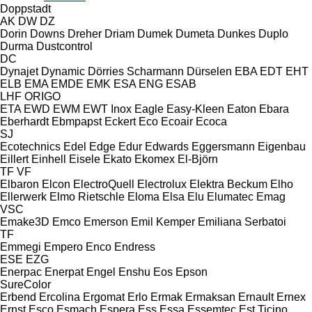
Doppstadt
AK
DW
DZ
Dorin
Downs
Dreher
Driam
Dumek
Dumeta
Dunkes
Duplo
Durma
Dustcontrol
DC
Dynajet
Dynamic
Dörries Scharmann
Dürselen
EBA
EDT
EHT
ELB
EMA
EMDE
EMK
ESA ENG
ESAB
LHF
ORIGO
ETA
EWD
EWM
EWT Inox
Eagle
Easy-Kleen
Eaton
Ebara
Eberhardt
Ebmpapst
Eckert
Eco
Ecoair
Ecoca
SJ
Ecotechnics
Edel
Edge
Edur
Edwards
Eggersmann
Eigenbau
Eillert
Einhell
Eisele
Ekato
Ekomex
El-Björn
TF
VF
Elbaron
Elcon
ElectroQuell
Electrolux
Elektra Beckum
Elho
Ellerwerk
Elmo Rietschle
Eloma
Elsa
Elu
Elumatec
Emag
VSC
Emake3D
Emco
Emerson
Emil Kemper
Emiliana Serbatoi
TF
Emmegi
Empero
Enco
Endress
ESE
EZG
Enerpac
Enerpat
Engel
Enshu
Eos
Epson
SureColor
Erbend
Ercolina
Ergomat
Erlo
Ermak
Ermaksan
Ernault
Ernex
Ernst
Esco
Esmach
Espera
Ess
Essa
Essemtec
Est Ticino