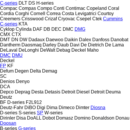
C-series
DLT
DS
H-series
Compac
Compas
Compo
Conti
Contimac
Copeland
Coral
Cordia
Corghi
Cornell
Correa
Costa Levigatrici
Courtoy
Creemers
Crisswood
Crizaf
Cryovac
Csepel
Ctek
Cummins
C-series
KTA
Cyklop
Cylinda
DAF
DB
DEC
DMC
DMG
CMX
CTX
DMT
DN
DW
Dadaux
Daewoo
Daikin
Dalex
Danfoss
Danobat
Dantherm
Daosmaq
Darley
Daub
Davi
De Dietrich
De Lama
DeLaval
DeLonghi
DeWalt
Debag
Deckel Maho
DMC
DMU
Deckel
FP
KF
Defum
Degen
Delta
Demag
SC
Denios
Denyo
DCA
Depco
Deprag
Desta
Detasis
Detroit Diesel
Detroit
Deuma
Deutz
BF
D-series
F2L912
Deutz-Fahr
DiBO
Digi
Dima
Dimeco
Dimter
Diosna
D-series
S-series
SP
W-series
Dirinler
Disa
DoALL
Dobot
Domasz
Domino
Donaldson
Donau
Doosan
B-series
G-series