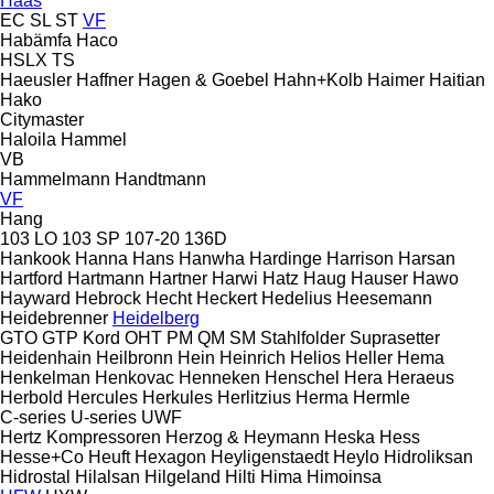
Haas
EC
SL
ST
VF
Habämfa
Haco
HSLX
TS
Haeusler
Haffner
Hagen & Goebel
Hahn+Kolb
Haimer
Haitian
Hako
Citymaster
Haloila
Hammel
VB
Hammelmann
Handtmann
VF
Hang
103 LO
103 SP
107-20
136D
Hankook
Hanna
Hans
Hanwha
Hardinge
Harrison
Harsan
Hartford
Hartmann
Hartner
Harwi
Hatz
Haug
Hauser
Hawo
Hayward
Hebrock
Hecht
Heckert
Hedelius
Heesemann
Heidebrenner
Heidelberg
GTO
GTP
Kord
OHT
PM
QM
SM
Stahlfolder
Suprasetter
Heidenhain
Heilbronn
Hein
Heinrich
Helios
Heller
Hema
Henkelman
Henkovac
Henneken
Henschel
Hera
Heraeus
Herbold
Hercules
Herkules
Herlitzius
Herma
Hermle
C-series
U-series
UWF
Hertz Kompressoren
Herzog & Heymann
Heska
Hess
Hesse+Co
Heuft
Hexagon
Heyligenstaedt
Heylo
Hidroliksan
Hidrostal
Hilalsan
Hilgeland
Hilti
Hima
Himoinsa