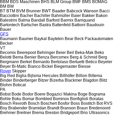
BBM
BDS Maschinen
BHS
BLM Group
BMF
BMS
BOMAG
BM
BW
BT
BTM
BVM Brunner
BWT
Baader
Babcock Wanson
Bacci
Bacciottini
Bacher
Bachiller
Bahmüller
Baier
Bakker
Bakon
Balestrini
Balma
Bandall
Barford
Barmix
Barriquand
Bartontech
Bartscher
Bastra
Battenfeld
Battioni
Baudouin
Bauer
GFS
Baumann
Baumer
Baykal
Baytekin
Bear
Beck Packautomaten
Becker
VT
Becomix
Beerepoot
Behringer
Beier
Beil
Beka-Mak
Beko
Belotti
Bema
Benier
Benza
Bercomex
Berg & Schmid
Berg
Bergmann
Berkel
Bernardo
Bertolaso
Bertuetti
Betico
Beyeler
Beyer
Bi-Matic
Bianco
Bickel
Biegemaster
Biesse
Rover
Skipper
Big Red
Biglia
Bijlsma Hercules
Billhöfer
Billion
Biltema
Binder
Binderberger
Bitzer
Bizerba
Blackmer
Blagdon
Blitz
Blohm
Bobcat
PA
Bobst
Bode
Bodor
Boere
Bogazici Makina
Boge
Bograma
Bohle
Boku
Bomar
Bombled
Bominox
Bonfiglioli
Boratas
Bosch Rexroth
Bosch
Boschert
Bosfor
Boss
Bostitch
Bot RVS
Boy
Brabender
Bramidan
Brandt
Branson
Braun
Bredenoord
Brehmer
Breitner
Brema
Breston
Bridgeport
Brio Ultrasonics