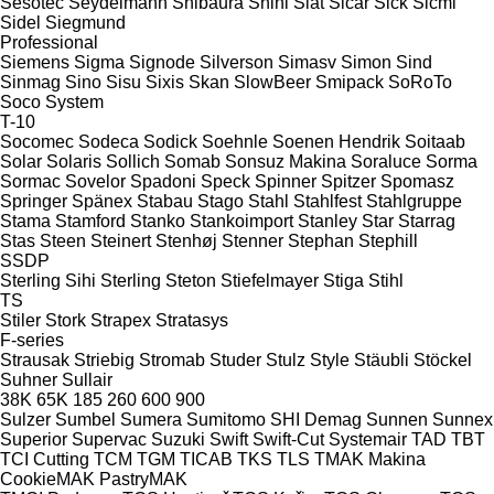
Sesotec
Seydelmann
Shibaura
Shini
Siat
Sicar
Sick
Sicmi
Sidel
Siegmund
Professional
Siemens
Sigma
Signode
Silverson
Simasv
Simon
Sind
Sinmag
Sino
Sisu
Sixis
Skan
SlowBeer
Smipack
SoRoTo
Soco System
T-10
Socomec
Sodeca
Sodick
Soehnle
Soenen Hendrik
Soitaab
Solar
Solaris
Sollich
Somab
Sonsuz Makina
Soraluce
Sorma
Sormac
Sovelor
Spadoni
Speck
Spinner
Spitzer
Spomasz
Springer
Spänex
Stabau
Stago
Stahl
Stahlfest
Stahlgruppe
Stama
Stamford
Stanko
Stankoimport
Stanley
Star
Starrag
Stas
Steen
Steinert
Stenhøj
Stenner
Stephan
Stephill
SSDP
Sterling Sihi
Sterling
Steton
Stiefelmayer
Stiga
Stihl
TS
Stiler
Stork
Strapex
Stratasys
F-series
Strausak
Striebig
Stromab
Studer
Stulz
Style
Stäubli
Stöckel
Suhner
Sullair
38K
65K
185
260
600
900
Sulzer
Sumbel
Sumera
Sumitomo SHI Demag
Sunnen
Sunnex
Superior
Supervac
Suzuki
Swift
Swift-Cut
Systemair
TAD
TBT
TCI Cutting
TCM
TGM
TICAB
TKS
TLS
TMAK Makina
CookieMAK
PastryMAK