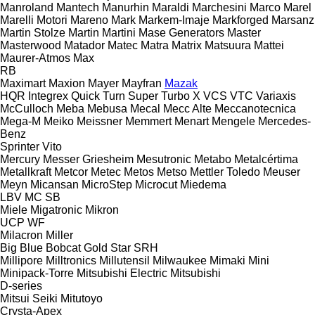
Manroland
Mantech
Manurhin
Maraldi
Marchesini
Marco
Marel
Marelli Motori
Mareno
Mark
Markem-Imaje
Markforged
Marsanz
Martin Stolze
Martin
Martini
Mase Generators
Master
Masterwood
Matador
Matec
Matra
Matrix
Matsuura
Mattei
Maurer-Atmos
Max
RB
Maximart
Maxion
Mayer
Mayfran
Mazak
HQR
Integrex
Quick Turn
Super Turbo X
VCS
VTC
Variaxis
McCulloch
Meba
Mebusa
Mecal
Mecc Alte
Meccanotecnica
Mega-M
Meiko
Meissner
Memmert
Menart
Mengele
Mercedes-
Benz
Sprinter
Vito
Mercury
Messer Griesheim
Mesutronic
Metabo
Metalcértima
Metallkraft
Metcor
Metec
Metos
Metso
Mettler Toledo
Meuser
Meyn
Micansan
MicroStep
Microcut
Miedema
LBV
MC
SB
Miele
Migatronic
Mikron
UCP
WF
Milacron
Miller
Big Blue
Bobcat
Gold Star
SRH
Millipore
Milltronics
Millutensil
Milwaukee
Mimaki
Mini
Minipack-Torre
Mitsubishi Electric
Mitsubishi
D-series
Mitsui Seiki
Mitutoyo
Crysta-Apex