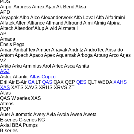
PDS
Airpol
Airpress
Airrex
Ajan
Ak Bend
Aksa
APD
Akyapak
Alba
Alco
Alexanderwerk
Alfa Laval
Alfa
Alfarimini
Alfatek
Allen
Alliance
Allmand
Allround
Almi
Almig
Alpina
Altech
Altendorf
Alup
Alwid
Alzmetall
AB
Amada
Ensis
Pega
Aman
AmbaFlex
Amber
Anayak
Andritz
AndroTec
Ansaldo
Antom
Apach
Apaco
Apex
Aquamak
Arboga
Arburg
Arco
Arjes
VZ
Arkto
Arku
Arminius
Arol
Artec
Asca
Ashita
AG3
Astec
Atlantic
Atlas Copco
DrillAir
E-Air
GA
LT
QAS
QAX
QEP
QES
QLT
WEDA
XAHS
XAS
XATS
XAVS
XRHS
XRVS
ZT
Atlas
QAS
W series
XAS
Atmos
PDP
Auer
Automatic
Avery
Avia
Avola
Awea
Aweta
E-series
G-series
KG
Axial
BBA Pumps
B-series