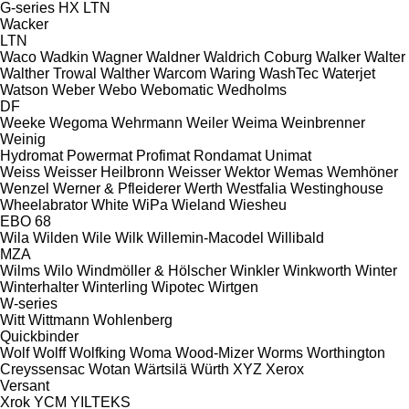
G-series
HX
LTN
Wacker
LTN
Waco
Wadkin
Wagner
Waldner
Waldrich Coburg
Walker
Walter
Walther Trowal
Walther
Warcom
Waring
WashTec
Waterjet
Watson
Weber
Webo
Webomatic
Wedholms
DF
Weeke
Wegoma
Wehrmann
Weiler
Weima
Weinbrenner
Weinig
Hydromat
Powermat
Profimat
Rondamat
Unimat
Weiss
Weisser Heilbronn
Weisser
Wektor
Wemas
Wemhöner
Wenzel
Werner & Pfleiderer
Werth
Westfalia
Westinghouse
Wheelabrator
White
WiPa
Wieland
Wiesheu
EBO 68
Wila
Wilden
Wile
Wilk
Willemin-Macodel
Willibald
MZA
Wilms
Wilo
Windmöller & Hölscher
Winkler
Winkworth
Winter
Winterhalter
Winterling
Wipotec
Wirtgen
W-series
Witt
Wittmann
Wohlenberg
Quickbinder
Wolf
Wolff
Wolfking
Woma
Wood-Mizer
Worms
Worthington
Creyssensac
Wotan
Wärtsilä
Würth
XYZ
Xerox
Versant
Xrok
YCM
YILTEKS