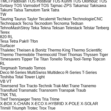
TMCI Padovan
TOS Hostivař
TOS Kuřim
TOS Olomouc
TOS
Svitavy
TOS Varnsdorf
TOS
Tajmac-ZPS
Takamaz
Takisawa
Takumi
Talsa
Tamutom
Tank
Tatra
TW
Tauring
Taurus
Taylor
Tecalemit
Techkon
TechnologieCNC
Technopack
Tecna
Tecnodom
Tecnoma
Tedsan
TehnoMashStroy
Teka
Tekna
Teksan
Telestack
Telstar
Terberg
Terex
820
RL
Tesa
Tetra Pak®
Tfon
Surfacer
Thaletec
Theisen & Bonitz
Thermo King
Thermo Scientific
Thermo
Thermobile
Thermocold
Thiel
Thomas
Thyssen
Tiger
Timesavers
Tipper Tie
Titan
Tonello
Tong
Tool-Temp
Topcon
RL
Torgmash
Tornado
Tornos
Deco
M-Series
MultiSwiss
Multideco
R-Series
T-Series
Toshiba
Total
Tower Light
VB
VT
Townsend
Tox
Tracto-Technik
Trak-Met
Trane
Tranemo
Transfluid
Transmatic
Transnorm
Transpak
Traub
TNK
TNL
Treif
Trennjaeger
Trens
Tria
Trime
X-BOX
X-CHAIN
X-ECO
X-HYBRID
X-POLE
X-SOLAR
Trimill
Triumph
Trotec
Trox
True