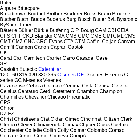
Britec
Airpure
Britecpure
Broadcrown
Brodpol
Brother
Bruderer
Bruks
Bruno
Brückner
Bucher
Buchi
Budde
Buderus
Burg
Busch
Butler
BvL
Bystronic
BySprint Fiber
Bäuerle
Bühler
Bürkle
Bütfering
C.P. Bourg
CAM
CBI
CEIA
CFS
CFT
CKD Blansko
CMA
CMB
CMC
CME
CMI
CML
CMS
CMT
CMZ
CNC
CRC Evans
CTA
CTM
Caffini
Caljan
Camam
Camfil
Cannon
Canon
Caprari
Captok
CK
Carat
Carl
Carnitech
Carrier
Carro
Casadei
Case
SR
Castolin Eutectic
Caterpillar
120
160
315
320
330
365
C-series
DE
D series
E-series
G-
series
GC
M-series
V-series
Cazeneuve
Cebora
Ceccato
Cedima
Cefla
Cehisa
Celette
Celsius
Centauro
Cerdi
Cetetherm
Chambon
Champion
Charmilles
Chevalier
Chicago Pneumatic
CPS
Chiron
DZ
FZ
Christ
Christiaens
Ciat
Cidan
Cimec
Cincinnati
Citizen
Clark
Clemco
Clever
Climaveneta
Climax
Clipper
Cloos
Coelmo
Colchester
Collette
Collin
Colly
Colmar
Colombo
Comac
Comau
Comec
Comet
Comeva
CompAir