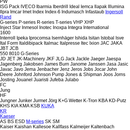
PW
ISG Pack
IVECO
Ibarmia
Iberdrill
Ideal
Iemca
Ilapak
Illumina
Ilpra
Imcar
Imet
Index
Index-6
Indumasch
Infastaub
Ingersoll
Rand
G-series
P-series
R-series
T-series
VHP
XHP
Inject Star
Inmesol
Inotec
Inoxpa
Integra
International
1600
Interroll
Ipeka
Iprocomsa
Isernhäger
Ishida
Isitan
Istobal
Isve
Ital Form
Italdibipack
Italmac
Italpresse
Itec
Ixion
JAC
JAKA
JBT
JCB
550
8010
G-Series
JD
JET
JK-Machinery
JKF
JLG
Jack
Jackle
Jaeger
Jaespa
Jagenberg
Jakobsen
James Burn
Janome
Janssen
Jasa
Jasic
Javac
Javo
Jema
Jenbacher
Jenz
Jeros
Jobs
Jocar
John
Deere
Johnford
Johnson Pump
Jones & Shipman
Joos
Jorns
Josting
Jouanel
Juaristi
Jufeba
Julabo
FC
Jung
HF
Jungner
Junker
Jurmet
Jörg
K+G Wetter
K-Tron
KBA
KD-Putz
KHS
KIA
KMA
KSB
KUKA
KR
Kaeser
AS
BS
ESD
M-series
SK
SM
Kaiser
Kaishan
Kallesoe
Kallfass
Kalmeijer
Kaltenbach