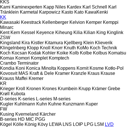
KKS
Kami
Kaminexperten
Kapp Niles
Kardex
Karl Schnell
Karl
Tränklein
Karmetal
Karpowicz
Kasto
Kato
KawaKenki
KK
Kawasaki
Keestrack
Kellenberger
Kelvion
Kemper
Kemppi
Minarc
Kent
Kern
Kessel
Keyence
Kiheung
Kilia
Kilian
King
Kinglink
ZSW
Kingsland
Kira
Kistler
Kitamura
Kjellberg
Klein
Klieverik
Klingelnberg
Klopp
Knoll
Knorr
Knuth
KoMo
Koch Technik
Koch
Kocsan
Kodak
Kohler
Koike
Kolb
Kolbe
Kolbus
Komatsu
Komax
Komori
Komplet
Komptech
Crambo
Terminator
Kondia
Koni
Konica Minolta
Koppens
Kornit
Kosme
Kotło-Pol
Kovosvit MAS
Kraft & Dele
Kramer
Kranzle
Kraus
Krause
Krauss Maffei
Kremer
KR
Krieger
Kroll
Kronen
Krones
Krumbein
Krupp
Krämer Grebe
Krøll
Kubota
D-series
K-series
L-series
M-series
Kugler
Kuhlmann
Kuhn
Kuhne
Kunzmann
Kuper
FW
Kusing
Kverneland
Kärcher
B-series
HD
MIC
PGG
Kögel
Kölle
König
Kövy
LEWA
LNS
LOIP
LPG
LSM
LVD