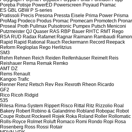
Poręba
Potisje
PowerED
Powerscreen
Poyaud
Pramac
ES
GBL
GBW
P
S-series
Pratissoli
Precis
Presona
Pressta Eisele
Prima Power
Prisma
ProMag
Prodeco
Produs
Promac
Promecam
Promotech
Pronar
Proseal
Proth
Pullmax
Pulsotronic
Pumpex
Putsch Meniconi
Putzmeister
QJ
Quaser
RAS
RBP Bauer
RHTC
RMT Rego
RSA
RUD
Radax
Rafamet
Ragnar
Raimann
Rambaudi
Ramon
Rapid
Rapid
Rational
Rauch
Reckermann
Record
Reepack
Reform
Regloplas
Rego Herlitzius
SM3
Rehm
Rehnen
Reich
Reiden
Reifenhäuser
Reimelt
Reis
Reishauer
Rema
Remak
Remko
AMT
DZ
Rems
Renault
Kangoo
Trafic
Renner
Renz
Retsch
Rev
Rex
Rexroth
Rheon
Ricardo
GF2
Rico
Ricoh
Ridgid
535
Rilesa
Rima-System
Rippert
Risco
Rittal
Ritz
Rizzolio
Roal
Bakery
Robert
Robino & Galandrino
Robland
Robopac
Robot
Coupe
Robust
Rockwell
Rojek
Roka
Roland
Roller
Rollomatic
Rolls-Royce
Rolmet
Roluft
Romaco
Romi
Rondo
Ropi
Rosa
Rosenberg
Ross
Rossi
Rotair