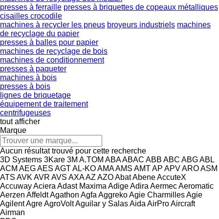
presses à ferraille
presses à briquettes de copeaux métalliques
cisailles crocodile
machines à recycler les pneus
broyeurs industriels
machines
de recyclage du papier
presses à balles pour papier
machines de recyclage de bois
machines de conditionnement
presses à paqueter
machines à bois
presses à bois
lignes de briquetage
équipement de traitement
centrifugeuses
tout afficher
Marque
Aucun résultat trouvé pour cette recherche
3D Systems
3Kare
3M
A.TOM
ABA
ABAC
ABB
ABC
ABG
ABL
ACM
AEG
AES
AGT
AL-KO
AMA
AMS
AMT
AP
APV
ARO
ASM
ATS
AVK
AVR
AVS
AXA
AZ
AZO
Abat
Abene
AccuteX
Accuway
Aciera
Adast Maxima
Adige
Adira
Aermec
Aeromatic
Aerzen
Affeldt
Agathon
Agfa
Aggreko
Agie Charmilles
Agie
Agilent
Agre
AgroVolt
Aguilar y Salas
Aida
AirPro
Aircraft
Airman