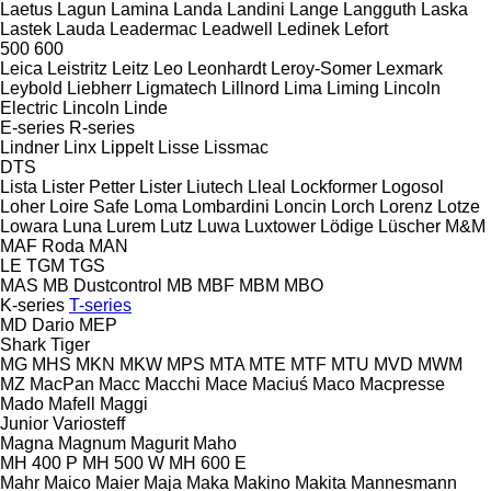
Laetus
Lagun
Lamina
Landa
Landini
Lange
Langguth
Laska
Lastek
Lauda
Leadermac
Leadwell
Ledinek
Lefort
500
600
Leica
Leistritz
Leitz
Leo
Leonhardt
Leroy-Somer
Lexmark
Leybold
Liebherr
Ligmatech
Lillnord
Lima
Liming
Lincoln
Electric
Lincoln
Linde
E-series
R-series
Lindner
Linx
Lippelt
Lisse
Lissmac
DTS
Lista
Lister Petter
Lister
Liutech
Lleal
Lockformer
Logosol
Loher
Loire Safe
Loma
Lombardini
Loncin
Lorch
Lorenz
Lotze
Lowara
Luna
Lurem
Lutz
Luwa
Luxtower
Lödige
Lüscher
M&M
MAF Roda
MAN
LE
TGM
TGS
MAS
MB Dustcontrol
MB
MBF
MBM
MBO
K-series
T-series
MD Dario
MEP
Shark
Tiger
MG
MHS
MKN
MKW
MPS
MTA
MTE
MTF
MTU
MVD
MWM
MZ
MacPan
Macc
Macchi
Mace
Maciuś
Maco
Macpresse
Mado
Mafell
Maggi
Junior
Variosteff
Magna
Magnum
Magurit
Maho
MH 400 P
MH 500 W
MH 600 E
Mahr
Maico
Maier
Maja
Maka
Makino
Makita
Mannesmann