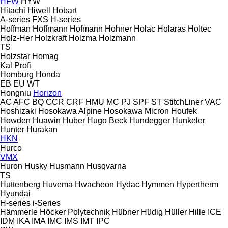
HFW
HYW
Hitachi
Hiwell
Hobart
A-series
FXS
H-series
Hoffman
Hoffmann
Hofmann
Hohner
Holac
Holaras
Holtec
Holz-Her
Holzkraft
Holzma
Holzmann
TS
Holzstar
Homag
Kal
Profi
Homburg
Honda
EB
EU
WT
Hongniu
Horizon
AC
AFC
BQ
CCR
CRF
HMU
MC
PJ
SPF
ST
StitchLiner
VAC
Hoshizaki
Hosokawa Alpine
Hosokawa Micron
Houfek
Howden
Huawin
Huber
Hugo Beck
Hundegger
Hunkeler
Hunter
Hurakan
HKN
Hurco
VMX
Huron
Husky
Husmann
Husqvarna
TS
Huttenberg
Huvema
Hwacheon
Hydac
Hymmen
Hypertherm
Hyundai
H-series
i-Series
Hämmerle
Höcker Polytechnik
Hübner
Hüdig
Hüller Hille
ICE
IDM
IKA
IMA
IMC
IMS
IMT
IPC