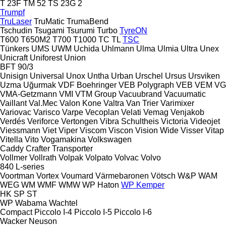
T 23F
TM 52
TS 23G 2
Trumpf
TruLaser
TruMatic
TrumaBend
Tschudin
Tsugami
Tsurumi
Turbo
TyreON
T600
T650M2
T700
T1000
TC
TL
TSC
Tünkers
UMS
UWM
Uchida
Uhlmann
Ulma
Ulmia
Ultra
Unex
Unicraft
Uniforest
Union
BFT 90/3
Unisign
Universal
Unox
Untha
Urban
Urschel
Ursus
Ursviken
Uzma
Uğurmak
VDF Boehringer
VEB Polygraph
VEB
VEM
VG
VMA-Getzmann
VMI
VTM Group
Vacuubrand
Vacuumatic
Vaillant
Val.Mec
Valon Kone
Valtra
Van Trier
Varimixer
Variovac
Varisco
Varpe
Vecoplan
Velati
Vemag
Venjakob
Verdés
Veriforce
Vertongen
Vibra Schultheis
Victoria
Videojet
Viessmann
Viet
Viper
Viscom
Viscon
Vision Wide
Visser
Vitap
Vitella
Vito
Vogamakina
Volkswagen
Caddy
Crafter
Transporter
Vollmer
Vollrath
Volpak
Volpato
Volvac
Volvo
840
L-series
Voortman
Vortex
Voumard
Värmebaronen
Vötsch
W&P
WAM
WEG
WM
WMF
WMW
WP Haton
WP Kemper
HK
SP
ST
WP
Wabama
Wachtel
Compact
Piccolo I-4
Piccolo I-5
Piccolo I-6
Wacker Neuson