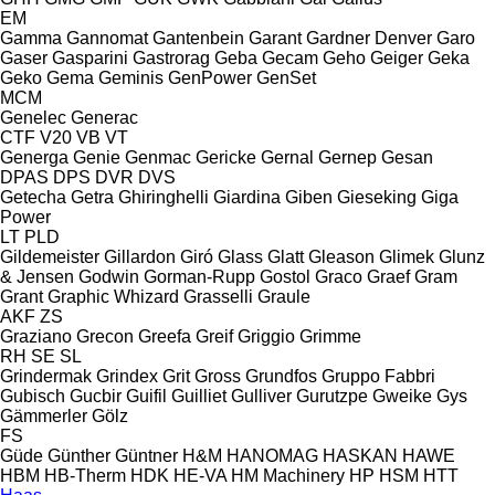
EM
Gamma
Gannomat
Gantenbein
Garant
Gardner Denver
Garo
Gaser
Gasparini
Gastrorag
Geba
Gecam
Geho
Geiger
Geka
Geko
Gema
Geminis
GenPower
GenSet
MCM
Genelec
Generac
CTF
V20
VB
VT
Generga
Genie
Genmac
Gericke
Gernal
Gernep
Gesan
DPAS
DPS
DVR
DVS
Getecha
Getra
Ghiringhelli
Giardina
Giben
Gieseking
Giga
Power
LT
PLD
Gildemeister
Gillardon
Giró
Glass
Glatt
Gleason
Glimek
Glunz
& Jensen
Godwin
Gorman-Rupp
Gostol
Graco
Graef
Gram
Grant
Graphic Whizard
Grasselli
Graule
AKF
ZS
Graziano
Grecon
Greefa
Greif
Griggio
Grimme
RH
SE
SL
Grindermak
Grindex
Grit
Gross
Grundfos
Gruppo Fabbri
Gubisch
Gucbir
Guifil
Guilliet
Gulliver
Gurutzpe
Gweike
Gys
Gämmerler
Gölz
FS
Güde
Günther
Güntner
H&M
HANOMAG
HASKAN
HAWE
HBM
HB‑Therm
HDK
HE-VA
HM Machinery
HP
HSM
HTT