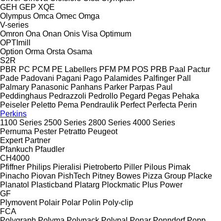
GEH
GEP
XQE
Olympus
Omca
Omec
Omga
V-series
Omron
Ona
Onan
Onis Visa
Optimum
OPTImill
Option
Orma
Orsta
Osama
S2R
PBR
PC
PCM
PE Labellers
PFM
PM
POS
PRB
Paal
Pactur
Pade
Padovani
Pagani
Pago
Palamides
Palfinger
Pall
Palmary
Panasonic
Panhans
Parker
Parpas
Paul
Peddinghaus
Pedrazzoli
Pedrollo
Pegard
Pegas
Pehaka
Peiseler
Peletto
Pema
Pendraulik
Perfect
Perfecta
Perin
Perkins
1100 Series
2500 Series
2800 Series
4000 Series
Pernuma
Pester
Petratto
Peugeot
Expert
Partner
Pfankuch
Pfaudler
CH4000
Pfiffner
Philips
Pieralisi
Pietroberto
Piller
Pilous
Pimak
Pinacho
Piovan
PishTech
Pitney Bowes
Pizza Group
Placke
Planatol
Plasticband
Platarg
Plockmatic
Plus Power
GF
Plymovent
Polair
Polar
Polin
Poly-clip
FCA
Polygraph
Polyma
Polypack
Polypal
Ponar
Ponndorf
Popp