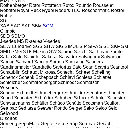
MDVN
VRK
Rothenberger
Rotor
Rotortech
Rotox
Roundo
Rousselet
Robatel
Royal
Ruck
Ryobi
Röders TEC
Röschermatic
Rösler
Rühle
SR
SAB
SAC
SAF
SBM
SCM
Olimpic
SDD
SDMO
J-series
MS
R-series
V-series
SEW-Eurodrive
SGS
SHW
SIG
SIMUL
SIP
SIPA
SISE
SKF
SM
SMD
SMG
STK Makina
SW
Sabroe
Sacchi
Sachman
Saeilo
Safan
Safe
Sahinler
Sakurai
Salvador
Salvagnini
Salvamac
Samag
Samaref
Samco
Samon
Samsung
Sanders
Sandingmaster
Sandretto
Sartorius
Sato
Scan
Scania
Scantool
Schaublin
Schaudt Mikrosa
Schechtl
Scheer
Schelling
Schenck
Schenk
Scheppach
Schiavi
Schiess
Schlatter
Schleicher
Schmalenberger
Schmedt
Schmelzer
W-series
Schmid
Schmidt
Schneeberger
Schneider Senator
Schneider
Schott
Schouten
Schröder
Schubert
Schuko
Schuler
Schuster
Schwartmanns
Schäffer
Schüco
Schütte
Scotsman
Sculfort
Sealpac
Seditesa
Seewer Rondo
Seiger
Seko
Selco
Selo
Selwood
D-series
Senfeng
SepaMatic
Sepro
Sera
Serap
Serrmac
Servolift