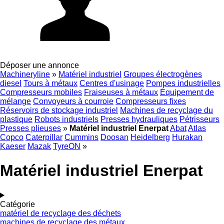
Déposer une annonce
Machineryline
»
Matériel industriel
Groupes électrogènes
diesel
Tours à métaux
Centres d'usinage
Pompes industrielles
Compresseurs mobiles
Fraiseuses à métaux
Équipement de
mélange
Convoyeurs à courroie
Compresseurs fixes
Réservoirs de stockage industriel
Machines de recyclage du
plastique
Robots industriels
Presses hydrauliques
Pétrisseurs
Presses plieuses
»
Matériel industriel Enerpat
Abat
Atlas
Copco
Caterpillar
Cummins
Doosan
Heidelberg
Hurakan
Kaeser
Mazak
TyreON
»
Matériel industriel Enerpat
Catégorie
matériel de recyclage des déchets
machines de recyclage des métaux