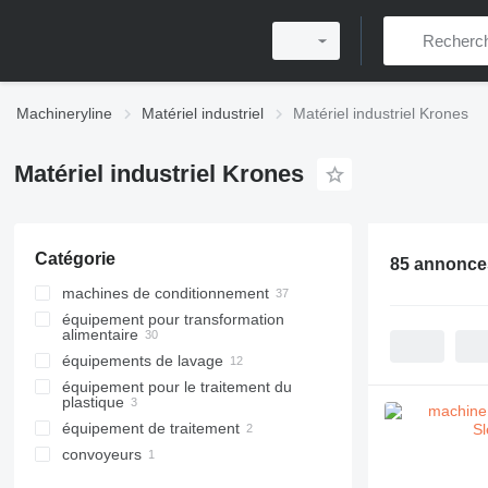
Machineryline
Matériel industriel
Matériel industriel Krones
Matériel industriel Krones
Catégorie
85 annonce
machines de conditionnement
équipement pour transformation
machines à étiqueter
alimentaire
lignes d'embouteillage
équipements de lavage
équipement pour boissons
machines de pesage et
équipement pour le traitement du
d'emballage
rinceuses
lignes d'embouteillage
plastique
machines d'emballage horizontal
lave-caisses
rinceuses
équipement de traitement
machines de moulage par
palettiseurs
remplisseuses de canettes
soufflage
convoyeurs
lignes de remplissage de liquides
capsuleuses
autre équipement pour boissons
convoyeurs courbes