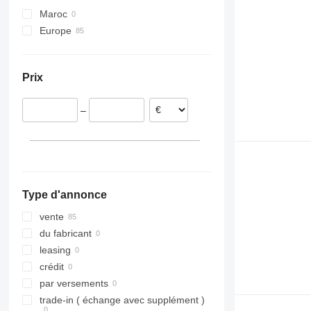
Maroc
XRHS
V-series
StitchLiner
Europe
XRVS
VAC
Allemagne
ZT
Espagne
Prix
Suisse
–
Type d'annonce
vente
du fabricant
leasing
crédit
par versements
trade-in ( échange avec supplément )