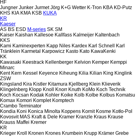
HF
Jungner
Junker
Jurmet
Jörg
K+G Wetter
K-Tron
KBA
KD-Putz
KHS
KIA
KMA
KSB
KUKA
KR
Kaeser
AS
BS
ESD
M-series
SK
SM
Kaiser
Kaishan
Kallesoe
Kallfass
Kalmeijer
Kaltenbach
KKS
Kami
Kaminexperten
Kapp Niles
Kardex
Karl Schnell
Karl
Tränklein
Karmetal
Karpowicz
Kasto
Kato
KawaKenki
KK
Kawasaki
Keestrack
Kellenberger
Kelvion
Kemper
Kemppi
Minarc
Kent
Kern
Kessel
Keyence
Kiheung
Kilia
Kilian
King
Kinglink
ZSW
Kingsland
Kira
Kistler
Kitamura
Kjellberg
Klein
Klieverik
Klingelnberg
Klopp
Knoll
Knorr
Knuth
KoMo
Koch Technik
Koch
Kocsan
Kodak
Kohler
Koike
Kolb
Kolbe
Kolbus
Komatsu
Komax
Komori
Komplet
Komptech
Crambo
Terminator
Kondia
Koni
Konica Minolta
Koppens
Kornit
Kosme
Kotło-Pol
Kovosvit MAS
Kraft & Dele
Kramer
Kranzle
Kraus
Krause
Krauss Maffei
Kremer
KR
Krieger
Kroll
Kronen
Krones
Krumbein
Krupp
Krämer Grebe