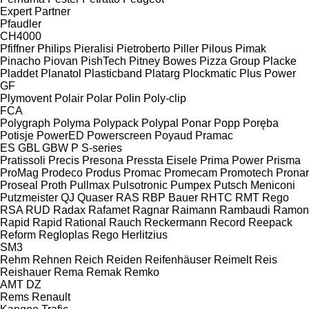
Expert
Partner
Pfaudler
CH4000
Pfiffner
Philips
Pieralisi
Pietroberto
Piller
Pilous
Pimak
Pinacho
Piovan
PishTech
Pitney Bowes
Pizza Group
Placke
Pladdet
Planatol
Plasticband
Platarg
Plockmatic
Plus Power
GF
Plymovent
Polair
Polar
Polin
Poly-clip
FCA
Polygraph
Polyma
Polypack
Polypal
Ponar
Popp
Poręba
Potisje
PowerED
Powerscreen
Poyaud
Pramac
ES
GBL
GBW
P
S-series
Pratissoli
Precis
Presona
Pressta Eisele
Prima Power
Prisma
ProMag
Prodeco
Produs
Promac
Promecam
Promotech
Pronar
Proseal
Proth
Pullmax
Pulsotronic
Pumpex
Putsch Meniconi
Putzmeister
QJ
Quaser
RAS
RBP Bauer
RHTC
RMT Rego
RSA
RUD
Radax
Rafamet
Ragnar
Raimann
Rambaudi
Ramon
Rapid
Rapid
Rational
Rauch
Reckermann
Record
Reepack
Reform
Regloplas
Rego Herlitzius
SM3
Rehm
Rehnen
Reich
Reiden
Reifenhäuser
Reimelt
Reis
Reishauer
Rema
Remak
Remko
AMT
DZ
Rems
Renault