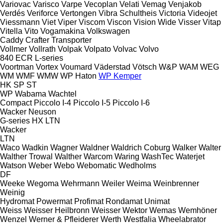
Variovac
Varisco
Varpe
Vecoplan
Velati
Vemag
Venjakob
Verdés
Veriforce
Vertongen
Vibra Schultheis
Victoria
Videojet
Viessmann
Viet
Viper
Viscom
Viscon
Vision Wide
Visser
Vitap
Vitella
Vito
Vogamakina
Volkswagen
Caddy
Crafter
Transporter
Vollmer
Vollrath
Volpak
Volpato
Volvac
Volvo
840
ECR
L-series
Voortman
Vortex
Voumard
Väderstad
Vötsch
W&P
WAM
WEG
WM
WMF
WMW
WP Haton
WP Kemper
HK
SP
ST
WP
Wabama
Wachtel
Compact
Piccolo I-4
Piccolo I-5
Piccolo I-6
Wacker Neuson
G-series
HX
LTN
Wacker
LTN
Waco
Wadkin
Wagner
Waldner
Waldrich Coburg
Walker
Walter
Walther Trowal
Walther
Warcom
Waring
WashTec
Waterjet
Watson
Weber
Webo
Webomatic
Wedholms
DF
Weeke
Wegoma
Wehrmann
Weiler
Weima
Weinbrenner
Weinig
Hydromat
Powermat
Profimat
Rondamat
Unimat
Weiss
Weisser Heilbronn
Weisser
Wektor
Wemas
Wemhöner
Wenzel
Werner & Pfleiderer
Werth
Westfalia
Wheelabrator