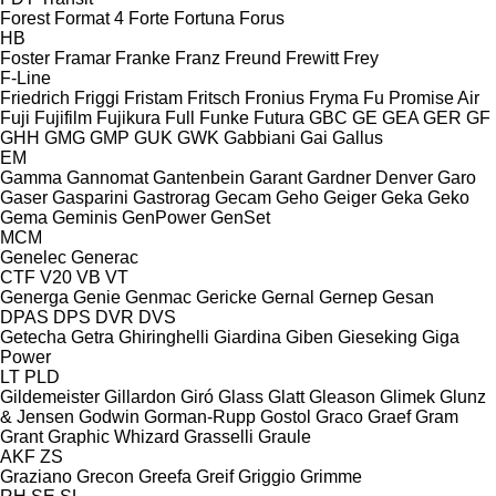
Forest
Format 4
Forte
Fortuna
Forus
HB
Foster
Framar
Franke
Franz
Freund
Frewitt
Frey
F-Line
Friedrich
Friggi
Fristam
Fritsch
Fronius
Fryma
Fu Promise Air
Fuji
Fujifilm
Fujikura
Full
Funke
Futura
GBC
GE
GEA
GER
GF
GHH
GMG
GMP
GUK
GWK
Gabbiani
Gai
Gallus
EM
Gamma
Gannomat
Gantenbein
Garant
Gardner Denver
Garo
Gaser
Gasparini
Gastrorag
Gecam
Geho
Geiger
Geka
Geko
Gema
Geminis
GenPower
GenSet
MCM
Genelec
Generac
CTF
V20
VB
VT
Generga
Genie
Genmac
Gericke
Gernal
Gernep
Gesan
DPAS
DPS
DVR
DVS
Getecha
Getra
Ghiringhelli
Giardina
Giben
Gieseking
Giga
Power
LT
PLD
Gildemeister
Gillardon
Giró
Glass
Glatt
Gleason
Glimek
Glunz
& Jensen
Godwin
Gorman-Rupp
Gostol
Graco
Graef
Gram
Grant
Graphic Whizard
Grasselli
Graule
AKF
ZS
Graziano
Grecon
Greefa
Greif
Griggio
Grimme