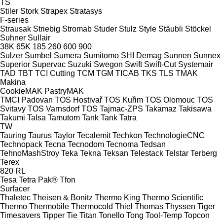
TS
Stiler
Stork
Strapex
Stratasys
F-series
Strausak
Striebig
Stromab
Studer
Stulz
Style
Stäubli
Stöckel
Suhner
Sullair
38K
65K
185
260
600
900
Sulzer
Sumbel
Sumera
Sumitomo SHI Demag
Sunnen
Sunnex
Superior
Supervac
Suzuki
Swegon
Swift
Swift-Cut
Systemair
TAD
TBT
TCI Cutting
TCM
TGM
TICAB
TKS
TLS
TMAK
Makina
CookieMAK
PastryMAK
TMCI Padovan
TOS Hostivař
TOS Kuřim
TOS Olomouc
TOS
Svitavy
TOS Varnsdorf
TOS
Tajmac-ZPS
Takamaz
Takisawa
Takumi
Talsa
Tamutom
Tank
Tank
Tatra
TW
Tauring
Taurus
Taylor
Tecalemit
Techkon
TechnologieCNC
Technopack
Tecna
Tecnodom
Tecnoma
Tedsan
TehnoMashStroy
Teka
Tekna
Teksan
Telestack
Telstar
Terberg
Terex
820
RL
Tesa
Tetra Pak®
Tfon
Surfacer
Thaletec
Theisen & Bonitz
Thermo King
Thermo Scientific
Thermo
Thermobile
Thermocold
Thiel
Thomas
Thyssen
Tiger
Timesavers
Tipper Tie
Titan
Tonello
Tong
Tool-Temp
Topcon