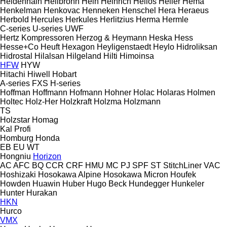
Heidenhain
Heilbronn
Hein
Heinrich
Helios
Heller
Hema
Henkelman
Henkovac
Henneken
Henschel
Hera
Heraeus
Herbold
Hercules
Herkules
Herlitzius
Herma
Hermle
C-series
U-series
UWF
Hertz Kompressoren
Herzog & Heymann
Heska
Hess
Hesse+Co
Heuft
Hexagon
Heyligenstaedt
Heylo
Hidroliksan
Hidrostal
Hilalsan
Hilgeland
Hilti
Himoinsa
HFW
HYW
Hitachi
Hiwell
Hobart
A-series
FXS
H-series
Hoffman
Hoffmann
Hofmann
Hohner
Holac
Holaras
Holmen
Holtec
Holz-Her
Holzkraft
Holzma
Holzmann
TS
Holzstar
Homag
Kal
Profi
Homburg
Honda
EB
EU
WT
Hongniu
Horizon
AC
AFC
BQ
CCR
CRF
HMU
MC
PJ
SPF
ST
StitchLiner
VAC
Hoshizaki
Hosokawa Alpine
Hosokawa Micron
Houfek
Howden
Huawin
Huber
Hugo Beck
Hundegger
Hunkeler
Hunter
Hurakan
HKN
Hurco
VMX