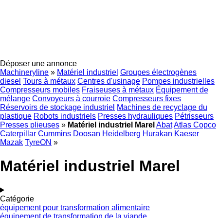
Déposer une annonce
Machineryline
»
Matériel industriel
Groupes électrogènes
diesel
Tours à métaux
Centres d'usinage
Pompes industrielles
Compresseurs mobiles
Fraiseuses à métaux
Équipement de
mélange
Convoyeurs à courroie
Compresseurs fixes
Réservoirs de stockage industriel
Machines de recyclage du
plastique
Robots industriels
Presses hydrauliques
Pétrisseurs
Presses plieuses
»
Matériel industriel Marel
Abat
Atlas Copco
Caterpillar
Cummins
Doosan
Heidelberg
Hurakan
Kaeser
Mazak
TyreON
»
Matériel industriel Marel
Catégorie
équipement pour transformation alimentaire
équipement de transformation de la viande