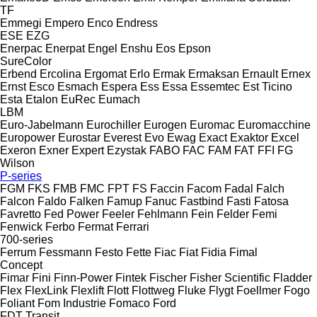
TF
Emmegi
Empero
Enco
Endress
ESE
EZG
Enerpac
Enerpat
Engel
Enshu
Eos
Epson
SureColor
Erbend
Ercolina
Ergomat
Erlo
Ermak
Ermaksan
Ernault
Ernex
Ernst
Esco
Esmach
Espera
Ess
Essa
Essemtec
Est Ticino
Esta
Etalon
EuRec
Eumach
LBM
Euro-Jabelmann
Eurochiller
Eurogen
Euromac
Euromacchine
Europower
Eurostar
Everest
Evo
Ewag
Exact
Exaktor
Excel
Exeron
Exner
Expert
Ezystak
FABO
FAC
FAM
FAT
FFI
FG
Wilson
P-series
FGM
FKS
FMB
FMC
FPT
FS
Faccin
Facom
Fadal
Falch
Falcon
Faldo
Falken
Famup
Fanuc
Fastbind
Fasti
Fatosa
Favretto
Fed Power
Feeler
Fehlmann
Fein
Felder
Femi
Fenwick
Ferbo
Fermat
Ferrari
700-series
Ferrum
Fessmann
Festo
Fette
Fiac
Fiat
Fidia
Fimal
Concept
Fimar
Fini
Finn-Power
Fintek
Fischer
Fisher Scientific
Fladder
Flex
FlexLink
Flexlift
Flott
Flottweg
Fluke
Flygt
Foellmer
Fogo
Foliant
Fom Industrie
Fomaco
Ford
FDT
Transit