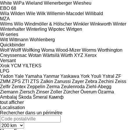
White
WiPa
Wieland
Wienerberger
Wiesheu
EBO 68
Wila
Wilden
Wile
Wilk
Willemin-Macodel
Willibald
MZA
Wilms
Wilo
Windmöller & Hölscher
Winkler
Winkworth
Winter
Winterhalter
Winterling
Wipotec
Wirtgen
W-series
Witt
Wittmann
Wohlenberg
Quickbinder
Wolf
Wolff
Wolfking
Woma
Wood-Mizer
Worms
Worthington
Creyssensac
Wotan
Wärtsilä
Würth
XYZ
Xerox
Versant
Xrok
YCM
YILTEKS
LPG
Yadon
Yale
Yamaha
Yanmar
Yaskawa
York
Youli
Ystral
ZF
ZMM
ZPS
ZTI
ZTS
Zalkin
Zanussi
Zayer
Zebra
Zechini
Zeiss
Zelfir
Zentex
Zeppelin
Zerma
Zeulenroda
Ziehl-Abegg
Ziemann
Ziersch
Zinser
Zoller
Zürcher
Överum
Özarma
Ambalaj
Škoda
Šmeral
Кампф
tout afficher
Localisation
Rechercher dans un périmètre