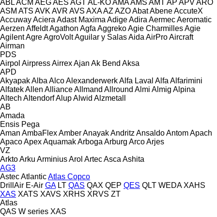
ABL
ACM
AEG
AES
AGT
AL-KO
AMA
AMS
AMT
AP
APV
ARO
ASM
ATS
AVK
AVR
AVS
AXA
AZ
AZO
Abat
Abene
AccuteX
Accuway
Aciera
Adast Maxima
Adige
Adira
Aermec
Aeromatic
Aerzen
Affeldt
Agathon
Agfa
Aggreko
Agie Charmilles
Agie
Agilent
Agre
AgroVolt
Aguilar y Salas
Aida
AirPro
Aircraft
Airman
PDS
Airpol
Airpress
Airrex
Ajan
Ak Bend
Aksa
APD
Akyapak
Alba
Alco
Alexanderwerk
Alfa Laval
Alfa
Alfarimini
Alfatek
Allen
Alliance
Allmand
Allround
Almi
Almig
Alpina
Altech
Altendorf
Alup
Alwid
Alzmetall
AB
Amada
Ensis
Pega
Aman
AmbaFlex
Amber
Anayak
Andritz
Ansaldo
Antom
Apach
Apaco
Apex
Aquamak
Arboga
Arburg
Arco
Arjes
VZ
Arkto
Arku
Arminius
Arol
Artec
Asca
Ashita
AG3
Astec
Atlantic
Atlas Copco
DrillAir
E-Air
GA
LT
QAS
QAX
QEP
QES
QLT
WEDA
XAHS
XAS
XATS
XAVS
XRHS
XRVS
ZT
Atlas
QAS
W series
XAS