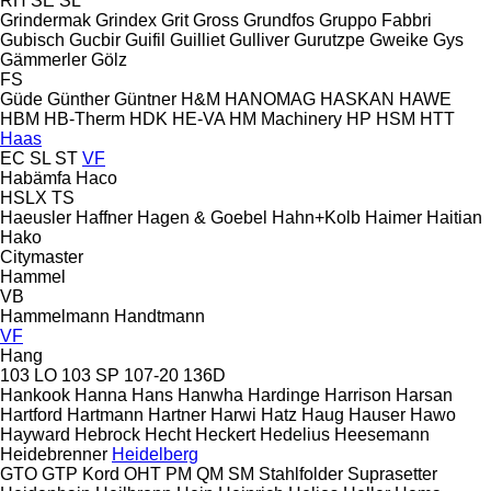
RH
SE
SL
Grindermak
Grindex
Grit
Gross
Grundfos
Gruppo Fabbri
Gubisch
Gucbir
Guifil
Guilliet
Gulliver
Gurutzpe
Gweike
Gys
Gämmerler
Gölz
FS
Güde
Günther
Güntner
H&M
HANOMAG
HASKAN
HAWE
HBM
HB‑Therm
HDK
HE-VA
HM Machinery
HP
HSM
HTT
Haas
EC
SL
ST
VF
Habämfa
Haco
HSLX
TS
Haeusler
Haffner
Hagen & Goebel
Hahn+Kolb
Haimer
Haitian
Hako
Citymaster
Hammel
VB
Hammelmann
Handtmann
VF
Hang
103 LO
103 SP
107-20
136D
Hankook
Hanna
Hans
Hanwha
Hardinge
Harrison
Harsan
Hartford
Hartmann
Hartner
Harwi
Hatz
Haug
Hauser
Hawo
Hayward
Hebrock
Hecht
Heckert
Hedelius
Heesemann
Heidebrenner
Heidelberg
GTO
GTP
Kord
OHT
PM
QM
SM
Stahlfolder
Suprasetter