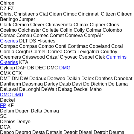
Chiron
DZ
FZ
Christ
Christiaens
Ciat
Cidan
Cimec
Cincinnati
Citizen
Citroen
Berlingo
Jumper
Clark
Clemco
Clever
Climaveneta
Climax
Clipper
Cloos
Coelmo
Colchester
Collette
Collin
Colly
Colmar
Colombo
Comac
Comau
Comec
Comet
Comeva
CompAir
C-series
DLT
DS
H-series
Compac
Compas
Compo
Conti
Contimac
Copeland
Coral
Cordia
Corghi
Cornell
Correa
Costa Levigatrici
Courtoy
Creemers
Crisswood
Crizaf
Cryovac
Csepel
Ctek
Cummins
C-series
KTA
Cyklop
DAF
DB
DEC
DMC
DMG
CMX
CTX
DMT
DN
DW
Dadaux
Daewoo
Daikin
Dalex
Danfoss
Danobat
Dantherm
Daosmaq
Darley
Daub
Davi
De Dietrich
De Lama
DeLaval
DeLonghi
DeWalt
Debag
Deckel Maho
DMC
DMU
Deckel
FP
KF
Defum
Degen
Delta
Demag
SC
Denios
Denyo
DCA
Depco
Deprag
Desta
Detasis
Detroit Diesel
Detroit
Deuma