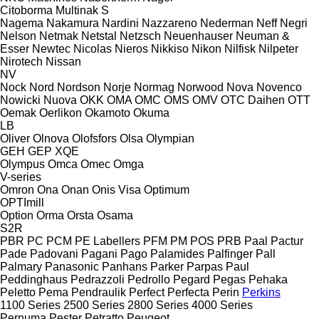
Citoborma
Multinak S
Nagema
Nakamura
Nardini
Nazzareno
Nederman
Neff
Negri
Nelson
Netmak
Netstal
Netzsch
Neuenhauser
Neuman &
Esser
Newtec
Nicolas
Nieros
Nikkiso
Nikon
Nilfisk
Nilpeter
Nirotech
Nissan
NV
Nock
Nord
Nordson
Norje
Normag
Norwood
Nova
Novenco
Nowicki
Nuova
OKK
OMA
OMC
OMS
OMV
OTC Daihen
OTT
Oemak
Oerlikon
Okamoto
Okuma
LB
Oliver
Olnova
Olofsfors
Olsa
Olympian
GEH
GEP
XQE
Olympus
Omca
Omec
Omga
V-series
Omron
Ona
Onan
Onis Visa
Optimum
OPTImill
Option
Orma
Orsta
Osama
S2R
PBR
PC
PCM
PE Labellers
PFM
PM
POS
PRB
Paal
Pactur
Pade
Padovani
Pagani
Pago
Palamides
Palfinger
Pall
Palmary
Panasonic
Panhans
Parker
Parpas
Paul
Peddinghaus
Pedrazzoli
Pedrollo
Pegard
Pegas
Pehaka
Peletto
Pema
Pendraulik
Perfect
Perfecta
Perin
Perkins
1100 Series
2500 Series
2800 Series
4000 Series
Pernuma
Pester
Petratto
Peugeot