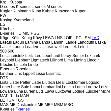
Krøll
Kubota
D-series
K-series
L-series
M-series
Kugler
Kuhlmann
Kuhn
Kuhne
Kunzmann
Kuper
FW
Kusing
Kverneland
ES
Kärcher
B-series
HD
MIC
PGG
Kögel
Kölle
König
Kövy
LEWA
LNS
LOIP
LPG
LSM
LVD
Laetus
Lagun
Lamina
Landa
Landini
Lange
Langguth
Laska
Lastek
Lauda
Leadermac
Leadwell
Ledinek
Lefort
500
600
Leica
Leistritz
Leitz
Leo
Leonhardt
Leroy-Somer
Lexmark
Leybold
Liebherr
Ligmatech
Lillnord
Lima
Liming
Lincoln
Electric
Lincoln
Linde
E-series
R-series
Lindner
Linx
Lippelt
Lisse
Lissmac
DTS
Lista
Lister Petter
Lister
Liutech
Lleal
Lockformer
Logosol
Loher
Loire Safe
Loma
Lombardini
Loncin
Lorch
Lorenz
Lotze
Lowara
Luna
Lurem
Lutz
Luwa
Luxtower
Lödige
Lüscher
M&M
MAF Roda
MAN
LE
TGM
TGS
MAS
MB Dustcontrol
MB
MBF
MBM
MBO
K-series
T-series