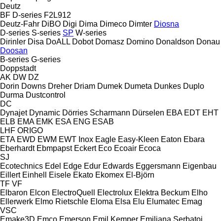
Deutz
BF
D-series
F2L912
Deutz-Fahr
DiBO
Digi
Dima
Dimeco
Dimter
Diosna
D-series
S-series
SP
W-series
Dirinler
Disa
DoALL
Dobot
Domasz
Domino
Donaldson
Donau
Doosan
B-series
G-series
Doppstadt
AK
DW
DZ
Dorin
Downs
Dreher
Driam
Dumek
Dumeta
Dunkes
Duplo
Durma
Dustcontrol
DC
Dynajet
Dynamic
Dörries Scharmann
Dürselen
EBA
EDT
EHT
ELB
EMA
EMK
ESA ENG
ESAB
LHF
ORIGO
ETA
EWD
EWM
EWT Inox
Eagle
Easy-Kleen
Eaton
Ebara
Eberhardt
Ebmpapst
Eckert
Eco
Ecoair
Ecoca
SJ
Ecotechnics
Edel
Edge
Edur
Edwards
Eggersmann
Eigenbau
Eillert
Einhell
Eisele
Ekato
Ekomex
El-Björn
TF
VF
Elbaron
Elcon
ElectroQuell
Electrolux
Elektra Beckum
Elho
Ellerwerk
Elmo Rietschle
Eloma
Elsa
Elu
Elumatec
Emag
VSC
Emake3D
Emco
Emerson
Emil Kemper
Emiliana Serbatoi