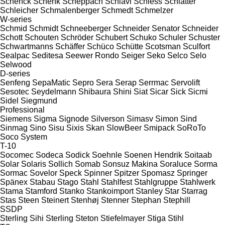
Schenck
Schenk
Scheppach
Schiavi
Schiess
Schlatter
Schleicher
Schmalenberger
Schmedt
Schmelzer
W-series
Schmid
Schmidt
Schneeberger
Schneider Senator
Schneider
Schott
Schouten
Schröder
Schubert
Schuko
Schuler
Schuster
Schwartmanns
Schäffer
Schüco
Schütte
Scotsman
Sculfort
Sealpac
Seditesa
Seewer Rondo
Seiger
Seko
Selco
Selo
Selwood
D-series
Senfeng
SepaMatic
Sepro
Sera
Serap
Serrmac
Servolift
Sesotec
Seydelmann
Shibaura
Shini
Siat
Sicar
Sick
Sicmi
Sidel
Siegmund
Professional
Siemens
Sigma
Signode
Silverson
Simasv
Simon
Sind
Sinmag
Sino
Sisu
Sixis
Skan
SlowBeer
Smipack
SoRoTo
Soco System
T-10
Socomec
Sodeca
Sodick
Soehnle
Soenen Hendrik
Soitaab
Solar
Solaris
Sollich
Somab
Sonsuz Makina
Soraluce
Sorma
Sormac
Sovelor
Speck
Spinner
Spitzer
Spomasz
Springer
Spänex
Stabau
Stago
Stahl
Stahlfest
Stahlgruppe
Stahlwerk
Stama
Stamford
Stanko
Stankoimport
Stanley
Star
Starrag
Stas
Steen
Steinert
Stenhøj
Stenner
Stephan
Stephill
SSDP
Sterling Sihi
Sterling
Steton
Stiefelmayer
Stiga
Stihl