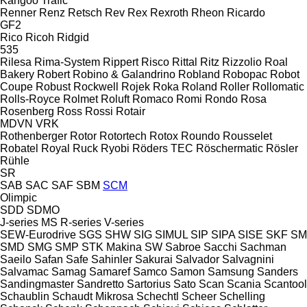
Kangoo
Trafic
Renner
Renz
Retsch
Rev
Rex
Rexroth
Rheon
Ricardo
GF2
Rico
Ricoh
Ridgid
535
Rilesa
Rima-System
Rippert
Risco
Rittal
Ritz
Rizzolio
Roal
Bakery
Robert
Robino & Galandrino
Robland
Robopac
Robot
Coupe
Robust
Rockwell
Rojek
Roka
Roland
Roller
Rollomatic
Rolls-Royce
Rolmet
Roluft
Romaco
Romi
Rondo
Rosa
Rosenberg
Ross
Rossi
Rotair
MDVN
VRK
Rothenberger
Rotor
Rotortech
Rotox
Roundo
Rousselet
Robatel
Royal
Ruck
Ryobi
Röders TEC
Röschermatic
Rösler
Rühle
SR
SAB
SAC
SAF
SBM
SCM
Olimpic
SDD
SDMO
J-series
MS
R-series
V-series
SEW-Eurodrive
SGS
SHW
SIG
SIMUL
SIP
SIPA
SISE
SKF
SM
SMD
SMG
SMP
STK Makina
SW
Sabroe
Sacchi
Sachman
Saeilo
Safan
Safe
Sahinler
Sakurai
Salvador
Salvagnini
Salvamac
Samag
Samaref
Samco
Samon
Samsung
Sanders
Sandingmaster
Sandretto
Sartorius
Sato
Scan
Scania
Scantool
Schaublin
Schaudt Mikrosa
Schechtl
Scheer
Schelling