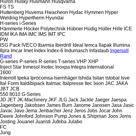
Huron
Husky
Husmann
Husqvarna
FS
TS
Huttenberg
Huvema
Hwacheon
Hydac
Hymmen
Hyper
Welding
Hypertherm
Hyundai
H-series
i-Series
Hämmerle
Höcker Polytechnik
Hübner
Hüdig
Hüller Hille
ICE
IDM
IKA
IMA
IMC
IMS
IMT
IPC
PW
ISG Pack
IVECO
Ibarmia
Iberdrill
Ideal
Iemca
Ilapak
Illumina
Ilpra
Imcar
Imet
Index
Index-6
Indumasch
Infastaub
Ingersoll
Rand
G-series
P-series
R-series
T-series
VHP
XHP
Inject Star
Inmesol
Inotec
Inoxpa
Integra
International
1600
Interroll
Ipeka
Iprocomsa
Isernhäger
Ishida
Isitan
Istobal
Isve
Ital Form
Italdibipack
Italmac
Italpresse
Itec
Ixion
JAC
JAKA
JBT
JCB
550
8010
G-Series
JD
JET
JK-Machinery
JKF
JLG
Jack
Jackle
Jaeger
Jaespa
Jagenberg
Jakobsen
James Burn
Janome
Janssen
Jasa
Jasic
Javac
Javo
Jema
Jenbacher
Jenz
Jeros
Jobs
Jocar
John
Deere
Johnford
Johnson Pump
Jones & Shipman
Joos
Jorns
Josting
Jouanel
Juaristi
Jufeba
Julabo
FC
Jung