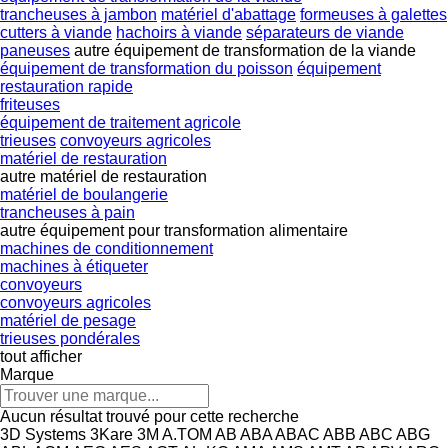
trancheuses à jambon
matériel d'abattage
formeuses à galettes
cutters à viande
hachoirs à viande
séparateurs de viande
paneuses
autre équipement de transformation de la viande
équipement de transformation du poisson
équipement
restauration rapide
friteuses
équipement de traitement agricole
trieuses
convoyeurs agricoles
matériel de restauration
autre matériel de restauration
matériel de boulangerie
trancheuses à pain
autre équipement pour transformation alimentaire
machines de conditionnement
machines à étiqueter
convoyeurs
convoyeurs agricoles
matériel de pesage
trieuses pondérales
tout afficher
Marque
Aucun résultat trouvé pour cette recherche
3D Systems
3Kare
3M
A.TOM
AB
ABA
ABAC
ABB
ABC
ABG