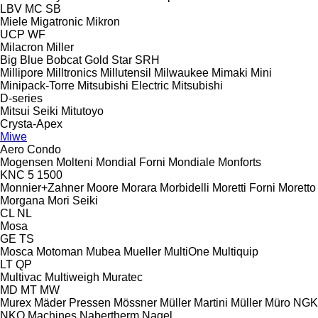
LBV
MC
SB
Miele
Migatronic
Mikron
UCP
WF
Milacron
Miller
Big Blue
Bobcat
Gold Star
SRH
Millipore
Milltronics
Millutensil
Milwaukee
Mimaki
Mini
Minipack-Torre
Mitsubishi Electric
Mitsubishi
D-series
Mitsui Seiki
Mitutoyo
Crysta-Apex
Miwe
Aero
Condo
Mogensen
Molteni
Mondial Forni
Mondiale
Monforts
KNC 5 1500
Monnier+Zahner
Moore
Morara
Morbidelli
Moretti Forni
Moretto
Morgana
Mori Seiki
CL
NL
Mosa
GE
TS
Mosca
Motoman
Mubea
Mueller
MultiOne
Multiquip
LT
QP
Multivac
Multiweigh
Muratec
MD
MT
MW
Murex
Mäder Pressen
Mössner
Müller Martini
Müller
Müro
NGK
NKO Machines
Nabertherm
Nagel