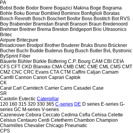
PA
Bobst
Bode
Bodor
Boere
Bogazici Makina
Boge
Bograma
Bohle
Boku
Bomar
Bombled
Bominox
Bonfiglioli
Boratas
Bosch Rexroth
Bosch
Boschert
Bosfor
Boss
Bostitch
Bot RVS
Boy
Brabender
Bramidan
Brandt
Branson
Braun
Bredenoord
Brehmer
Breitner
Brema
Breston
Bridgeport
Brio Ultrasonics
Britec
Airpure
Britecpure
Broadcrown
Brodpol
Brother
Bruderer
Bruks
Bruno
Brückner
Bucher
Buchi
Budde
Buderus
Burg
Busch
Butler
BvL
Bystronic
BySprint Fiber
Bäuerle
Bühler
Bürkle
Bütfering
C.P. Bourg
CAM
CBI
CEIA
CFS
CFT
CKD Blansko
CMA
CMB
CMC
CME
CML
CMS
CMT
CMZ
CNC
CRC Evans
CTA
CTM
Caffini
Caljan
Camam
Camfil
Cannon
Canon
Caprari
Captok
CK
Carat
Carl
Carnitech
Carrier
Carro
Casadei
Case
SR
Castolin Eutectic
Caterpillar
120
160
315
320
330
365
C-series
DE
D series
E-series
G-
series
GC
M-series
V-series
Cazeneuve
Cebora
Ceccato
Cedima
Cefla
Cehisa
Celette
Celsius
Centauro
Cerdi
Cetetherm
Chambon
Champion
Charmilles
Chevalier
Chicago Pneumatic
CPS