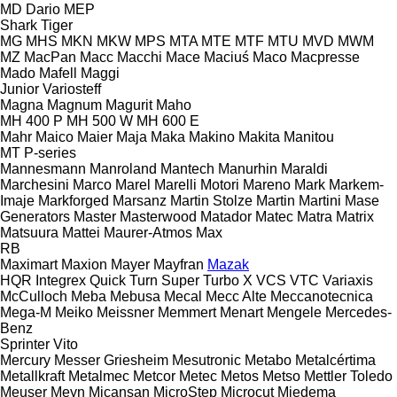
MD Dario
MEP
Shark
Tiger
MG
MHS
MKN
MKW
MPS
MTA
MTE
MTF
MTU
MVD
MWM
MZ
MacPan
Macc
Macchi
Mace
Maciuś
Maco
Macpresse
Mado
Mafell
Maggi
Junior
Variosteff
Magna
Magnum
Magurit
Maho
MH 400 P
MH 500 W
MH 600 E
Mahr
Maico
Maier
Maja
Maka
Makino
Makita
Manitou
MT
P-series
Mannesmann
Manroland
Mantech
Manurhin
Maraldi
Marchesini
Marco
Marel
Marelli Motori
Mareno
Mark
Markem-
Imaje
Markforged
Marsanz
Martin Stolze
Martin
Martini
Mase
Generators
Master
Masterwood
Matador
Matec
Matra
Matrix
Matsuura
Mattei
Maurer-Atmos
Max
RB
Maximart
Maxion
Mayer
Mayfran
Mazak
HQR
Integrex
Quick Turn
Super Turbo X
VCS
VTC
Variaxis
McCulloch
Meba
Mebusa
Mecal
Mecc Alte
Meccanotecnica
Mega-M
Meiko
Meissner
Memmert
Menart
Mengele
Mercedes-
Benz
Sprinter
Vito
Mercury
Messer Griesheim
Mesutronic
Metabo
Metalcértima
Metallkraft
Metalmec
Metcor
Metec
Metos
Metso
Mettler Toledo
Meuser
Meyn
Micansan
MicroStep
Microcut
Miedema