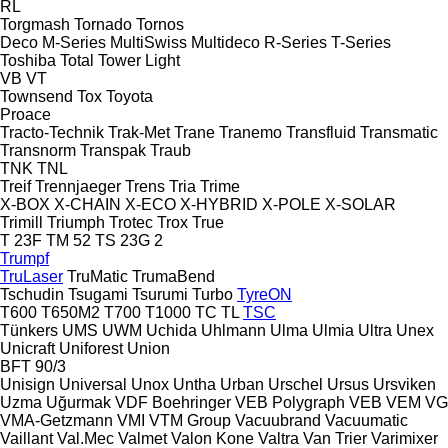
RL
Torgmash
Tornado
Tornos
Deco
M-Series
MultiSwiss
Multideco
R-Series
T-Series
Toshiba
Total
Tower Light
VB
VT
Townsend
Tox
Toyota
Proace
Tracto-Technik
Trak-Met
Trane
Tranemo
Transfluid
Transmatic
Transnorm
Transpak
Traub
TNK
TNL
Treif
Trennjaeger
Trens
Tria
Trime
X-BOX
X-CHAIN
X-ECO
X-HYBRID
X-POLE
X-SOLAR
Trimill
Triumph
Trotec
Trox
True
T 23F
TM 52
TS 23G 2
Trumpf
TruLaser
TruMatic
TrumaBend
Tschudin
Tsugami
Tsurumi
Turbo
TyreON
T600
T650M2
T700
T1000
TC
TL
TSC
Tünkers
UMS
UWM
Uchida
Uhlmann
Ulma
Ulmia
Ultra
Unex
Unicraft
Uniforest
Union
BFT 90/3
Unisign
Universal
Unox
Untha
Urban
Urschel
Ursus
Ursviken
Uzma
Uğurmak
VDF Boehringer
VEB Polygraph
VEB
VEM
VG
VMA-Getzmann
VMI
VTM Group
Vacuubrand
Vacuumatic
Vaillant
Val.Mec
Valmet
Valon Kone
Valtra
Van Trier
Varimixer