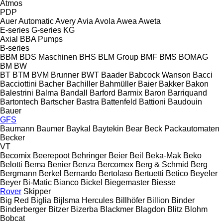
Atmos
PDP
Auer
Automatic
Avery
Avia
Avola
Awea
Aweta
E-series
G-series
KG
Axial
BBA Pumps
B-series
BBM
BDS Maschinen
BHS
BLM Group
BMF
BMS
BOMAG
BM
BW
BT
BTM
BVM Brunner
BWT
Baader
Babcock Wanson
Bacci
Bacciottini
Bacher
Bachiller
Bahmüller
Baier
Bakker
Bakon
Balestrini
Balma
Bandall
Barford
Barmix
Baron
Barriquand
Bartontech
Bartscher
Bastra
Battenfeld
Battioni
Baudouin
Bauer
GFS
Baumann
Baumer
Baykal
Baytekin
Bear
Beck Packautomaten
Becker
VT
Becomix
Beerepoot
Behringer
Beier
Beil
Beka-Mak
Beko
Belotti
Bema
Benier
Benza
Bercomex
Berg & Schmid
Berg
Bergmann
Berkel
Bernardo
Bertolaso
Bertuetti
Betico
Beyeler
Beyer
Bi-Matic
Bianco
Bickel
Biegemaster
Biesse
Rover
Skipper
Big Red
Biglia
Bijlsma Hercules
Billhöfer
Billion
Binder
Binderberger
Bitzer
Bizerba
Blackmer
Blagdon
Blitz
Blohm
Bobcat