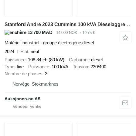
Stamford Andre 2023 Cummins 100 kVA Dieselaggregat – Stamford Generator –
13 700 MAD
14 000 NOK
≈ 1 275 €
Matériel industriel - groupe électrogène diesel
2024
État
neuf
Puissance
108.84 ch (80 kW)
Carburant
diesel
Type
fixe
Puissance
100 kVA
Tension
230/400
Nombre de phases
3
Norvège, Stokmarknes
Auksjonen.no AS