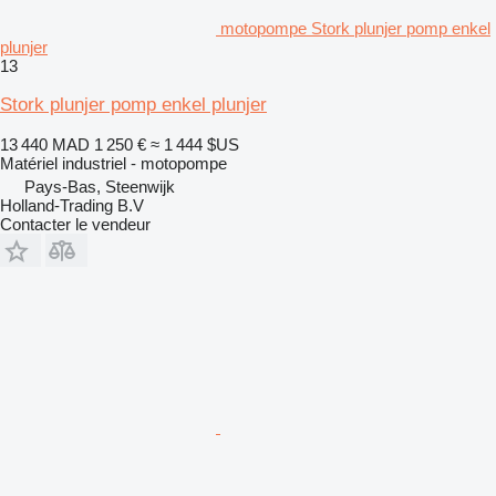
motopompe Stork plunjer pomp enkel
plunjer
13
Stork plunjer pomp enkel plunjer
13 440 MAD
1 250 €
≈ 1 444 $US
Matériel industriel - motopompe
Pays-Bas, Steenwijk
Holland-Trading B.V
Contacter le vendeur