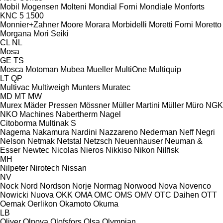
Mobil
Mogensen
Molteni
Mondial Forni
Mondiale
Monforts
KNC 5 1500
Monnier+Zahner
Moore
Morara
Morbidelli
Moretti Forni
Moretto
Morgana
Mori Seiki
CL
NL
Mosa
GE
TS
Mosca
Motoman
Mubea
Mueller
MultiOne
Multiquip
LT
QP
Multivac
Multiweigh
Munters
Muratec
MD
MT
MW
Murex
Mäder Pressen
Mössner
Müller Martini
Müller
Müro
NGK
NKO Machines
Nabertherm
Nagel
Citoborma
Multinak S
Nagema
Nakamura
Nardini
Nazzareno
Nederman
Neff
Negri
Nelson
Netmak
Netstal
Netzsch
Neuenhauser
Neuman &
Esser
Newtec
Nicolas
Nieros
Nikkiso
Nikon
Nilfisk
MH
Nilpeter
Nirotech
Nissan
NV
Nock
Nord
Nordson
Norje
Normag
Norwood
Nova
Novenco
Nowicki
Nuova
OKK
OMA
OMC
OMS
OMV
OTC Daihen
OTT
Oemak
Oerlikon
Okamoto
Okuma
LB
Oliver
Olnova
Olofsfors
Olsa
Olympian