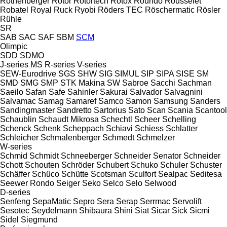
Rothenberger
Rotor
Rotortech
Rotox
Roundo
Rousselet
Robatel
Royal
Ruck
Ryobi
Röders TEC
Röschermatic
Rösler
Rühle
SR
SAB
SAC
SAF
SBM
SCM
Olimpic
SDD
SDMO
J-series
MS
R-series
V-series
SEW-Eurodrive
SGS
SHW
SIG
SIMUL
SIP
SIPA
SISE
SM
SMD
SMG
SMP
STK Makina
SW
Sabroe
Sacchi
Sachman
Saeilo
Safan
Safe
Sahinler
Sakurai
Salvador
Salvagnini
Salvamac
Samag
Samaref
Samco
Samon
Samsung
Sanders
Sandingmaster
Sandretto
Sartorius
Sato
Scan
Scania
Scantool
Schaublin
Schaudt Mikrosa
Schechtl
Scheer
Schelling
Schenck
Schenk
Scheppach
Schiavi
Schiess
Schlatter
Schleicher
Schmalenberger
Schmedt
Schmelzer
W-series
Schmid
Schmidt
Schneeberger
Schneider Senator
Schneider
Schott
Schouten
Schröder
Schubert
Schuko
Schuler
Schuster
Schäffer
Schüco
Schütte
Scotsman
Sculfort
Sealpac
Seditesa
Seewer Rondo
Seiger
Seko
Selco
Selo
Selwood
D-series
Senfeng
SepaMatic
Sepro
Sera
Serap
Serrmac
Servolift
Sesotec
Seydelmann
Shibaura
Shini
Siat
Sicar
Sick
Sicmi
Sidel
Siegmund