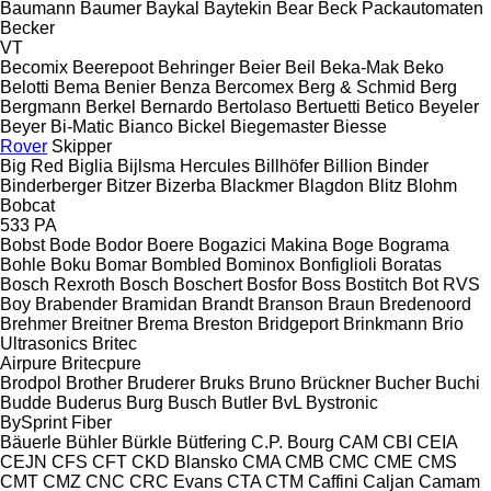
Baumann
Baumer
Baykal
Baytekin
Bear
Beck Packautomaten
Becker
VT
Becomix
Beerepoot
Behringer
Beier
Beil
Beka-Mak
Beko
Belotti
Bema
Benier
Benza
Bercomex
Berg & Schmid
Berg
Bergmann
Berkel
Bernardo
Bertolaso
Bertuetti
Betico
Beyeler
Beyer
Bi-Matic
Bianco
Bickel
Biegemaster
Biesse
Rover
Skipper
Big Red
Biglia
Bijlsma Hercules
Billhöfer
Billion
Binder
Binderberger
Bitzer
Bizerba
Blackmer
Blagdon
Blitz
Blohm
Bobcat
533
PA
Bobst
Bode
Bodor
Boere
Bogazici Makina
Boge
Bograma
Bohle
Boku
Bomar
Bombled
Bominox
Bonfiglioli
Boratas
Bosch Rexroth
Bosch
Boschert
Bosfor
Boss
Bostitch
Bot RVS
Boy
Brabender
Bramidan
Brandt
Branson
Braun
Bredenoord
Brehmer
Breitner
Brema
Breston
Bridgeport
Brinkmann
Brio
Ultrasonics
Britec
Airpure
Britecpure
Brodpol
Brother
Bruderer
Bruks
Bruno
Brückner
Bucher
Buchi
Budde
Buderus
Burg
Busch
Butler
BvL
Bystronic
BySprint Fiber
Bäuerle
Bühler
Bürkle
Bütfering
C.P. Bourg
CAM
CBI
CEIA
CEJN
CFS
CFT
CKD Blansko
CMA
CMB
CMC
CME
CMS
CMT
CMZ
CNC
CRC Evans
CTA
CTM
Caffini
Caljan
Camam