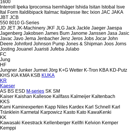
1600
Interroll
Ipeka
Iprocomsa
Isernhäger
Ishida
Isitan
Istobal
Isve
Ital Form
Italdibipack
Italmac
Italpresse
Itec
Ixion
JAC
JAKA
JBT
JCB
550
8010
G-Series
JD
JET
JK-Machinery
JKF
JLG
Jack
Jackle
Jaeger
Jaespa
Jagenberg
Jakobsen
James Burn
Janome
Janssen
Jasa
Jasic
Javac
Javo
Jema
Jenbacher
Jenz
Jeros
Jobs
Jocar
John
Deere
Johnford
Johnson Pump
Jones & Shipman
Joos
Jorns
Josting
Jouanel
Juaristi
Jufeba
Julabo
FC
Jung
HF
Jungner
Junker
Jurmet
Jörg
K+G Wetter
K-Tron
KBA
KD-Putz
KHS
KIA
KMA
KSB
KUKA
KR
Kaeser
AS
BS
ESD
M-series
SK
SM
Kaiser
Kaishan
Kallesoe
Kallfass
Kalmeijer
Kaltenbach
KKS
Kami
Kaminexperten
Kapp Niles
Kardex
Karl Schnell
Karl
Tränklein
Karmetal
Karpowicz
Kasto
Kato
KawaKenki
KK
Kawasaki
Keestrack
Kellenberger
Kellfri
Kelvion
Kemper
Kemppi