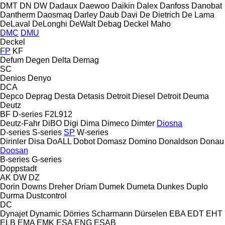
DMT
DN
DW
Dadaux
Daewoo
Daikin
Dalex
Danfoss
Danobat
Dantherm
Daosmaq
Darley
Daub
Davi
De Dietrich
De Lama
DeLaval
DeLonghi
DeWalt
Debag
Deckel Maho
DMC
DMU
Deckel
FP
KF
Defum
Degen
Delta
Demag
SC
Denios
Denyo
DCA
Depco
Deprag
Desta
Detasis
Detroit Diesel
Detroit
Deuma
Deutz
BF
D-series
F2L912
Deutz-Fahr
DiBO
Digi
Dima
Dimeco
Dimter
Diosna
D-series
S-series
SP
W-series
Dirinler
Disa
DoALL
Dobot
Domasz
Domino
Donaldson
Donau
Doosan
B-series
G-series
Doppstadt
AK
DW
DZ
Dorin
Downs
Dreher
Driam
Dumek
Dumeta
Dunkes
Duplo
Durma
Dustcontrol
DC
Dynajet
Dynamic
Dörries Scharmann
Dürselen
EBA
EDT
EHT
ELB
EMA
EMK
ESA ENG
ESAB