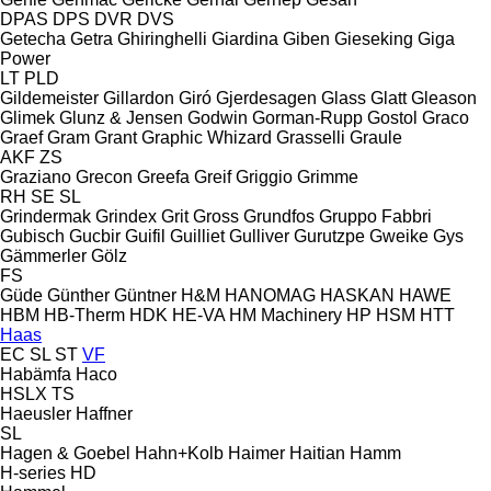
DPAS
DPS
DVR
DVS
Getecha
Getra
Ghiringhelli
Giardina
Giben
Gieseking
Giga
Power
LT
PLD
Gildemeister
Gillardon
Giró
Gjerdesagen
Glass
Glatt
Gleason
Glimek
Glunz & Jensen
Godwin
Gorman-Rupp
Gostol
Graco
Graef
Gram
Grant
Graphic Whizard
Grasselli
Graule
AKF
ZS
Graziano
Grecon
Greefa
Greif
Griggio
Grimme
RH
SE
SL
Grindermak
Grindex
Grit
Gross
Grundfos
Gruppo Fabbri
Gubisch
Gucbir
Guifil
Guilliet
Gulliver
Gurutzpe
Gweike
Gys
Gämmerler
Gölz
FS
Güde
Günther
Güntner
H&M
HANOMAG
HASKAN
HAWE
HBM
HB‑Therm
HDK
HE-VA
HM Machinery
HP
HSM
HTT
Haas
EC
SL
ST
VF
Habämfa
Haco
HSLX
TS
Haeusler
Haffner
SL
Hagen & Goebel
Hahn+Kolb
Haimer
Haitian
Hamm
H-series
HD