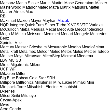
Marsanz
Martin Stolze
Martin
Martini
Mase Generators
Master
Masterwood
Matador
Matec
Matra
Matrix
Matsuura
Mattei
Maurer-Atmos
Max
RB
Maximart
Maxion
Mayer
Mayfran
Mazak
HQR
Integrex
Quick Turn
Super Turbo X
VCS
VTC
Variaxis
McCulloch
Meba
Mebusa
Mecal
Mecc Alte
Meccanotecnica
Mega-M
Meiko
Meissner
Memmert
Menart
Mengele
Mercedes-
Benz
Sprinter
Vito
Mercury
Messer Griesheim
Mesutronic
Metabo
Metalcértima
Metallkraft
Metalmec
Metcor
Metec
Metos
Metso
Mettler Toledo
Meuser
Meyn
Micansan
MicroStep
Microcut
Miedema
LBV
MC
SB
Miele
Migatronic
Mikron
UCP
WF
Milacron
Miller
Big Blue
Bobcat
Gold Star
SRH
Millipore
Milltronics
Millutensil
Milwaukee
Mimaki
Mini
Minipack-Torre
Mitsubishi Electric
Mitsubishi
D-series
Mitsui Seiki
Mitutoyo
Crysta-Apex
Miwe
Aero
Condo