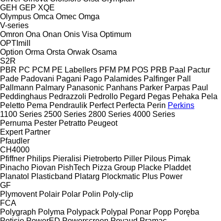
GEH
GEP
XQE
Olympus
Omca
Omec
Omga
V-series
Omron
Ona
Onan
Onis Visa
Optimum
OPTImill
Option
Orma
Orsta
Orwak
Osama
S2R
PBR
PC
PCM
PE Labellers
PFM
PM
POS
PRB
Paal
Pactur
Pade
Padovani
Pagani
Pago
Palamides
Palfinger
Pall
Pallmann
Palmary
Panasonic
Panhans
Parker
Parpas
Paul
Peddinghaus
Pedrazzoli
Pedrollo
Pegard
Pegas
Pehaka
Pela
Peletto
Pema
Pendraulik
Perfect
Perfecta
Perin
Perkins
1100 Series
2500 Series
2800 Series
4000 Series
Pernuma
Pester
Petratto
Peugeot
Expert
Partner
Pfaudler
CH4000
Pfiffner
Philips
Pieralisi
Pietroberto
Piller
Pilous
Pimak
Pinacho
Piovan
PishTech
Pizza Group
Placke
Pladdet
Planatol
Plasticband
Platarg
Plockmatic
Plus Power
GF
Plymovent
Polair
Polar
Polin
Poly-clip
FCA
Polygraph
Polyma
Polypack
Polypal
Ponar
Popp
Poręba
Potisje
PowerED
Powerscreen
Poyaud
Pramac