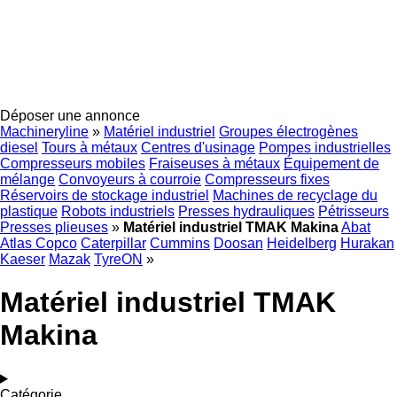
Déposer une annonce
Machineryline
»
Matériel industriel
Groupes électrogènes
diesel
Tours à métaux
Centres d'usinage
Pompes industrielles
Compresseurs mobiles
Fraiseuses à métaux
Équipement de
mélange
Convoyeurs à courroie
Compresseurs fixes
Réservoirs de stockage industriel
Machines de recyclage du
plastique
Robots industriels
Presses hydrauliques
Pétrisseurs
Presses plieuses
»
Matériel industriel TMAK Makina
Abat
Atlas Copco
Caterpillar
Cummins
Doosan
Heidelberg
Hurakan
Kaeser
Mazak
TyreON
»
Matériel industriel TMAK
Makina
Catégorie