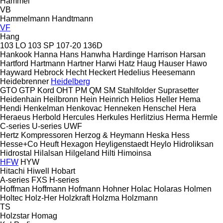
Hammel
VB
Hammelmann
Handtmann
VF
Hang
103 LO
103 SP
107-20
136D
Hankook
Hanna
Hans
Hanwha
Hardinge
Harrison
Harsan
Hartford
Hartmann
Hartner
Harwi
Hatz
Haug
Hauser
Hawo
Hayward
Hebrock
Hecht
Heckert
Hedelius
Heesemann
Heidebrenner
Heidelberg
GTO
GTP
Kord
OHT
PM
QM
SM
Stahlfolder
Suprasetter
Heidenhain
Heilbronn
Hein
Heinrich
Helios
Heller
Hema
Hendi
Henkelman
Henkovac
Henneken
Henschel
Hera
Heraeus
Herbold
Hercules
Herkules
Herlitzius
Herma
Hermle
C-series
U-series
UWF
Hertz Kompressoren
Herzog & Heymann
Heska
Hess
Hesse+Co
Heuft
Hexagon
Heyligenstaedt
Heylo
Hidroliksan
Hidrostal
Hilalsan
Hilgeland
Hilti
Himoinsa
HFW
HYW
Hitachi
Hiwell
Hobart
A-series
FXS
H-series
Hoffman
Hoffmann
Hofmann
Hohner
Holac
Holaras
Holmen
Holtec
Holz-Her
Holzkraft
Holzma
Holzmann
TS
Holzstar
Homag