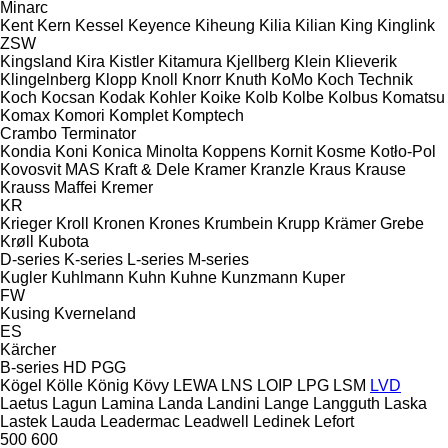
Minarc
Kent
Kern
Kessel
Keyence
Kiheung
Kilia
Kilian
King
Kinglink
ZSW
Kingsland
Kira
Kistler
Kitamura
Kjellberg
Klein
Klieverik
Klingelnberg
Klopp
Knoll
Knorr
Knuth
KoMo
Koch Technik
Koch
Kocsan
Kodak
Kohler
Koike
Kolb
Kolbe
Kolbus
Komatsu
Komax
Komori
Komplet
Komptech
Crambo
Terminator
Kondia
Koni
Konica Minolta
Koppens
Kornit
Kosme
Kotło-Pol
Kovosvit MAS
Kraft & Dele
Kramer
Kranzle
Kraus
Krause
Krauss Maffei
Kremer
KR
Krieger
Kroll
Kronen
Krones
Krumbein
Krupp
Krämer Grebe
Krøll
Kubota
D-series
K-series
L-series
M-series
Kugler
Kuhlmann
Kuhn
Kuhne
Kunzmann
Kuper
FW
Kusing
Kverneland
ES
Kärcher
B-series
HD
PGG
Kögel
Kölle
König
Kövy
LEWA
LNS
LOIP
LPG
LSM
LVD
Laetus
Lagun
Lamina
Landa
Landini
Lange
Langguth
Laska
Lastek
Lauda
Leadermac
Leadwell
Ledinek
Lefort
500
600