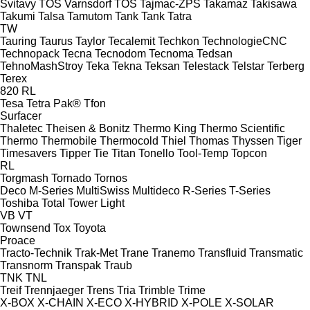
Svitavy
TOS Varnsdorf
TOS
Tajmac-ZPS
Takamaz
Takisawa
Takumi
Talsa
Tamutom
Tank
Tank
Tatra
TW
Tauring
Taurus
Taylor
Tecalemit
Techkon
TechnologieCNC
Technopack
Tecna
Tecnodom
Tecnoma
Tedsan
TehnoMashStroy
Teka
Tekna
Teksan
Telestack
Telstar
Terberg
Terex
820
RL
Tesa
Tetra Pak®
Tfon
Surfacer
Thaletec
Theisen & Bonitz
Thermo King
Thermo Scientific
Thermo
Thermobile
Thermocold
Thiel
Thomas
Thyssen
Tiger
Timesavers
Tipper Tie
Titan
Tonello
Tool-Temp
Topcon
RL
Torgmash
Tornado
Tornos
Deco
M-Series
MultiSwiss
Multideco
R-Series
T-Series
Toshiba
Total
Tower Light
VB
VT
Townsend
Tox
Toyota
Proace
Tracto-Technik
Trak-Met
Trane
Tranemo
Transfluid
Transmatic
Transnorm
Transpak
Traub
TNK
TNL
Treif
Trennjaeger
Trens
Tria
Trimble
Trime
X-BOX
X-CHAIN
X-ECO
X-HYBRID
X-POLE
X-SOLAR