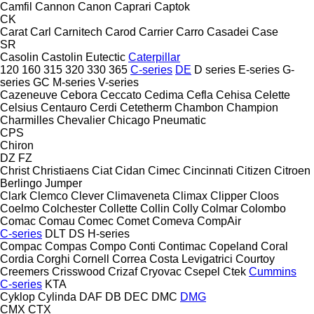
Camfil
Cannon
Canon
Caprari
Captok
CK
Carat
Carl
Carnitech
Carod
Carrier
Carro
Casadei
Case
SR
Casolin
Castolin Eutectic
Caterpillar
120
160
315
320
330
365
C-series
DE
D series
E-series
G-
series
GC
M-series
V-series
Cazeneuve
Cebora
Ceccato
Cedima
Cefla
Cehisa
Celette
Celsius
Centauro
Cerdi
Cetetherm
Chambon
Champion
Charmilles
Chevalier
Chicago Pneumatic
CPS
Chiron
DZ
FZ
Christ
Christiaens
Ciat
Cidan
Cimec
Cincinnati
Citizen
Citroen
Berlingo
Jumper
Clark
Clemco
Clever
Climaveneta
Climax
Clipper
Cloos
Coelmo
Colchester
Collette
Collin
Colly
Colmar
Colombo
Comac
Comau
Comec
Comet
Comeva
CompAir
C-series
DLT
DS
H-series
Compac
Compas
Compo
Conti
Contimac
Copeland
Coral
Cordia
Corghi
Cornell
Correa
Costa Levigatrici
Courtoy
Creemers
Crisswood
Crizaf
Cryovac
Csepel
Ctek
Cummins
C-series
KTA
Cyklop
Cylinda
DAF
DB
DEC
DMC
DMG
CMX
CTX