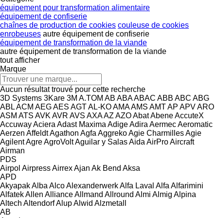
équipement pour transformation alimentaire
équipement de confiserie
chaînes de production de cookies
couleuse de cookies
enrobeuses
autre équipement de confiserie
équipement de transformation de la viande
autre équipement de transformation de la viande
tout afficher
Marque
Aucun résultat trouvé pour cette recherche
3D Systems
3Kare
3M
A.TOM
AB
ABA
ABAC
ABB
ABC
ABG
ABL
ACM
AEG
AES
AGT
AL-KO
AMA
AMS
AMT
AP
APV
ARO
ASM
ATS
AVK
AVR
AVS
AXA
AZ
AZO
Abat
Abene
AccuteX
Accuway
Aciera
Adast Maxima
Adige
Adira
Aermec
Aeromatic
Aerzen
Affeldt
Agathon
Agfa
Aggreko
Agie Charmilles
Agie
Agilent
Agre
AgroVolt
Aguilar y Salas
Aida
AirPro
Aircraft
Airman
PDS
Airpol
Airpress
Airrex
Ajan
Ak Bend
Aksa
APD
Akyapak
Alba
Alco
Alexanderwerk
Alfa Laval
Alfa
Alfarimini
Alfatek
Allen
Alliance
Allmand
Allround
Almi
Almig
Alpina
Altech
Altendorf
Alup
Alwid
Alzmetall
AB