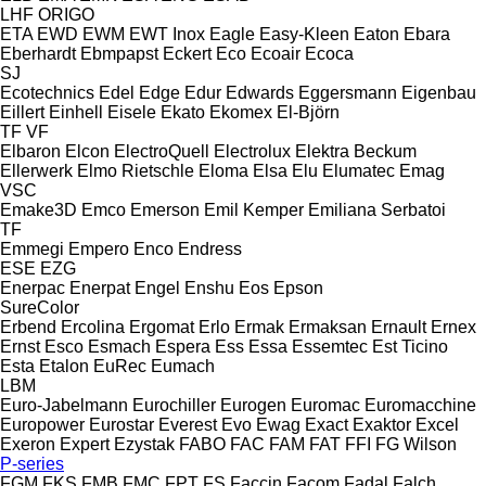
LHF
ORIGO
ETA
EWD
EWM
EWT Inox
Eagle
Easy-Kleen
Eaton
Ebara
Eberhardt
Ebmpapst
Eckert
Eco
Ecoair
Ecoca
SJ
Ecotechnics
Edel
Edge
Edur
Edwards
Eggersmann
Eigenbau
Eillert
Einhell
Eisele
Ekato
Ekomex
El-Björn
TF
VF
Elbaron
Elcon
ElectroQuell
Electrolux
Elektra Beckum
Ellerwerk
Elmo Rietschle
Eloma
Elsa
Elu
Elumatec
Emag
VSC
Emake3D
Emco
Emerson
Emil Kemper
Emiliana Serbatoi
TF
Emmegi
Empero
Enco
Endress
ESE
EZG
Enerpac
Enerpat
Engel
Enshu
Eos
Epson
SureColor
Erbend
Ercolina
Ergomat
Erlo
Ermak
Ermaksan
Ernault
Ernex
Ernst
Esco
Esmach
Espera
Ess
Essa
Essemtec
Est Ticino
Esta
Etalon
EuRec
Eumach
LBM
Euro-Jabelmann
Eurochiller
Eurogen
Euromac
Euromacchine
Europower
Eurostar
Everest
Evo
Ewag
Exact
Exaktor
Excel
Exeron
Expert
Ezystak
FABO
FAC
FAM
FAT
FFI
FG Wilson
P-series
FGM
FKS
FMB
FMC
FPT
FS
Faccin
Facom
Fadal
Falch