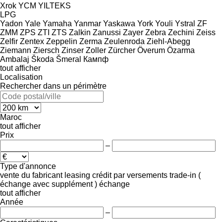
Xrok
YCM
YILTEKS
LPG
Yadon
Yale
Yamaha
Yanmar
Yaskawa
York
Youli
Ystral
ZF
ZMM
ZPS
ZTI
ZTS
Zalkin
Zanussi
Zayer
Zebra
Zechini
Zeiss
Zelfir
Zentex
Zeppelin
Zerma
Zeulenroda
Ziehl-Abegg
Ziemann
Ziersch
Zinser
Zoller
Zürcher
Överum
Özarma
Ambalaj
Škoda
Šmeral
Кампф
tout afficher
Localisation
Rechercher dans un périmètre
Maroc
tout afficher
Prix
–
Type d'annonce
vente
du fabricant
leasing
crédit
par versements
trade-in (
échange avec supplément )
échange
tout afficher
Année
–