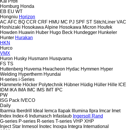
Kal
Profi
Homburg
Honda
EB
EU
WT
Hongniu
Horizon
AC
AFC
BQ
CCR
CRF
HMU
MC
PJ
SPF
ST
StitchLiner
VAC
Hoshizaki
Hosokawa Alpine
Hosokawa Micron
Houfek
Howden
Huawin
Huber
Hugo Beck
Hundegger
Hunkeler
Hunter
Hurakan
HKN
Hurco
VMX
Huron
Husky
Husmann
Husqvarna
FS
TS
Huttenberg
Huvema
Hwacheon
Hydac
Hymmen
Hyper
Welding
Hypertherm
Hyundai
H-series
i-Series
Hämmerle
Höcker Polytechnik
Hübner
Hüdig
Hüller Hille
ICE
IDM
IKA
IMA
IMC
IMS
IMT
IPC
PW
ISG Pack
IVECO
Daily
Ibarmia
Iberdrill
Ideal
Iemca
Ilapak
Illumina
Ilpra
Imcar
Imet
Index
Index-6
Indumasch
Infastaub
Ingersoll Rand
G-series
P-series
R-series
T-series
VHP
XHP
Inject Star
Inmesol
Inotec
Inoxpa
Integra
International