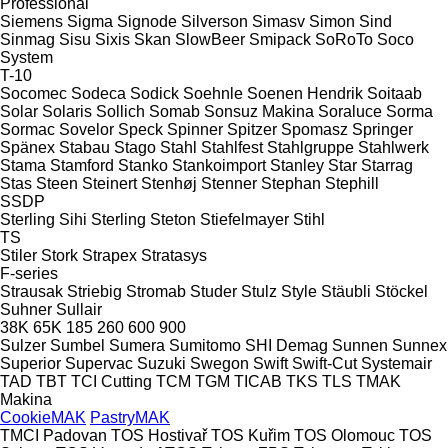
Professional
Siemens
Sigma
Signode
Silverson
Simasv
Simon
Sind
Sinmag
Sisu
Sixis
Skan
SlowBeer
Smipack
SoRoTo
Soco
System
T-10
Socomec
Sodeca
Sodick
Soehnle
Soenen Hendrik
Soitaab
Solar
Solaris
Sollich
Somab
Sonsuz Makina
Soraluce
Sorma
Sormac
Sovelor
Speck
Spinner
Spitzer
Spomasz
Springer
Spänex
Stabau
Stago
Stahl
Stahlfest
Stahlgruppe
Stahlwerk
Stama
Stamford
Stanko
Stankoimport
Stanley
Star
Starrag
Stas
Steen
Steinert
Stenhøj
Stenner
Stephan
Stephill
SSDP
Sterling Sihi
Sterling
Steton
Stiefelmayer
Stihl
TS
Stiler
Stork
Strapex
Stratasys
F-series
Strausak
Striebig
Stromab
Studer
Stulz
Style
Stäubli
Stöckel
Suhner
Sullair
38K
65K
185
260
600
900
Sulzer
Sumbel
Sumera
Sumitomo SHI Demag
Sunnen
Sunnex
Superior
Supervac
Suzuki
Swegon
Swift
Swift-Cut
Systemair
TAD
TBT
TCI Cutting
TCM
TGM
TICAB
TKS
TLS
TMAK
Makina
CookieMAK
PastryMAK
TMCI Padovan
TOS Hostivař
TOS Kuřim
TOS Olomouc
TOS