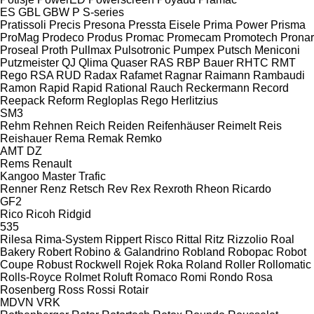
ES
GBL
GBW
P
S-series
Pratissoli
Precis
Presona
Pressta Eisele
Prima Power
Prisma
ProMag
Prodeco
Produs
Promac
Promecam
Promotech
Pronar
Proseal
Proth
Pullmax
Pulsotronic
Pumpex
Putsch Meniconi
Putzmeister
QJ
Qlima
Quaser
RAS
RBP Bauer
RHTC
RMT
Rego
RSA
RUD
Radax
Rafamet
Ragnar
Raimann
Rambaudi
Ramon
Rapid
Rapid
Rational
Rauch
Reckermann
Record
Reepack
Reform
Regloplas
Rego Herlitzius
SM3
Rehm
Rehnen
Reich
Reiden
Reifenhäuser
Reimelt
Reis
Reishauer
Rema
Remak
Remko
AMT
DZ
Rems
Renault
Kangoo
Master
Trafic
Renner
Renz
Retsch
Rev
Rex
Rexroth
Rheon
Ricardo
GF2
Rico
Ricoh
Ridgid
535
Rilesa
Rima-System
Rippert
Risco
Rittal
Ritz
Rizzolio
Roal
Bakery
Robert
Robino & Galandrino
Robland
Robopac
Robot
Coupe
Robust
Rockwell
Rojek
Roka
Roland
Roller
Rollomatic
Rolls-Royce
Rolmet
Roluft
Romaco
Romi
Rondo
Rosa
Rosenberg
Ross
Rossi
Rotair
MDVN
VRK