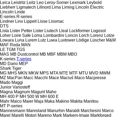
Leica
Leistritz
Leitz
Leo
Leroy-Somer
Lexmark
Leybold
Liebherr
Ligmatech
Lillnord
Lima
Liming
Lincoln Electric
Lincoln
Linde
E-series
R-series
Lindner
Linx
Lippelt
Lisse
Lissmac
DTS
Lista
Lister Petter
Lister
Liutech
Lleal
Lockformer
Logosol
Loher
Loire Safe
Loma
Lombardini
Loncin
Lorch
Lorenz
Lotze
Lowara
Luna
Lurem
Lutz
Luwa
Luxtower
Lödige
Lüscher
M&M
MAF Roda
MAN
LE
TGM
TGS
MAS
MB Dustcontrol
MB
MBF
MBM
MBO
K-series
T-series
MD Dario
MEP
Shark
Tiger
MG
MHS
MKN
MKW
MPS
MTA
MTE
MTF
MTU
MVD
MWM
MZ
MacPan
Macc
Macchi
Mace
Maciuś
Maco
Macpresse
Mado
Maggi
Junior
Variosteff
Magna
Magnum
Magurit
Maho
MH 400 P
MH 500 W
MH 600 E
Mahr
Maico
Maier
Maja
Maka
Makino
Makita
Manitou
MT
P-series
Mannesmann
Manroland
Manurhin
Maraldi
Marchesini
Marco
Marel
Marelli Motori
Mareno
Mark
Markem-Imaje
Markforged