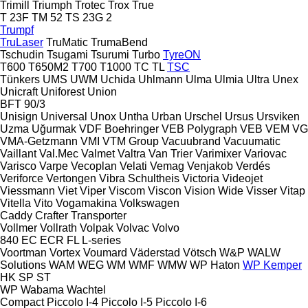
Trimill
Triumph
Trotec
Trox
True
T 23F
TM 52
TS 23G 2
Trumpf
TruLaser
TruMatic
TrumaBend
Tschudin
Tsugami
Tsurumi
Turbo
TyreON
T600
T650M2
T700
T1000
TC
TL
TSC
Tünkers
UMS
UWM
Uchida
Uhlmann
Ulma
Ulmia
Ultra
Unex
Unicraft
Uniforest
Union
BFT 90/3
Unisign
Universal
Unox
Untha
Urban
Urschel
Ursus
Ursviken
Uzma
Uğurmak
VDF Boehringer
VEB Polygraph
VEB
VEM
VG
VMA-Getzmann
VMI
VTM Group
Vacuubrand
Vacuumatic
Vaillant
Val.Mec
Valmet
Valtra
Van Trier
Varimixer
Variovac
Varisco
Varpe
Vecoplan
Velati
Vemag
Venjakob
Verdés
Veriforce
Vertongen
Vibra Schultheis
Victoria
Videojet
Viessmann
Viet
Viper
Viscom
Viscon
Vision Wide
Visser
Vitap
Vitella
Vito
Vogamakina
Volkswagen
Caddy
Crafter
Transporter
Vollmer
Vollrath
Volpak
Volvac
Volvo
840
EC
ECR
FL
L-series
Voortman
Vortex
Voumard
Väderstad
Vötsch
W&P
WALW
Solutions
WAM
WEG
WM
WMF
WMW
WP Haton
WP Kemper
HK
SP
ST
WP
Wabama
Wachtel
Compact
Piccolo I-4
Piccolo I-5
Piccolo I-6