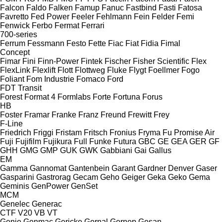
Falcon
Faldo
Falken
Famup
Fanuc
Fastbind
Fasti
Fatosa
Favretto
Fed Power
Feeler
Fehlmann
Fein
Felder
Femi
Fenwick
Ferbo
Fermat
Ferrari
700-series
Ferrum
Fessmann
Festo
Fette
Fiac
Fiat
Fidia
Fimal
Concept
Fimar
Fini
Finn-Power
Fintek
Fischer
Fisher Scientific
Flex
FlexLink
Flexlift
Flott
Flottweg
Fluke
Flygt
Foellmer
Fogo
Foliant
Fom Industrie
Fomaco
Ford
FDT
Transit
Forest
Format 4
Formlabs
Forte
Fortuna
Forus
HB
Foster
Framar
Franke
Franz
Freund
Frewitt
Frey
F-Line
Friedrich
Friggi
Fristam
Fritsch
Fronius
Fryma
Fu Promise Air
Fuji
Fujifilm
Fujikura
Full
Funke
Futura
GBC
GE
GEA
GER
GF
GHH
GMG
GMP
GUK
GWK
Gabbiani
Gai
Gallus
EM
Gamma
Gannomat
Gantenbein
Garant
Gardner Denver
Gaser
Gasparini
Gastrorag
Gecam
Geho
Geiger
Geka
Geko
Gema
Geminis
GenPower
GenSet
MCM
Genelec
Generac
CTF
V20
VB
VT
Genie
Genmac
Gericke
Gernal
Gernep
Gesan