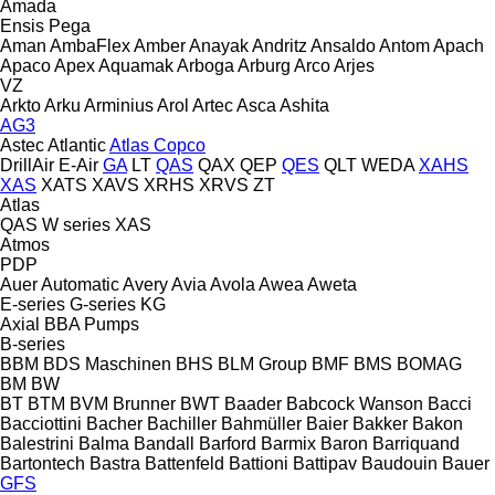
Amada
Ensis
Pega
Aman
AmbaFlex
Amber
Anayak
Andritz
Ansaldo
Antom
Apach
Apaco
Apex
Aquamak
Arboga
Arburg
Arco
Arjes
VZ
Arkto
Arku
Arminius
Arol
Artec
Asca
Ashita
AG3
Astec
Atlantic
Atlas Copco
DrillAir
E-Air
GA
LT
QAS
QAX
QEP
QES
QLT
WEDA
XAHS
XAS
XATS
XAVS
XRHS
XRVS
ZT
Atlas
QAS
W series
XAS
Atmos
PDP
Auer
Automatic
Avery
Avia
Avola
Awea
Aweta
E-series
G-series
KG
Axial
BBA Pumps
B-series
BBM
BDS Maschinen
BHS
BLM Group
BMF
BMS
BOMAG
BM
BW
BT
BTM
BVM Brunner
BWT
Baader
Babcock Wanson
Bacci
Bacciottini
Bacher
Bachiller
Bahmüller
Baier
Bakker
Bakon
Balestrini
Balma
Bandall
Barford
Barmix
Baron
Barriquand
Bartontech
Bastra
Battenfeld
Battioni
Battipav
Baudouin
Bauer
GFS