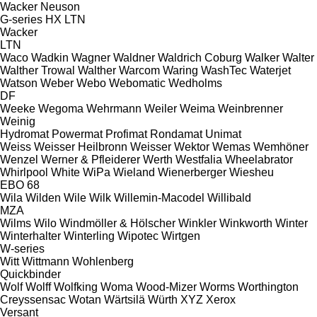
Wacker Neuson
G-series
HX
LTN
Wacker
LTN
Waco
Wadkin
Wagner
Waldner
Waldrich Coburg
Walker
Walter
Walther Trowal
Walther
Warcom
Waring
WashTec
Waterjet
Watson
Weber
Webo
Webomatic
Wedholms
DF
Weeke
Wegoma
Wehrmann
Weiler
Weima
Weinbrenner
Weinig
Hydromat
Powermat
Profimat
Rondamat
Unimat
Weiss
Weisser Heilbronn
Weisser
Wektor
Wemas
Wemhöner
Wenzel
Werner & Pfleiderer
Werth
Westfalia
Wheelabrator
Whirlpool
White
WiPa
Wieland
Wienerberger
Wiesheu
EBO 68
Wila
Wilden
Wile
Wilk
Willemin-Macodel
Willibald
MZA
Wilms
Wilo
Windmöller & Hölscher
Winkler
Winkworth
Winter
Winterhalter
Winterling
Wipotec
Wirtgen
W-series
Witt
Wittmann
Wohlenberg
Quickbinder
Wolf
Wolff
Wolfking
Woma
Wood-Mizer
Worms
Worthington
Creyssensac
Wotan
Wärtsilä
Würth
XYZ
Xerox
Versant