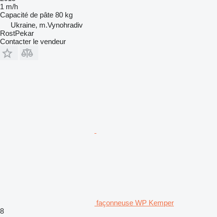
1 m/h
Capacité de pâte
80 kg
Ukraine, m.Vynohradiv
RostPekar
Contacter le vendeur
façonneuse WP Kemper
8