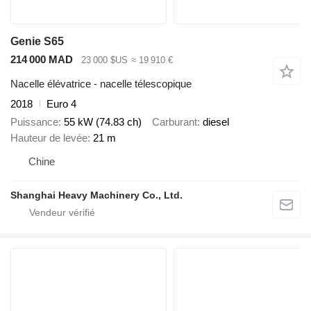
Genie S65
214 000 MAD
23 000 $US
≈ 19 910 €
Nacelle élévatrice - nacelle télescopique
2018
Euro 4
Puissance
55 kW (74.83 ch)
Carburant
diesel
Hauteur de levée
21 m
Chine
Shanghai Heavy Machinery Co., Ltd.