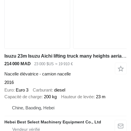
Isuzu 23m Isuzu Aichi lifting truck many heights aerial platform truck
214 000 MAD
23 000 $US
≈ 19 910 €
Nacelle élévatrice - camion nacelle
2016
Euro
Euro 3
Carburant
diesel
Capacité de charge
200 kg
Hauteur de levée
23 m
Chine, Baoding, Hebei
Hebei Best Select Machinery Equipment Co., Ltd