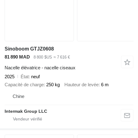
Sinoboom GTJZ0608
81 890 MAD
8 800 $US
≈ 7 616 €
Nacelle élévatrice - nacelle ciseaux
2025
État
neuf
Capacité de charge
250 kg
Hauteur de levée
6 m
Chine
Intermak Group LLC