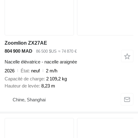
Zoomlion ZX27AE
804 900 MAD
86 500 $US
≈ 74 870 €
Nacelle élévatrice - nacelle araignée
2026
État
neuf
2 m/h
Capacité de charge
2 109,2 kg
Hauteur de levée
8,23 m
Chine, Shanghai