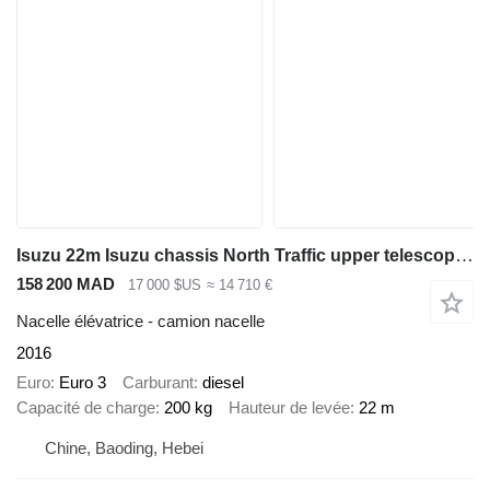
Isuzu 22m Isuzu chassis North Traffic upper telescopic boom many types
158 200 MAD
17 000 $US
≈ 14 710 €
Nacelle élévatrice - camion nacelle
2016
Euro
Euro 3
Carburant
diesel
Capacité de charge
200 kg
Hauteur de levée
22 m
Chine, Baoding, Hebei