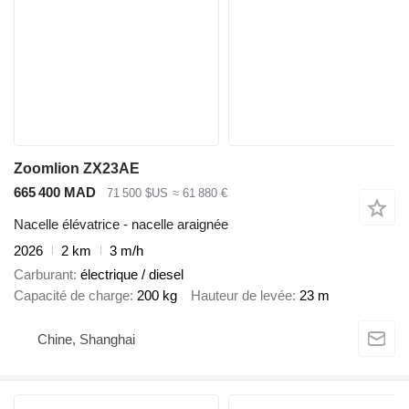
Zoomlion ZX23AE
665 400 MAD
71 500 $US
≈ 61 880 €
Nacelle élévatrice - nacelle araignée
2026
2 km
3 m/h
Carburant
électrique / diesel
Capacité de charge
200 kg
Hauteur de levée
23 m
Chine, Shanghai