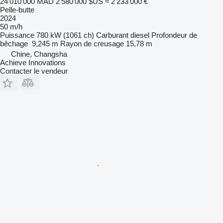
24 010 000 MAD
2 580 000 $US
≈ 2 233 000 €
Pelle-butte
2024
50 m/h
Puissance
780 kW (1061 ch)
Carburant
diesel
Profondeur de
bêchage
9,245 m
Rayon de creusage
15,78 m
Chine, Changsha
Achieve Innovations
Contacter le vendeur