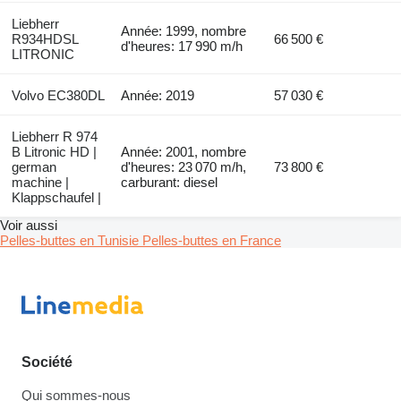
Liebherr
Année: 1999, nombre
R934HDSL
66 500 €
d'heures: 17 990 m/h
LITRONIC
Volvo EC380DL
Année: 2019
57 030 €
Liebherr R 974
B Litronic HD |
Année: 2001, nombre
german
d'heures: 23 070 m/h,
73 800 €
machine |
carburant: diesel
Klappschaufel |
Voir aussi
Pelles-buttes en Tunisie
Pelles-buttes en France
Société
Qui sommes-nous