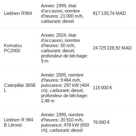
Année: 1999, état:
d'occasion, nombre
Liebherr R984
817 139,74 MAD
d'heures: 21 000 m/h,
carburant: diesel
Année: 2024, état:
d'occasion, nombre
Komatsu
d'heures: 50 m/h,
24 729 228,92 MAD
PC2000
carburant: diesel,
profondeur de bêchage:
9 m
Année: 2005, nombre
d'heures: 9 464 m/h,
Caterpillar 365B
puissance: 297 kW (404
115 000 €
L
ch), carburant: diesel,
profondeur de bêchage:
2,48 m
Année: 1999, nombre
Liebherr R 984
d'heures: 20 910 m/h,
76 000 €
B Litronic
puissance: 478 kW (650
ch), carburant: diesel