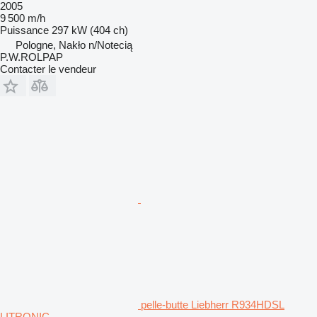
2005
9 500 m/h
Puissance
297 kW (404 ch)
Pologne, Nakło n/Notecią
P.W.ROLPAP
Contacter le vendeur
pelle-butte Liebherr R934HDSL
LITRONIC