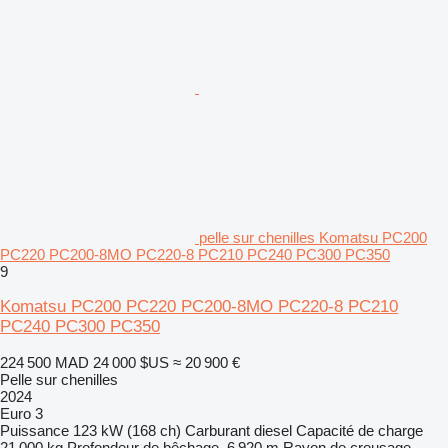
pelle sur chenilles Komatsu PC200
PC220 PC200-8MO PC220-8 PC210 PC240 PC300 PC350
9
Komatsu PC200 PC220 PC200-8MO PC220-8 PC210
PC240 PC300 PC350
224 500 MAD
24 000 $US
≈ 20 900 €
Pelle sur chenilles
2024
Euro 3
Puissance
123 kW (168 ch)
Carburant
diesel
Capacité de charge
21 000 kg
Profondeur de bêchage
6 920 m
Rayon de creusage