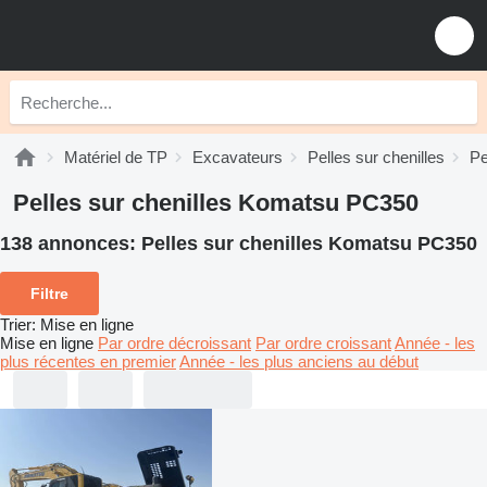
Matériel de TP
Excavateurs
Pelles sur chenilles
Pe
Pelles sur chenilles Komatsu PC350
138 annonces:
Pelles sur chenilles Komatsu PC350
Filtre
Trier
:
Mise en ligne
Mise en ligne
Par ordre décroissant
Par ordre croissant
Année - les
plus récentes en premier
Année - les plus anciens au début