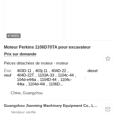
VIDÉO
Moteur Perkins 1106D70TA pour excavateur
Prix sur demande
Pièces détachées de moteur - moteur
État
403D-11，403j-11，404D‑22，
diesel
neuf
404D‑22T，1103A-33，1104c-44，
104d-e44ta，1104D-44，1104c-
44ta，1104d-44t，1106D...
Chine, Guangzhou
Guangzhou Jianming Machinery Equipment Co., Ltd.