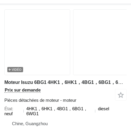
VIDÉO
Moteur Isuzu 6BG1 4HK1，6HK1，4BG1，6BG1，6WG1 pour excavateur
Prix sur demande
Pièces détachées de moteur - moteur
État
4HK1，6HK1，4BG1，6BG1，
diesel
neuf
6WG1
Chine, Guangzhou