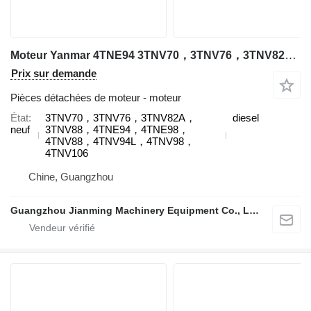
Moteur Yanmar 4TNE94 3TNV70，3TNV76，3TNV82A，3TNV88，4TNE94，4TNE98，4TNV88，4TNV94L，4TNV98，4TNV106 pour excavateur Yanmar
Prix sur demande
Pièces détachées de moteur - moteur
État
3TNV70，3TNV76，3TNV82A，
diesel
neuf
3TNV88，4TNE94，4TNE98，
4TNV88，4TNV94L，4TNV98，
4TNV106
Chine, Guangzhou
Guangzhou Jianming Machinery Equipment Co., Ltd.