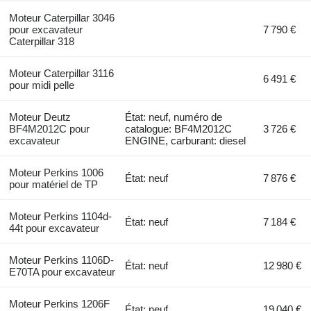
Moteur Caterpillar 3046
pour excavateur
7 790 €
Caterpillar 318
Moteur Caterpillar 3116
6 491 €
pour midi pelle
Moteur Deutz
État: neuf, numéro de
BF4M2012C pour
catalogue: BF4M2012C
3 726 €
excavateur
ENGINE, carburant: diesel
Moteur Perkins 1006
État: neuf
7 876 €
pour matériel de TP
Moteur Perkins 1104d-
État: neuf
7 184 €
44t pour excavateur
Moteur Perkins 1106D-
État: neuf
12 980 €
E70TA pour excavateur
Moteur Perkins 1206F
État: neuf
19 040 €