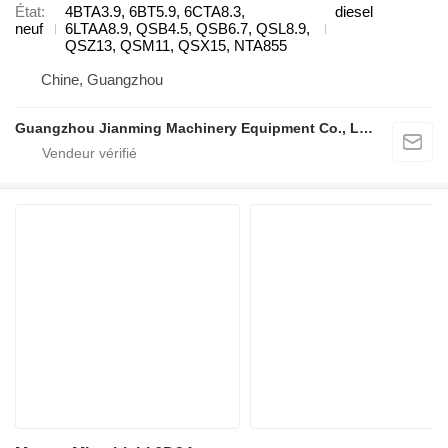
État
4BTA3.9, 6BT5.9, 6CTA8.3,
diesel
neuf
6LTAA8.9, QSB4.5, QSB6.7, QSL8.9,
QSZ13, QSM11, QSX15, NTA855
Chine, Guangzhou
Guangzhou Jianming Machinery Equipment Co., Ltd.