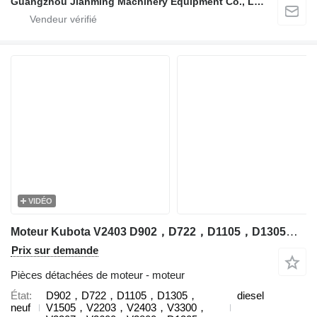
Guangzhou Jianming Machinery Equipment Co., Ltd.
VIDÉO
Moteur Kubota V2403 D902，D722，D1105，D1305，V1505，V2203，V2403，V3300，V3307，V3600，V3800，D1305 pour excavateur Kubota
Prix sur demande
Pièces détachées de moteur - moteur
État
D902，D722，D1105，D1305，
diesel
neuf
V1505，V2203，V2403，V3300，