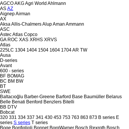
AGCO
AKG
Agri World
Ahlmann
AS
AZ
Aignep
Airman
AX
Aksa
Allis-Chalmers
Alup
Aman
Ammann
ASC
Astec
Atlas Copco
GA
ROC
XAS
XRHS
XRVS
Atlas
225LC
1304
1404
1504
1604
1704
AR
TW
Ausa
D-series
Avant
600 - series
BF
BOMAG
BC
BM
BW
BT
SWE
Baltacıoğlu
Barber-Greene
Barford
Base
Baumüller
Belarus
Belle
Benati
Benford
Benzlers
Bitelli
BB
DTV
Bobcat
320
331
334
337
341
430
453
753
763
863
873
B series
E
series
S series
T series
Boge
Bonfiglioli
Bonnet
BorgWarner
Bosch Rexroth
Bosch