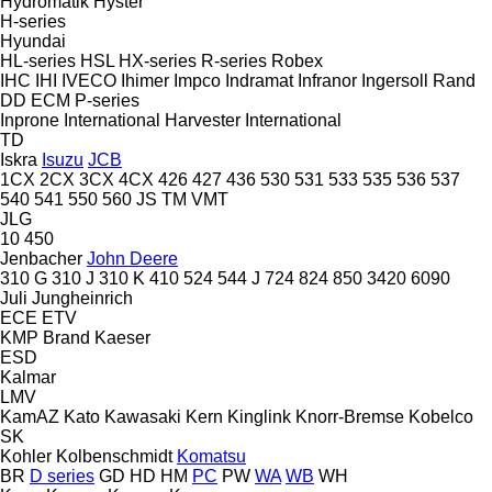
Hydromatik
Hyster
H-series
Hyundai
HL-series
HSL
HX-series
R-series
Robex
IHC
IHI
IVECO
Ihimer
Impco
Indramat
Infranor
Ingersoll Rand
DD
ECM
P-series
Inprone
International Harvester
International
TD
Iskra
Isuzu
JCB
1CX
2CX
3CX
4CX
426
427
436
530
531
533
535
536
537
540
541
550
560
JS
TM
VMT
JLG
10
450
Jenbacher
John Deere
310 G
310 J
310 K
410
524
544 J
724
824
850
3420
6090
Juli
Jungheinrich
ECE
ETV
KMP Brand
Kaeser
ESD
Kalmar
LMV
KamAZ
Kato
Kawasaki
Kern
Kinglink
Knorr-Bremse
Kobelco
SK
Kohler
Kolbenschmidt
Komatsu
BR
D series
GD
HD
HM
PC
PW
WA
WB
WH