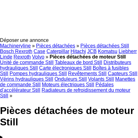
Déposer une annonce
Machineryline
»
Pièces détachées
»
Pièces détachées Still
Bosch Rexroth
Case
Caterpillar
Hitachi
JCB
Komatsu
Liebherr
Linde
Rexroth
Volvo
»
Pièces détachées de moteur Still
Unité de commande Still
Tableaux de bord Still
Distributeurs
hydrauliques Still
Carte électroniques Still
Boîtes à fusibles
Still
Pompes hydrauliques Still
Revêtements Still
Capteurs Still
Vérins hydrauliques Still
Onduleurs Still
Volants Still
Manettes
de commande Still
Moteurs électriques Still
Pédales
d'accélérateur Still
Radiateurs de refroidissement du moteur
Still
»
Pièces détachées de moteur
Still