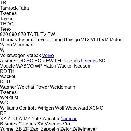
TB
Tamrock
Tatra
T-series
Taylor
THDC
Terex
820
890
970
TA
TL
TV
TW
Thomas
Toshiba
Toyota
Turbo
Unisign
V12
VEB
VM Motori
Valeo
Vibromax
W
Volkswagen
Volpak
Volvo
A-series
DD
EC
ECR
EW
FH
G-series
L-series
SD
Vögele
WABCO
WP Haton
Wacker Neuson
RD
TH
Wacker
DPU
Wagner
Weichai Power
Weidemann
T-series
Werklust
WG
Williams Controls
Wirtgen
Wolf
Woodward
XCMG
RP
XZ
YTO
YaMZ
Yale
Yamaha
Yanmar
B-series
C-series
SV
V-series
Vio
Yunnei
ZB
ZF
Zapi
Zeppelin
Zetor
Zettelmeyer