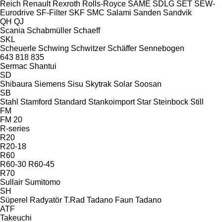
Reich
Renault
Rexroth
Rolls-Royce
SAME
SDLG
SET
SEW-
Eurodrive
SF-Filter
SKF
SMC
Salami
Sanden
Sandvik
QH
QJ
Scania
Schabmüller
Schaeff
SKL
Scheuerle
Schwing
Schwitzer
Schäffer
Sennebogen
643
818
835
Sermac
Shantui
SD
Shibaura
Siemens
Sisu
Skytrak
Solar
Soosan
SB
Stahl
Stamford
Standard
Stankoimport
Star
Steinbock
Still
FM
FM 20
R-series
R20
R20-18
R60
R60-30
R60-45
R70
Sullair
Sumitomo
SH
Süperel Radyatör
T.Rad
Tadano Faun
Tadano
ATF
Takeuchi