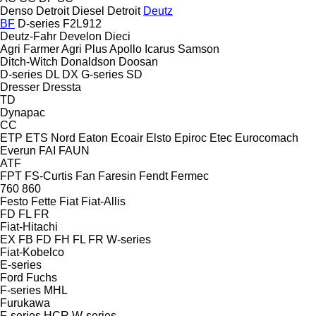
Denso
Detroit Diesel
Detroit
Deutz
BF
D-series
F2L912
Deutz-Fahr
Develon
Dieci
Agri Farmer
Agri Plus
Apollo
Icarus
Samson
Ditch-Witch
Donaldson
Doosan
D-series
DL
DX
G-series
SD
Dresser
Dressta
TD
Dynapac
CC
ETP
ETS Nord
Eaton
Ecoair
Elsto
Epiroc
Etec
Eurocomach
Everun
FAI
FAUN
ATF
FPT
FS-Curtis
Fan
Faresin
Fendt
Fermec
760
860
Festo
Fette
Fiat
Fiat-Allis
FD
FL
FR
Fiat-Hitachi
EX
FB
FD
FH
FL
FR
W-series
Fiat-Kobelco
E-series
Ford
Fuchs
F-series
MHL
Furukawa
F-series
HCR
W-series