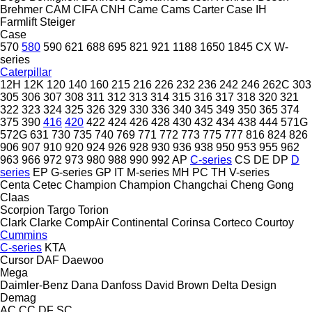
Brehmer
CAM
CIFA
CNH
Came
Cams
Carter
Case IH
Farmlift
Steiger
Case
570
580
590
621
688
695
821
921
1188
1650
1845
CX
W-
series
Caterpillar
12H
12K
120
140
160
215
216
226
232
236
242
246
262C
303
305
306
307
308
311
312
313
314
315
316
317
318
320
321
322
323
324
325
326
329
330
336
340
345
349
350
365
374
375
390
416
420
422
424
426
428
430
432
434
438
444
571G
572G
631
730
735
740
769
771
772
773
775
777
816
824
826
906
907
910
920
924
926
928
930
936
938
950
953
955
962
963
966
972
973
980
988
990
992
AP
C-series
CS
DE
DP
D
series
EP
G-series
GP
IT
M-series
MH
PC
TH
V-series
Centa
Cetec
Champion
Champion
Changchai
Cheng Gong
Claas
Scorpion
Targo
Torion
Clark
Clarke
CompAir
Continental
Corinsa
Corteco
Courtoy
Cummins
C-series
KTA
Cursor
DAF
Daewoo
Mega
Daimler-Benz
Dana
Danfoss
David Brown
Delta Design
Demag
AC
CC
DF
SC