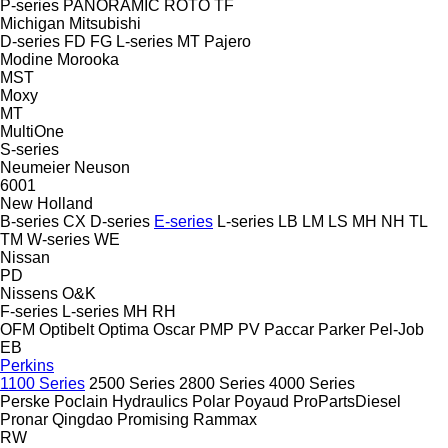
P-series
PANORAMIC
ROTO
TF
Michigan
Mitsubishi
D-series
FD
FG
L-series
MT
Pajero
Modine
Morooka
MST
Moxy
MT
MultiOne
S-series
Neumeier
Neuson
6001
New Holland
B-series
CX
D-series
E-series
L-series
LB
LM
LS
MH
NH
TL
TM
W-series
WE
Nissan
PD
Nissens
O&K
F-series
L-series
MH
RH
OFM
Optibelt
Optima
Oscar
PMP
PV
Paccar
Parker
Pel-Job
EB
Perkins
1100 Series
2500 Series
2800 Series
4000 Series
Perske
Poclain Hydraulics
Polar
Poyaud
ProPartsDiesel
Pronar
Qingdao Promising
Rammax
RW