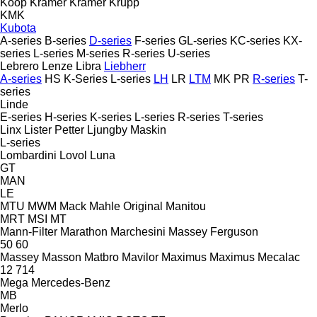
Koop
Kramer
Kramer
Krupp
KMK
Kubota
A-series
B-series
D-series
F-series
GL-series
KC-series
KX-
series
L-series
M-series
R-series
U-series
Lebrero
Lenze
Libra
Liebherr
A-series
HS
K-Series
L-series
LH
LR
LTM
MK
PR
R-series
T-
series
Linde
E-series
H-series
K-series
L-series
R-series
T-series
Linx
Lister Petter
Ljungby Maskin
L-series
Lombardini
Lovol
Luna
GT
MAN
LE
MTU
MWM
Mack
Mahle Original
Manitou
MRT
MSI
MT
Mann-Filter
Marathon
Marchesini
Massey Ferguson
50
60
Massey
Masson
Matbro
Mavilor
Maximus
Maximus
Mecalac
12
714
Mega
Mercedes-Benz
MB
Merlo