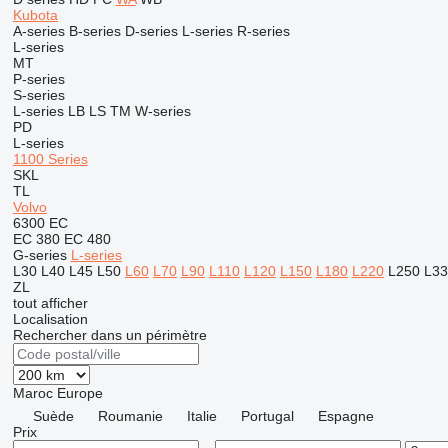
Kubota
A-series
B-series
D-series
L-series
R-series
L-series
MT
P-series
S-series
L-series
LB
LS
TM
W-series
PD
L-series
1100 Series
SKL
TL
Volvo
6300
EC
EC 380
EC 480
G-series
L-series
L30
L40
L45
L50
L60
L70
L90
L110
L120
L150
L180
L220
L250
L33
ZL
tout afficher
Localisation
Rechercher dans un périmètre
Maroc
Europe
Suède
Roumanie
Italie
Portugal
Espagne
Prix