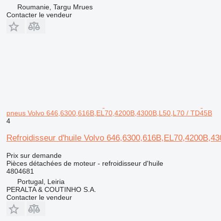
Roumanie, Targu Mrues
Contacter le vendeur
pneus Volvo 646,6300,616B,EL70,4200B,4300B,L50,L70 / TD45B
4
Refroidisseur d'huile Volvo 646,6300,616B,EL70,4200B,
Prix sur demande
Pièces détachées de moteur - refroidisseur d'huile
4804681
Portugal, Leiria
PERALTA & COUTINHO S.A.
Contacter le vendeur