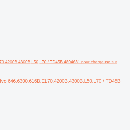
,EL70,4200B,4300B,L50,L70 / TD45B 4804681 pour chargeuse sur
Volvo 646,6300,616B,EL70,4200B,4300B,L50,L70 / TD45B