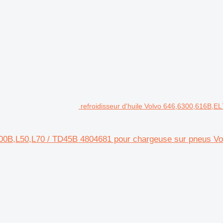
refroidisseur d'huile Volvo 646,6300,616B
4300B,L50,L70 / TD45B 4804681 pour chargeuse sur pneus 