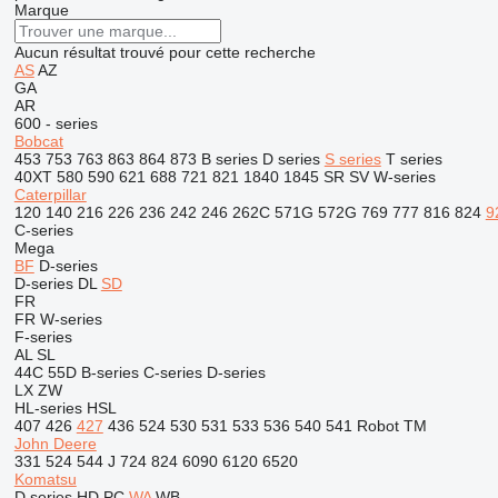
Marque
Aucun résultat trouvé pour cette recherche
AS
AZ
GA
AR
600 - series
Bobcat
453
753
763
863
864
873
B series
D series
S series
T series
40XT
580
590
621
688
721
821
1840
1845
SR
SV
W-series
Caterpillar
120
140
216
226
236
242
246
262C
571G
572G
769
777
816
824
9
C-series
Mega
BF
D-series
D-series
DL
SD
FR
FR
W-series
F-series
AL
SL
44C
55D
B-series
C-series
D-series
LX
ZW
HL-series
HSL
407
426
427
436
524
530
531
533
536
540
541
Robot
TM
John Deere
331
524
544 J
724
824
6090
6120
6520
Komatsu
D series
HD
PC
WA
WB