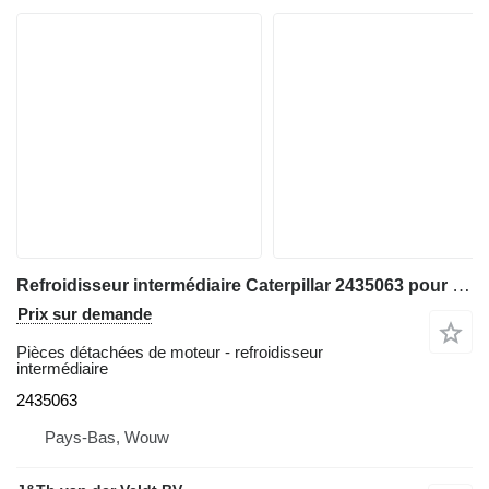
Refroidisseur intermédiaire Caterpillar 2435063 pour chargeuse sur pneus Caterpillar 12K 950H 962H 120K 140K 160K 140M 160M IT62H
Prix sur demande
Pièces détachées de moteur - refroidisseur
intermédiaire
2435063
Pays-Bas, Wouw