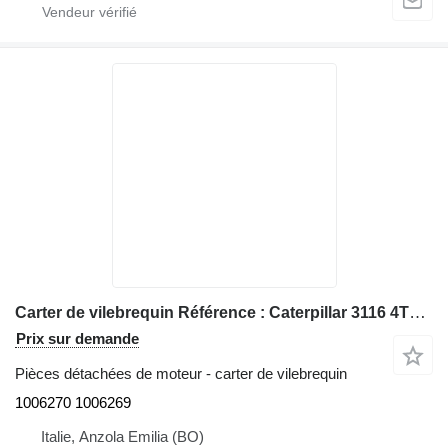
Carter de vilebrequin Référence : Caterpillar 3116 4TF62166 Turbo 1006270 1006269 pour chargeuse sur pneus Caterpillar 928G IT28G
Prix sur demande
Pièces détachées de moteur - carter de vilebrequin
1006270 1006269
Italie, Anzola Emilia (BO)