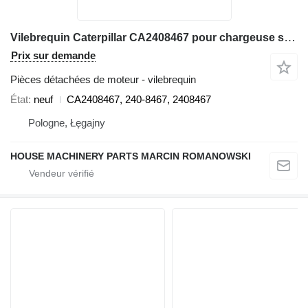
Vilebrequin Caterpillar CA2408467 pour chargeuse sur pneus Caterpillar 3056E, 550B, 560B, 564, 574B, 924G, 924GZ, 930G, IT28G, M316C, M318C, M318C, M322C
Prix sur demande
Pièces détachées de moteur - vilebrequin
État
neuf
CA2408467, 240-8467, 2408467
Pologne, Łęgajny
HOUSE MACHINERY PARTS MARCIN ROMANOWSKI