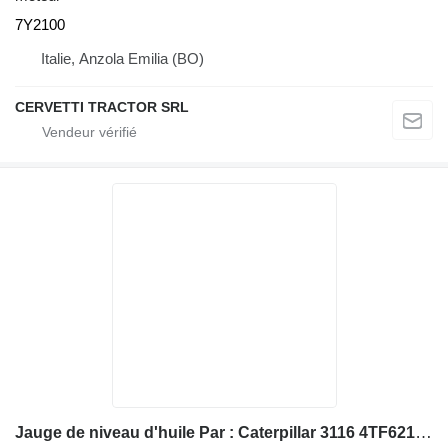
7Y2100
Italie, Anzola Emilia (BO)
CERVETTI TRACTOR SRL
Jauge de niveau d'huile Par : Caterpillar 3116 4TF62166 Divers 1311912 1314895 pour chargeuse sur pneus Caterpillar 928G IT28G