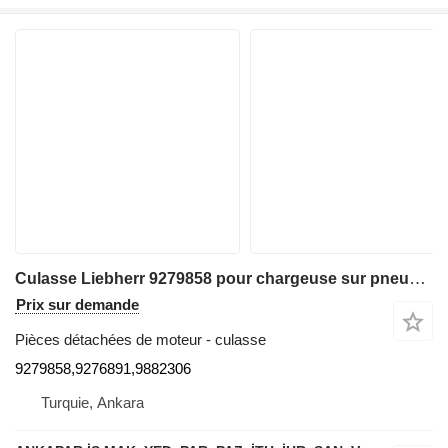
Culasse Liebherr 9279858 pour chargeuse sur pneus Liebherr L544,L554,L550,L556,L566,L576,L580
Prix sur demande
Pièces détachées de moteur - culasse
9279858,9276891,9882306
Turquie, Ankara