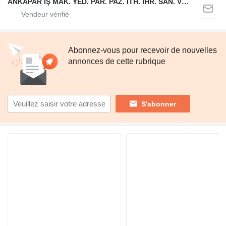
ANKAPAR İŞ MAK. YED. PAR. PAZ. İTH. İHR. SAN. VE TİC. LTD. ŞTİ.
Abonnez-vous pour recevoir de nouvelles
annonces de cette rubrique
S'abonner