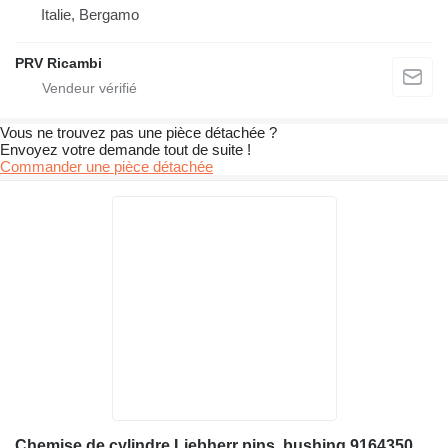
Italie, Bergamo
PRV Ricambi
Vous ne trouvez pas une pièce détachée ?
Envoyez votre demande tout de suite !
Commander une pièce détachée
Chemise de cylindre Liebherr pins, bushing 9164350, 7362180, 9605441, 9605443, 9605445, 96054 pour chargeuse sur pneus Liebherr L564, L554, L544