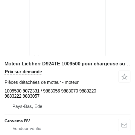
Moteur Liebherr D924TE 1009500 pour chargeuse sur pneus Liebherr L544 / L554 / D924TE
Prix sur demande
Pièces détachées de moteur - moteur
1009500 9072331 / 9883056 9883070 9883220
9883222 9883057
Pays-Bas, Ede
Grovema BV