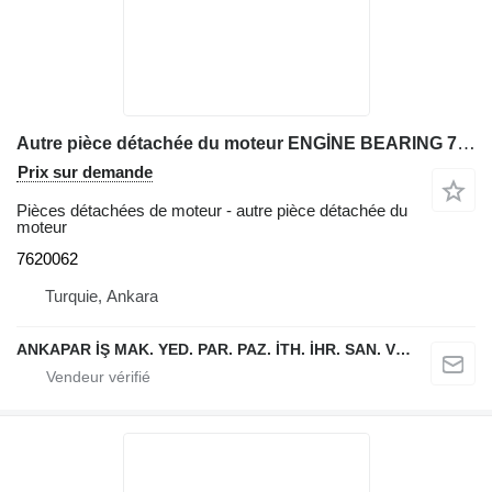
Autre pièce détachée du moteur ENGİNE BEARING 7620062 pour chargeuse sur pneus Liebherr L538,L542,L544,L554,L550,L556,L566,L576L580
Prix sur demande
Pièces détachées de moteur - autre pièce détachée du
moteur
7620062
Turquie, Ankara
ANKAPAR İŞ MAK. YED. PAR. PAZ. İTH. İHR. SAN. VE TİC. LTD. ŞTİ.