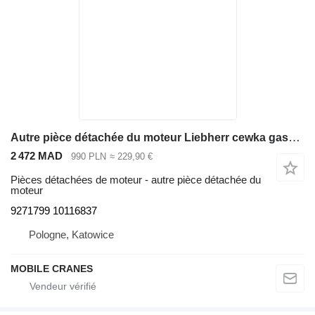
Autre pièce détachée du moteur Liebherr cewka gaszenia , Abstellvorrichtung,Engine stop solenoid 9271799 pour chargeuse sur pneus Liebherr L554,L564,L574,L580
2 472 MAD
990 PLN
≈ 229,90 €
Pièces détachées de moteur - autre pièce détachée du
moteur
9271799 10116837
Pologne, Katowice
MOBILE CRANES