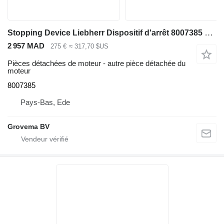
Stopping Device Liebherr Dispositif d'arrêt 8007385 pour chargeuse sur pneus Liebherr L574 ,L580, L544, L554
2 957 MAD
275 €
≈ 317,70 $US
Pièces détachées de moteur - autre pièce détachée du
moteur
8007385
Pays-Bas, Ede
Grovema BV