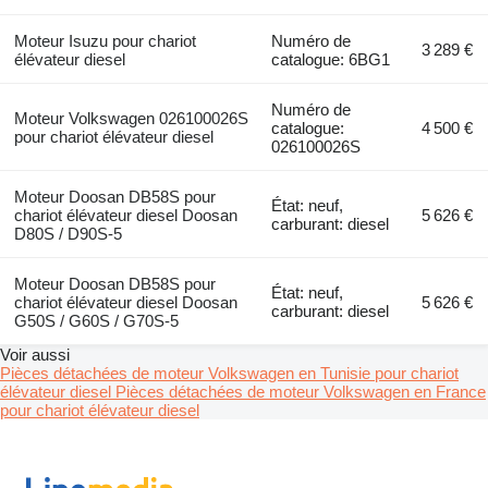
Moteur Isuzu pour chariot
Numéro de
3 289 €
élévateur diesel
catalogue: 6BG1
Numéro de
Moteur Volkswagen 026100026S
catalogue:
4 500 €
pour chariot élévateur diesel
026100026S
Moteur Doosan DB58S pour
État: neuf,
chariot élévateur diesel Doosan
5 626 €
carburant: diesel
D80S / D90S-5
Moteur Doosan DB58S pour
État: neuf,
chariot élévateur diesel Doosan
5 626 €
carburant: diesel
G50S / G60S / G70S-5
Voir aussi
Pièces détachées de moteur Volkswagen en Tunisie pour chariot
élévateur diesel
Pièces détachées de moteur Volkswagen en France
pour chariot élévateur diesel