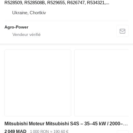
R528509, R528508B, R529655, R626747, R534321,...
Ukraine, Chortkiv
Agro-Power
Mitsubishi Moteur Mitsubishi S4S – 35–45 kW / 2000–2500 tr/min – Compatible avec catalyseur pour chariot élévateur diesel
2 049 MAD
1 000 RON
≈ 190,60 €