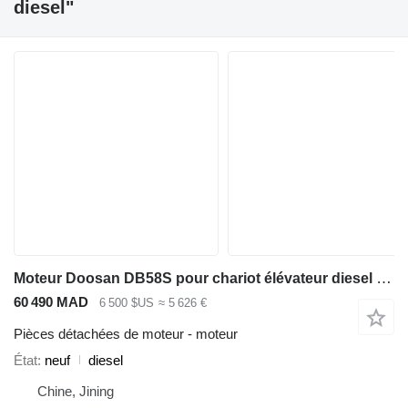
diesel"
Moteur Doosan DB58S pour chariot élévateur diesel Doosan G50S / G60S / G70S-5
60 490 MAD
6 500 $US
≈ 5 626 €
Pièces détachées de moteur - moteur
État
neuf
diesel
Chine, Jining