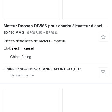
Moteur Doosan DB58S pour chariot élévateur diesel Doosan D50S / D60S / D70S-5
60 490 MAD
6 500 $US
≈ 5 626 €
Pièces détachées de moteur - moteur
État
neuf
diesel
Chine, Jining
JINING PINBO IMPORT AND EXPORT CO.,LTD.