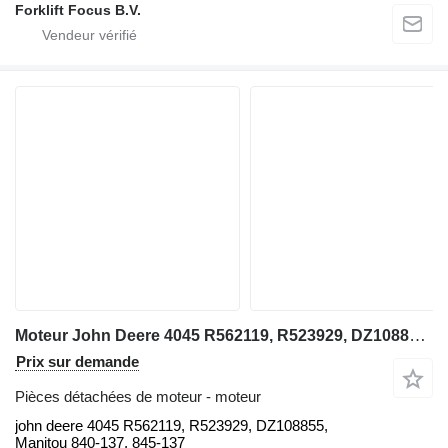
Forklift Focus B.V.
Moteur John Deere 4045 R562119, R523929, DZ108855, Manitou 840-137, 845-137, LIEBH john pour chariot élévateur diesel John Deere john deere 4045 R562119, R523929, DZ108855, Manitou 840-137, 845-137
Prix sur demande
Pièces détachées de moteur - moteur
john deere 4045 R562119, R523929, DZ108855,
Manitou 840-137, 845-137