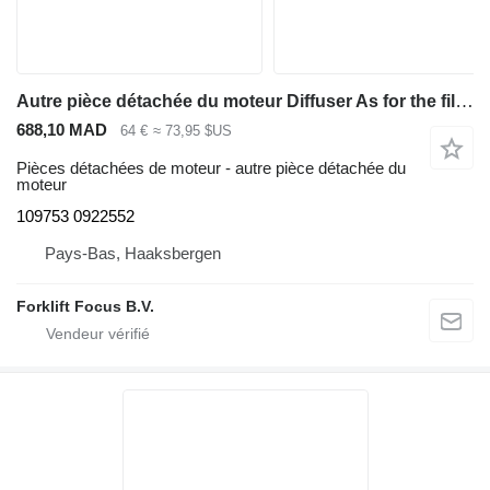
Autre pièce détachée du moteur Diffuser As for the filter GP-oil 109753 pour chariot élévateur diesel Caterpillar V70F-100F, VC110F
688,10 MAD
64 €
≈ 73,95 $US
Pièces détachées de moteur - autre pièce détachée du
moteur
109753 0922552
Pays-Bas, Haaksbergen
Forklift Focus B.V.