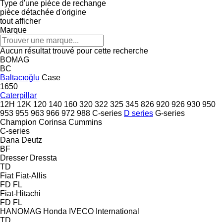
Type d'une pièce de rechange
pièce détachée d'origine
tout afficher
Marque
Aucun résultat trouvé pour cette recherche
BOMAG
BC
Baltacıoğlu
Case
1650
Caterpillar
12H
12K
120
140
160
320
322
325
345
826
920
926
930
950
953
955
963
966
972
988
C-series
D series
G-series
Champion
Corinsa
Cummins
C-series
Dana
Deutz
BF
Dresser
Dressta
TD
Fiat
Fiat-Allis
FD
FL
Fiat-Hitachi
FD
FL
HANOMAG
Honda
IVECO
International
TD