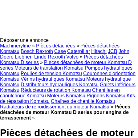
Déposer une annonce
Machineryline
»
Pièces détachées
»
Pièces détachées
Komatsu
Bosch Rexroth
Case
Caterpillar
Hitachi
JCB
John
Deere
Liebherr
Linde
Rexroth
Volvo
»
Pièces détachées
Komatsu D series
»
Pièces détachées de moteur Komatsu D
series
Moteurs de translation Komatsu
Pompes hydrauliques
Komatsu
Poulies de tension Komatsu
Couronnes d'orientation
Komatsu
Vérins hydrauliques Komatsu
Moteurs hydraulique
Komatsu
Distributeurs hydrauliques Komatsu
Galets inférieurs
Komatsu
Réducteurs de rotation Komatsu
Chenilles en
caoutchouc Komatsu
Moteurs Komatsu
Pignons Komatsu
Kits
de réparation Komatsu
Chaînes de chenille Komatsu
Radiateurs de refroidissement du moteur Komatsu
»
Pièces
détachées de moteur Komatsu D series pour engins de
terrassement
»
Pièces détachées de moteur