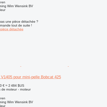
eren
ming Wim Wensink BV
deur
pas une pièce détachée ?
mande tout de suite !
pièce détachée
 V1405 pour mini-pelle Bobcat 425
0 €
≈ 2 484 $US
 de moteur - moteur
eren
ming Wim Wensink BV
deur