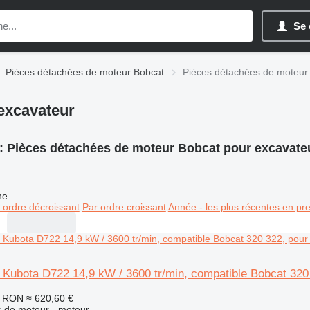
Se 
Pièces détachées de moteur Bobcat
Pièces détachées de moteur
excavateur
:
Pièces détachées de moteur Bobcat pour excavate
ne
 ordre décroissant
Par ordre croissant
Année - les plus récentes en pr
Kubota D722 14,9 kW / 3600 tr/min, compatible Bobcat 320 
6 RON
≈ 620,60 €
 de moteur - moteur