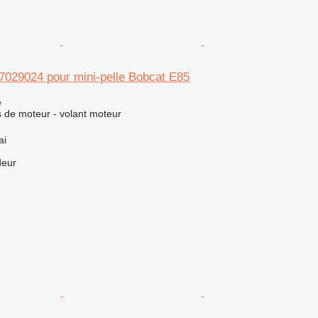
7029024 pour mini-pelle Bobcat E85
e
 de moteur - volant moteur
ai
deur