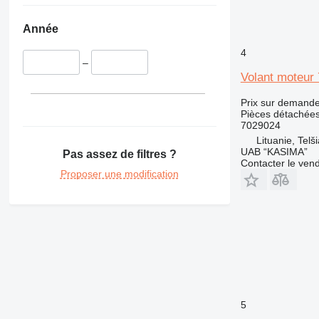
416
420
Année
422
4
424
–
426
Volant moteur 
428
Prix sur demand
430
Pièces détachées
432
7029024
Lituanie, Telši
434
UAB “KASIMA”
Pas assez de filtres ?
438
Contacter le ven
Proposer une modification
444
631
730
777
966
972
980
988
5
C-series