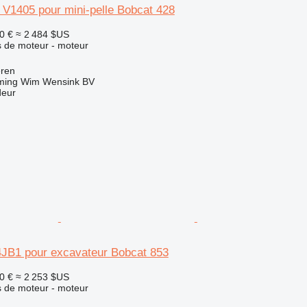
 V1405 pour mini-pelle Bobcat 428
0 €
≈ 2 484 $US
 de moteur - moteur
eren
ming Wim Wensink BV
deur
4JB1 pour excavateur Bobcat 853
0 €
≈ 2 253 $US
 de moteur - moteur