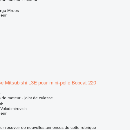
rgu Mrues
deur
se Mitsubishi L3E pour mini-pelle Bobcat 220
e
 de moteur - joint de culasse
sh
Volodimirovich
deur
r recevoir de nouvelles annonces de cette rubrique