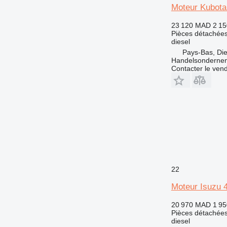
Moteur Kubota
DE
D series
23 120 MAD
2 15
E-series
Pièces détachées
diesel
M-series
Pays-Bas, Di
MH
Handelsonderne
V-series
Contacter le ven
22
Moteur Isuzu 
20 970 MAD
1 95
Pièces détachées
diesel