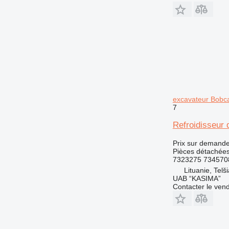
excavateur Bobc
7
Refroidisseur
Prix sur demand
Pièces détachées 
7323275 734570
Lituanie, Telši
UAB “KASIMA”
Contacter le ven