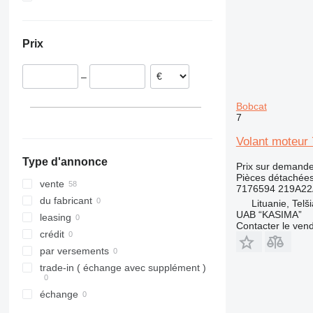
Roumanie
Ukraine
320
SD
Lituanie
321
Prix
322
323
–
324
325
Bobcat
326
7
329
Volant moteur
330
Type d'annonce
336
Prix sur demand
Pièces détachées
340
vente
7176594 219A22
345
du fabricant
Lituanie, Telši
UAB “KASIMA”
349
leasing
Contacter le ven
350
crédit
365
par versements
374
trade-in ( échange avec supplément )
375
échange
390