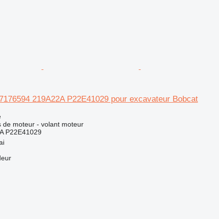
 7176594 219A22A P22E41029 pour excavateur Bobcat
e
 de moteur - volant moteur
A P22E41029
ai
deur