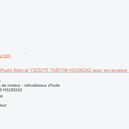
at E85
 d'huile Bobcat 7323275 7345708 HS100242 pour excavateur
e
de moteur - refroidisseur d'huile
8 HS100242
ai
deur