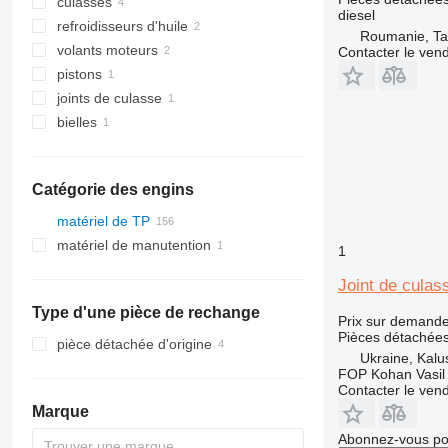
culasses
diesel
refroidisseurs d'huile
Roumanie, Ta
volants moteurs
Contacter le ven
pistons
joints de culasse
bielles
Catégorie des engins
matériel de TP
matériel de manutention
excavateurs
1
chargeuses construction
chariots élévateurs
mini-pelles
Joint de culas
autre matériel TP
tractopelles
chargeuses articulées
chariots élévateurs diesel
télescopiques
Type d'une pièce de rechange
Prix sur demand
chargeuses sur pneus
Pièces détachées
pièce détachée d'origine
mini-chargeuses
Ukraine, Kalu
FOP Kohan Vasil 
mini-chargeuses sur chenilles
Contacter le ven
Marque
Abonnez-vous pou