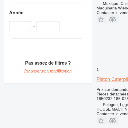
426
Mexique, Chi
Maquinaria Wieb
428
426C
Contacter le ven
Année
430
428B
432
428C
430F
–
434
428D
432D
438
428E
432E
434E
444
428F
432F
434F
438C
631
444F
730
631E
Pas assez de filtres ?
777
1
966
777D
Proposer une modification
972
966C
Piston Caterpi
980
966D
972H
Prix sur demand
988
966E
972K
980B
Pièces détachées
C-series
966F
980C
988H
1850232 185-02
Pologne, Łęg
DE
966G
980F
C18
HOUSE MACHIN
D series
Contacter le ven
E-series
D4
M-series
D5