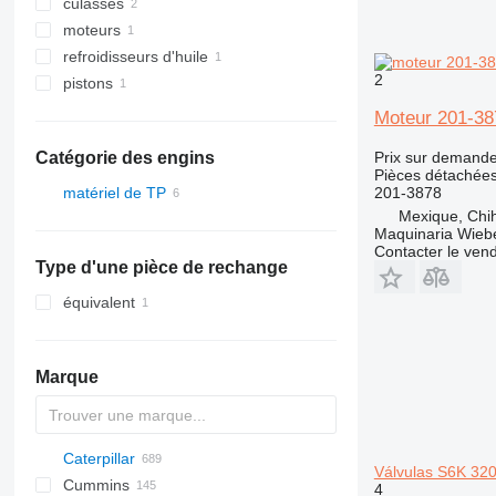
culasses
moteurs
refroidisseurs d'huile
2
pistons
Moteur 201-38
Prix sur demand
Catégorie des engins
Pièces détachées
201-3878
matériel de TP
Mexique, Chi
excavateurs
Maquinaria Wieb
autre matériel TP
Contacter le ven
Type d'une pièce de rechange
équivalent
Marque
Caterpillar
AZ
AX
ASC
225LC
320
Steiger
450
Válvulas S6K 320
Cummins
1304
331
570
120
4