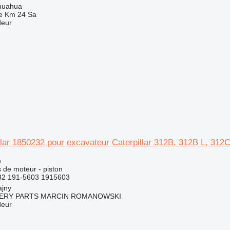
huahua
e Km 24 Sa
deur
llar 1850232 pour excavateur Caterpillar 312B, 312B L, 31
e
 de moteur - piston
32 191-5603 1915603
ajny
ERY PARTS MARCIN ROMANOWSKI
deur