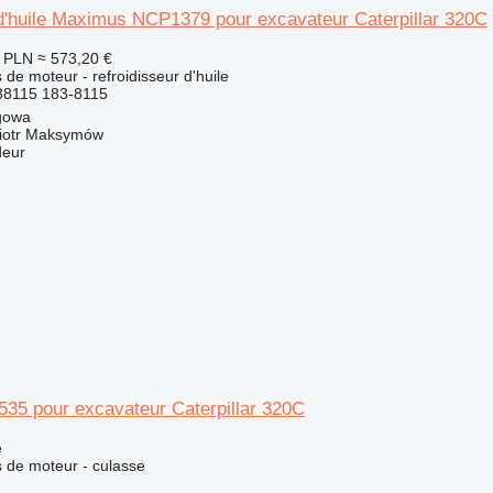
 d'huile Maximus NCP1379 pour excavateur Caterpillar 320C
8 PLN
≈ 573,20 €
de moteur - refroidisseur d'huile
8115 183-8115
gowa
iotr Maksymów
deur
535 pour excavateur Caterpillar 320C
e
 de moteur - culasse