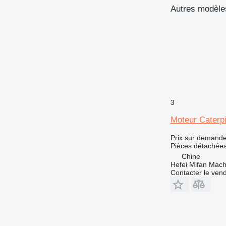
MH
D6
M313
Autres modèles
V-series
D7
M315
M313C
D8
M316
D10
M318
D11
M320
D343
M325
3
Moteur Caterpi
Prix sur demand
Pièces détachées
Chine
Hefei Mifan Mac
Contacter le ven