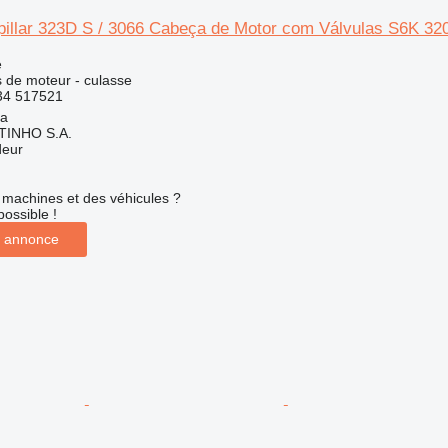
pillar 323D S / 3066 Cabeça de Motor com Válvulas S6K 320
e
 de moteur - culasse
34 517521
ia
TINHO S.A.
deur
machines et des véhicules ?
possible !
 annonce