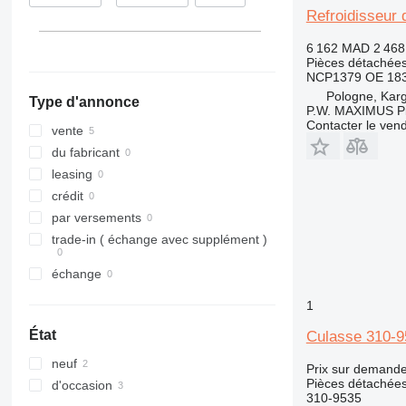
Refroidisseur
324
320E
323D
325
320L
324D
6 162 MAD
2 46
Pièces détachées 
326
325B
NCP1379 OE 183
329
325C
326D
325BL
Pologne, Kar
Type d'annonce
330
325D
329D
P.W. MAXIMUS P
Contacter le ven
336
329EL
330B
vente
340
330C
336D
330BL
du fabricant
345
330D
336EL
330CL
leasing
349
330F
345B
crédit
350
330L
345C
345BL
par versements
365
345D
350L
trade-in ( échange avec supplément )
374
365B
échange
375
365CL
390
1
416
État
Culasse 310-9
420
416C
neuf
422
416D
Prix sur demand
Pièces détachées
d'occasion
424
416E
310-9535