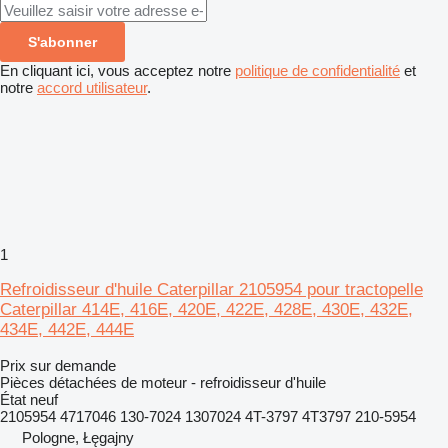
S'abonner
En cliquant ici, vous acceptez notre
politique de confidentialité
et
notre
accord utilisateur
.
1
Refroidisseur d'huile Caterpillar 2105954 pour tractopelle
Caterpillar 414E, 416E, 420E, 422E, 428E, 430E, 432E,
434E, 442E, 444E
Prix sur demande
Pièces détachées de moteur - refroidisseur d'huile
État
neuf
2105954 4717046 130-7024 1307024 4T-3797 4T3797 210-5954
Pologne, Łęgajny