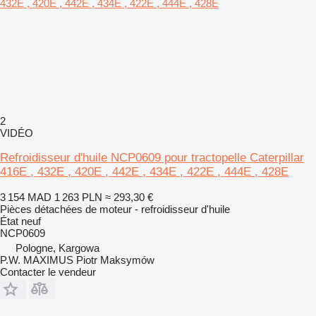
2
VIDÉO
Refroidisseur d'huile NCP0609 pour tractopelle Caterpillar
416E , 432E , 420E , 442E , 434E , 422E , 444E , 428E
3 154 MAD
1 263 PLN
≈ 293,30 €
Pièces détachées de moteur - refroidisseur d'huile
État
neuf
NCP0609
Pologne, Kargowa
P.W. MAXIMUS Piotr Maksymów
Contacter le vendeur