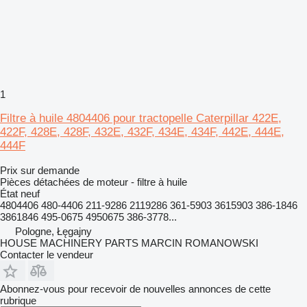
1
Filtre à huile 4804406 pour tractopelle Caterpillar 422E,
422F, 428E, 428F, 432E, 432F, 434E, 434F, 442E, 444E,
444F
Prix sur demande
Pièces détachées de moteur - filtre à huile
État
neuf
4804406 480-4406 211-9286 2119286 361-5903 3615903 386-1846
3861846 495-0675 4950675 386-3778...
Pologne, Łęgajny
HOUSE MACHINERY PARTS MARCIN ROMANOWSKI
Contacter le vendeur
Abonnez-vous pour recevoir de nouvelles annonces de cette
rubrique