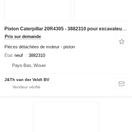
Piston Caterpillar 20R4305 - 3882310 pour excavateur Caterpillar 14 16 18 730 352 982 C13 349 1GC 16M D8N 14M3 16M3 18M3 730C 980C 345C 345D 349D 980F 972H 980L R1700 W345C 730C2 349D2 CX31-C13I
Prix sur demande
Pièces détachées de moteur - piston
État
neuf
3882310
Pays-Bas, Wouw
J&Th van der Veldt BV