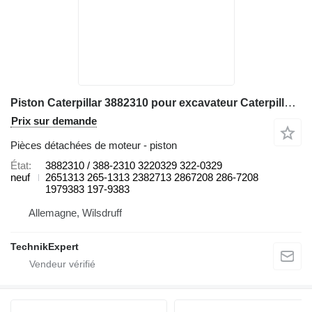
Piston Caterpillar 3882310 pour excavateur Caterpillar 16M 345C 345C L 345C MH 345D 345D L 349D L 730 730C 972H 980C C13 CX31-C13I D8N W345C
Prix sur demande
Pièces détachées de moteur - piston
État
3882310 / 388-2310 3220329 322-0329
neuf
2651313 265-1313 2382713 2867208 286-7208
1979383 197-9383
Allemagne, Wilsdruff
TechnikExpert