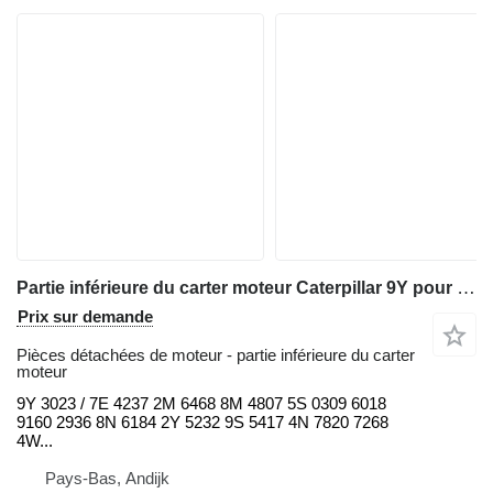
Partie inférieure du carter moteur Caterpillar 9Y pour tractopelle Caterpillar 922 / 920 / 930 / 950 / 966 / 972 / D4 / D5 / D6
Prix sur demande
Pièces détachées de moteur - partie inférieure du carter
moteur
9Y 3023 / 7E 4237 2M 6468 8M 4807 5S 0309 6018
9160 2936 8N 6184 2Y 5232 9S 5417 4N 7820 7268
4W...
Pays-Bas, Andijk