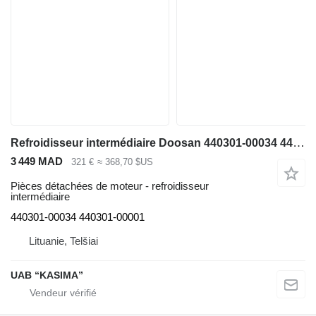
Refroidisseur intermédiaire Doosan 440301-00034 440301-00001 pour excavateur Doosan DX140LCR-3
3 449 MAD
321 €
≈ 368,70 $US
Pièces détachées de moteur - refroidisseur
intermédiaire
440301-00034 440301-00001
Lituanie, Telšiai
UAB “KASIMA”