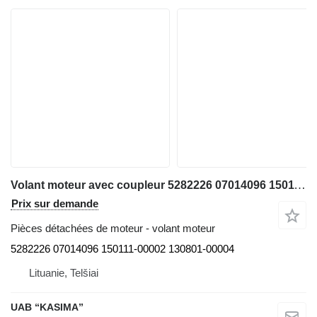
Volant moteur avec coupleur 5282226 07014096 150111-00002 130801-00004 pour excavateur Doosan DX140LCR-3
Prix sur demande
Pièces détachées de moteur - volant moteur
5282226 07014096 150111-00002 130801-00004
Lituanie, Telšiai
UAB “KASIMA”