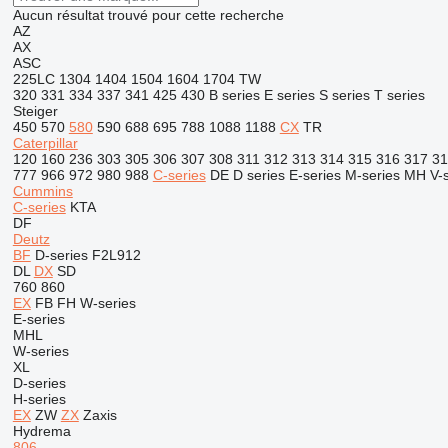
Aucun résultat trouvé pour cette recherche
AZ
AX
ASC
225LC
1304
1404
1504
1604
1704
TW
320
331
334
337
341
425
430
B series
E series
S series
T series
Steiger
450
570
580
590
688
695
788
1088
1188
CX
TR
Caterpillar
120
160
236
303
305
306
307
308
311
312
313
314
315
316
317
31
777
966
972
980
988
C-series
DE
D series
E-series
M-series
MH
V-
Cummins
C-series
KTA
DF
Deutz
BF
D-series
F2L912
DL
DX
SD
760
860
EX
FB
FH
W-series
E-series
MHL
W-series
XL
D-series
H-series
EX
ZW
ZX
Zaxis
Hydrema
806