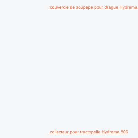
couvercle de soupape pour drague Hydrema
collecteur pour tractopelle Hydrema 806