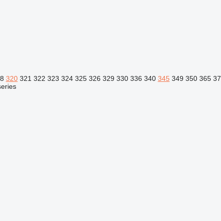
8
320
321
322
323
324
325
326
329
330
336
340
345
349
350
365
37
series