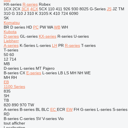
HX-series
R-series
Robex
1CX
2CX
3CX
4CX
5CX
110
411
926
930
8025
G-Series
JS
JZ
TM
310 G
310 J
310 K
310S K
410
724
6090
SK
Komatsu
BR
D series
HD
PC
PW
WA
WB
WH
Kubota
D-series
GL-series
KX-series
R-series
U-series
Liebherr
A-series
K-Series
L-series
LH
PR
R-series
T-series
T-series
50
60
12
714
MB
D-series
L-series
MT
Pajero
B-series
CX
E-series
L-series
LB
LS
MH
NH
WE
MH
RH
EB
1100 Series
835
SH
TB
820
890
970
TW
A-series
B-series
BL
BLC
EC
ECR
EW
FH
G-series
L-series
S-series
RD
B-series
C-series
SV
V-series
Vio
tout afficher
Localisation