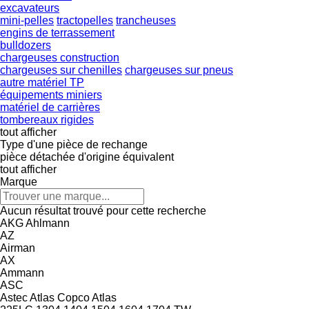
excavateurs
mini-pelles
tractopelles
trancheuses
engins de terrassement
bulldozers
chargeuses construction
chargeuses sur chenilles
chargeuses sur pneus
autre matériel TP
équipements miniers
matériel de carrières
tombereaux rigides
tout afficher
Type d'une pièce de rechange
pièce détachée d'origine
équivalent
tout afficher
Marque
Aucun résultat trouvé pour cette recherche
AKG
Ahlmann
AZ
Airman
AX
Ammann
ASC
Astec
Atlas Copco
Atlas