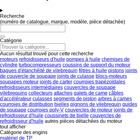
Recherche
(numéro de catalogue, marque, modèle, pièce détachée)
Catégorie
Aucun résultat trouvé pour cette recherche
moteurs
refroidisseurs d'huile
pompes à huile
chemises de
cylindre
turbocompresseurs
coussins de support du moteur
bagues d'étanchéité de vilebrequin
filtres à huile
pistons
joints
de couvercle de soupape
joints de culasse
blocs-moteurs
soupapes moteur
joints de carter
courroies trapézoïdales
refroidisseurs intermédiaires
couvercles de soupape
vilebrequins
collecteurs
attaches
galets de came
câbles
d'accélérateur
culasses
segments de piston
arbres à cames
courroies de distribution
bielles
pignons de vilebrequin
guides
de soupape
courroies poly-V
couvercles de moteur
joints de
refroidisseur d'huile
coussinets de bielle
couvercles de
refroidisseur d'huile
autres pièces détachées du moteur
tout afficher
Catégorie des engins
matériel de TP