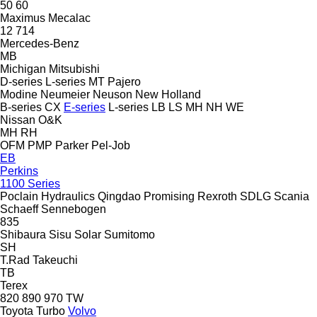
50
60
Maximus
Mecalac
12
714
Mercedes-Benz
MB
Michigan
Mitsubishi
D-series
L-series
MT
Pajero
Modine
Neumeier
Neuson
New Holland
B-series
CX
E-series
L-series
LB
LS
MH
NH
WE
Nissan
O&K
MH
RH
OFM
PMP
Parker
Pel-Job
EB
Perkins
1100 Series
Poclain Hydraulics
Qingdao Promising
Rexroth
SDLG
Scania
Schaeff
Sennebogen
835
Shibaura
Sisu
Solar
Sumitomo
SH
T.Rad
Takeuchi
TB
Terex
820
890
970
TW
Toyota
Turbo
Volvo