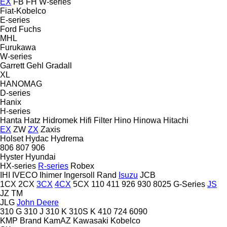
EX
FB
FH
W-series
Fiat-Kobelco
E-series
Ford
Fuchs
MHL
Furukawa
W-series
Garrett
Gehl
Gradall
XL
HANOMAG
D-series
Hanix
H-series
Hanta
Hatz
Hidromek
Hifi Filter
Hino
Hinowa
Hitachi
EX
ZW
ZX
Zaxis
Holset
Hydac
Hydrema
806
807
906
Hyster
Hyundai
HX-series
R-series
Robex
IHI
IVECO
Ihimer
Ingersoll Rand
Isuzu
JCB
1CX
2CX
3CX
4CX
5CX
110
411
926
930
8025
G-Series
JS
JZ
TM
JLG
John Deere
310 G
310 J
310 K
310S K
410
724
6090
KMP Brand
KamAZ
Kawasaki
Kobelco