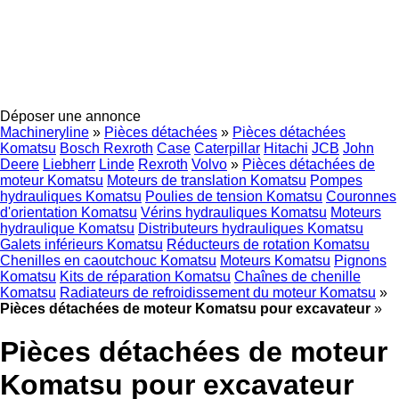
Déposer une annonce
Machineryline
»
Pièces détachées
»
Pièces détachées
Komatsu
Bosch Rexroth
Case
Caterpillar
Hitachi
JCB
John
Deere
Liebherr
Linde
Rexroth
Volvo
»
Pièces détachées de
moteur Komatsu
Moteurs de translation Komatsu
Pompes
hydrauliques Komatsu
Poulies de tension Komatsu
Couronnes
d'orientation Komatsu
Vérins hydrauliques Komatsu
Moteurs
hydraulique Komatsu
Distributeurs hydrauliques Komatsu
Galets inférieurs Komatsu
Réducteurs de rotation Komatsu
Chenilles en caoutchouc Komatsu
Moteurs Komatsu
Pignons
Komatsu
Kits de réparation Komatsu
Chaînes de chenille
Komatsu
Radiateurs de refroidissement du moteur Komatsu
»
Pièces détachées de moteur Komatsu pour excavateur
»
Pièces détachées de moteur
Komatsu pour excavateur