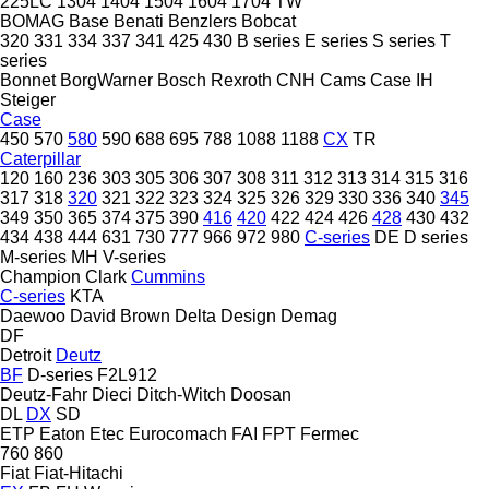
225LC
1304
1404
1504
1604
1704
TW
BOMAG
Base
Benati
Benzlers
Bobcat
320
331
334
337
341
425
430
B series
E series
S series
T
series
Bonnet
BorgWarner
Bosch Rexroth
CNH
Cams
Case IH
Steiger
Case
450
570
580
590
688
695
788
1088
1188
CX
TR
Caterpillar
120
160
236
303
305
306
307
308
311
312
313
314
315
316
317
318
320
321
322
323
324
325
326
329
330
336
340
345
349
350
365
374
375
390
416
420
422
424
426
428
430
432
434
438
444
631
730
777
966
972
980
C-series
DE
D series
M-series
MH
V-series
Champion
Clark
Cummins
C-series
KTA
Daewoo
David Brown
Delta Design
Demag
DF
Detroit
Deutz
BF
D-series
F2L912
Deutz-Fahr
Dieci
Ditch-Witch
Doosan
DL
DX
SD
ETP
Eaton
Etec
Eurocomach
FAI
FPT
Fermec
760
860
Fiat
Fiat-Hitachi