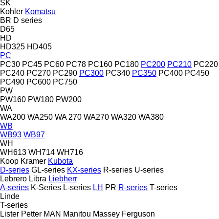
SK
Kohler
Komatsu
BR
D series
D65
HD
HD325
HD405
PC
PC30
PC45
PC60
PC78
PC160
PC180
PC200
PC210
PC220
PC240
PC270
PC290
PC300
PC340
PC350
PC400
PC450
PC490
PC600
PC750
PW
PW160
PW180
PW200
WA
WA200
WA250
WA 270
WA270
WA320
WA380
WB
WB93
WB97
WH
WH613
WH714
WH716
Koop
Kramer
Kubota
D-series
GL-series
KX-series
R-series
U-series
Lebrero
Libra
Liebherr
A-series
K-Series
L-series
LH
PR
R-series
T-series
Linde
T-series
Lister Petter
MAN
Manitou
Massey Ferguson