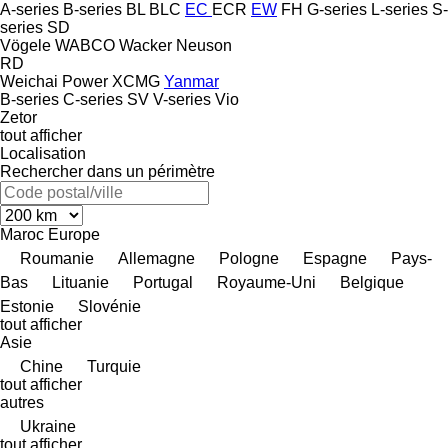
A-series
B-series
BL
BLC
EC
ECR
EW
FH
G-series
L-series
S-
series
SD
Vögele
WABCO
Wacker Neuson
RD
Weichai Power
XCMG
Yanmar
B-series
C-series
SV
V-series
Vio
Zetor
tout afficher
Localisation
Rechercher dans un périmètre
Maroc
Europe
Roumanie
Allemagne
Pologne
Espagne
Pays-
Bas
Lituanie
Portugal
Royaume-Uni
Belgique
Estonie
Slovénie
tout afficher
Asie
Chine
Turquie
tout afficher
autres
Ukraine
tout afficher